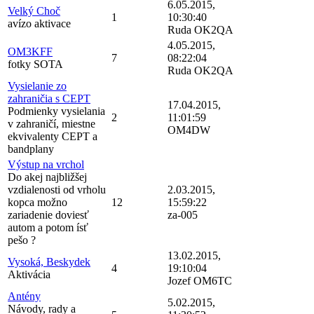
6.05.2015,
Velký Choč
1
10:30:40
avízo aktivace
Ruda OK2QA
4.05.2015,
OM3KFF
7
08:22:04
fotky SOTA
Ruda OK2QA
Vysielanie zo
zahraničia s CEPT
17.04.2015,
Podmienky vysielania
2
11:01:59
v zahraničí, miestne
OM4DW
ekvivalenty CEPT a
bandplany
Výstup na vrchol
Do akej najbližšej
vzdialenosti od vrholu
2.03.2015,
kopca možno
12
15:59:22
zariadenie doviesť
za-005
autom a potom ísť
pešo ?
13.02.2015,
Vysoká, Beskydek
4
19:10:04
Aktivácia
Jozef OM6TC
Antény
5.02.2015,
Návody, rady a