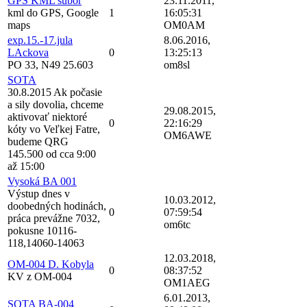
GPS KML subor
23.11.2011,
kml do GPS, Google
1
16:05:31
maps
OM0AM
exp.15.-17.jula
8.06.2016,
LAckova
0
13:25:13
PO 33, N49 25.603
om8sl
SOTA
30.8.2015 Ak počasie
a sily dovolia, chceme
29.08.2015,
aktivovať niektoré
0
22:16:29
kóty vo Veľkej Fatre,
OM6AWE
budeme QRG
145.500 od cca 9:00
až 15:00
Vysoká BA 001
Výstup dnes v
10.03.2012,
doobedných hodinách,
0
07:59:54
práca prevážne 7032,
om6tc
pokusne 10116-
118,14060-14063
12.03.2018,
OM-004 D. Kobyla
0
08:37:52
KV z OM-004
OM1AEG
6.01.2013,
SOTA BA-004