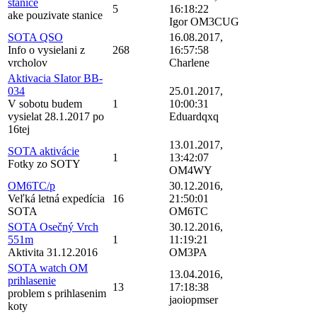
stanice
5
16:18:22
ake pouzivate stanice
Igor OM3CUG
SOTA QSO
16.08.2017,
Info o vysielani z
268
16:57:58
vrcholov
Charlene
Aktivacia SIator BB-
034
25.01.2017,
V sobotu budem
1
10:00:31
vysielat 28.1.2017 po
Eduardqxq
16tej
13.01.2017,
SOTA aktivácie
1
13:42:07
Fotky zo SOTY
OM4WY
OM6TC/p
30.12.2016,
Veľká letná expedícia
16
21:50:01
SOTA
OM6TC
SOTA Osečný Vrch
30.12.2016,
551m
1
11:19:21
Aktivita 31.12.2016
OM3PA
SOTA watch OM
13.04.2016,
prihlasenie
13
17:18:38
problem s prihlasenim
jaoiopmser
koty