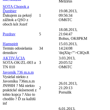
Melzirus
SOTA Chopok a
Ďumbier
19.08.2013,
Ďakujem za pekný
1
09:56:34
zážitok a QSO z
OM6TC
oboch kót Jozef
18.08.2013,
Pozdrav
5
21:04:47
Bohus, OK8PKM
Hamspirit
15.03.2013,
Termin odosielania
34
14:24:08
dennikov
'dnjXlq<'">CllQxR
AKTIVÁCIA
3.03.2013,
SOTA-OK/ZL-003 a
3
20:05:52
TN 010
OM6TC
Javorník 736 m.n.m
Vysielal niekto z
Javorníku 736m.n.m
26.01.2013,
JN99IH ? Má niekto
2
21:20:13
praktické skúsenosti z
Porsulik
tohto kopca ? Ako to
chodilo ? Ď za každú
inf
6.01.2013,