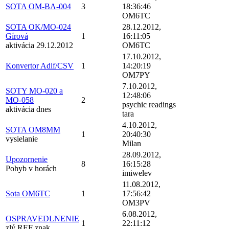
SOTA OM-BA-004
3
18:36:46
OM6TC
SOTA OK/MO-024
28.12.2012,
Gírová
1
16:11:05
aktivácia 29.12.2012
OM6TC
17.10.2012,
Konvertor Adif/CSV
1
14:20:19
OM7PY
7.10.2012,
SOTY MO-020 a
12:48:06
MO-058
2
psychic readings
aktivácia dnes
tara
4.10.2012,
SOTA OM8MM
1
20:40:30
vysielanie
Milan
28.09.2012,
Upozornenie
8
16:15:28
Pohyb v horách
imiwelev
11.08.2012,
Sota OM6TC
1
17:56:42
OM3PV
6.08.2012,
OSPRAVEDLNENIE
1
22:11:12
zlý REF znak