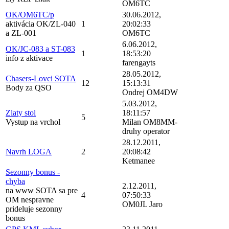
OM6TC
OK/OM6TC/p
30.06.2012,
aktivácia OK/ZL-040
1
20:02:33
a ZL-001
OM6TC
6.06.2012,
OK/JC-083 a ST-083
1
18:53:20
info z aktivace
farengayts
28.05.2012,
Chasers-Lovci SOTA
12
15:13:31
Body za QSO
Ondrej OM4DW
5.03.2012,
Zlaty stol
18:11:57
5
Vystup na vrchol
Milan OM8MM-
druhy operator
28.12.2011,
Navrh LOGA
2
20:08:42
Ketmanee
Sezonny bonus -
chyba
2.12.2011,
na www SOTA sa pre
4
07:50:33
OM nespravne
OM0JL Jaro
prideluje sezonny
bonus