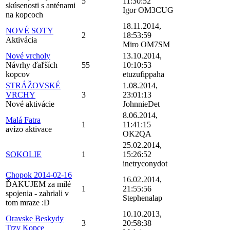
5
11:30:52
skúsenosti s anténami
Igor OM3CUG
na kopcoch
18.11.2014,
NOVÉ SOTY
2
18:53:59
Aktivácia
Miro OM7SM
Nové vrcholy
13.10.2014,
Návrhy ďaľších
55
10:10:53
kopcov
etuzufippaha
STRÁŽOVSKÉ
1.08.2014,
VRCHY
3
23:01:13
Nové aktivácie
JohnnieDet
8.06.2014,
Malá Fatra
1
11:41:15
avízo aktivace
OK2QA
25.02.2014,
SOKOLIE
1
15:26:52
inetryconydot
Chopok 2014-02-16
16.02.2014,
ĎAKUJEM za milé
1
21:55:56
spojenia - zahriali v
Stephenalap
tom mraze :D
10.10.2013,
Oravske Beskydy
3
20:58:38
Trzy Kopce