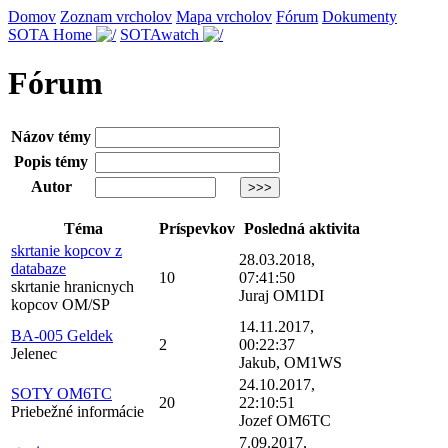
Domov
Zoznam vrcholov
Mapa vrcholov
Fórum
Dokumenty
SOTA Home
SOTAwatch
Fórum
Názov témy
Popis témy
Autor
Téma
Príspevkov
Posledná aktivita
skrtanie kopcov z
28.03.2018,
databaze
10
07:41:50
skrtanie hranicnych
Juraj OM1DI
kopcov OM/SP
14.11.2017,
BA-005 Geldek
2
00:22:37
Jelenec
Jakub, OM1WS
24.10.2017,
SOTY OM6TC
20
22:10:51
Priebežné informácie
Jozef OM6TC
7.09.2017,