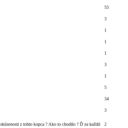
55
3
1
1
1
3
1
5
34
3
skúsenosti z tohto kopca ? Ako to chodilo ? Ď za každú
2