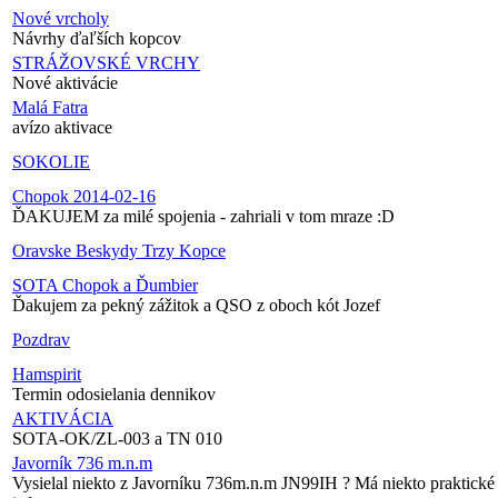
Nové vrcholy
Návrhy ďaľších kopcov
STRÁŽOVSKÉ VRCHY
Nové aktivácie
Malá Fatra
avízo aktivace
SOKOLIE
Chopok 2014-02-16
ĎAKUJEM za milé spojenia - zahriali v tom mraze :D
Oravske Beskydy Trzy Kopce
SOTA Chopok a Ďumbier
Ďakujem za pekný zážitok a QSO z oboch kót Jozef
Pozdrav
Hamspirit
Termin odosielania dennikov
AKTIVÁCIA
SOTA-OK/ZL-003 a TN 010
Javorník 736 m.n.m
Vysielal niekto z Javorníku 736m.n.m JN99IH ? Má niekto praktické 