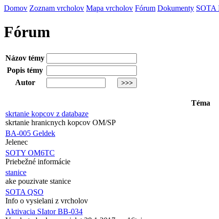
Domov
Zoznam vrcholov
Mapa vrcholov
Fórum
Dokumenty
SOTA
Fórum
Názov témy
Popis témy
Autor
Téma
skrtanie kopcov z databaze
skrtanie hranicnych kopcov OM/SP
BA-005 Geldek
Jelenec
SOTY OM6TC
Priebežné informácie
stanice
ake pouzivate stanice
SOTA QSO
Info o vysielani z vrcholov
Aktivacia SIator BB-034