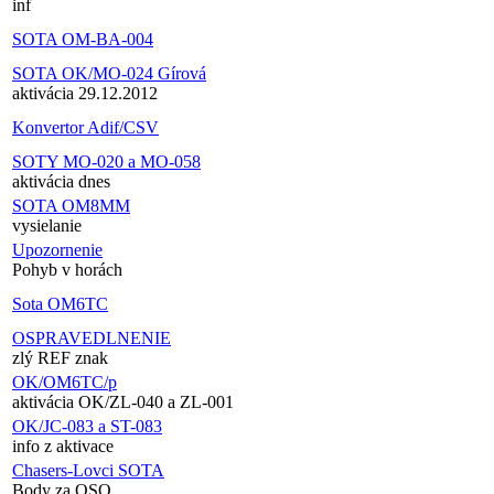
inf
SOTA OM-BA-004
SOTA OK/MO-024 Gírová
aktivácia 29.12.2012
Konvertor Adif/CSV
SOTY MO-020 a MO-058
aktivácia dnes
SOTA OM8MM
vysielanie
Upozornenie
Pohyb v horách
Sota OM6TC
OSPRAVEDLNENIE
zlý REF znak
OK/OM6TC/p
aktivácia OK/ZL-040 a ZL-001
OK/JC-083 a ST-083
info z aktivace
Chasers-Lovci SOTA
Body za QSO