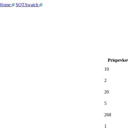
 Home
SOTAwatch
Príspevko
10
2
20
5
268
1