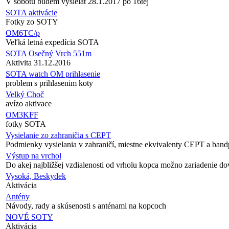
V sobotu budem vysielat 28.1.2017 po 16tej
SOTA aktivácie
Fotky zo SOTY
OM6TC/p
Veľká letná expedícia SOTA
SOTA Osečný Vrch 551m
Aktivita 31.12.2016
SOTA watch OM prihlasenie
problem s prihlasenim koty
Velký Choč
avízo aktivace
OM3KFF
fotky SOTA
Vysielanie zo zahraničia s CEPT
Podmienky vysielania v zahraničí, miestne ekvivalenty CEPT a band
Výstup na vrchol
Do akej najbližšej vzdialenosti od vrholu kopca možno zariadenie do
Vysoká, Beskydek
Aktivácia
Antény
Návody, rady a skúsenosti s anténami na kopcoch
NOVÉ SOTY
Aktivácia