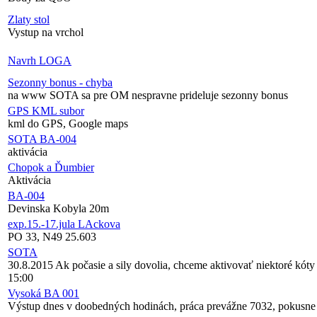
Zlaty stol
Vystup na vrchol
Navrh LOGA
Sezonny bonus - chyba
na www SOTA sa pre OM nespravne prideluje sezonny bonus
GPS KML subor
kml do GPS, Google maps
SOTA BA-004
aktivácia
Chopok a Ďumbier
Aktivácia
BA-004
Devinska Kobyla 20m
exp.15.-17.jula LAckova
PO 33, N49 25.603
SOTA
30.8.2015 Ak počasie a sily dovolia, chceme aktivovať niektoré kó
15:00
Vysoká BA 001
Výstup dnes v doobedných hodinách, práca prevážne 7032, pokusn