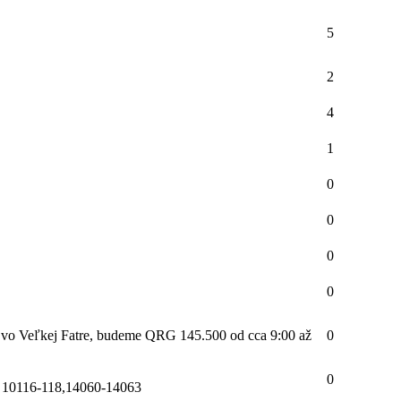
5
2
4
1
0
0
0
0
ty vo Veľkej Fatre, budeme QRG 145.500 od cca 9:00 až
0
0
e 10116-118,14060-14063