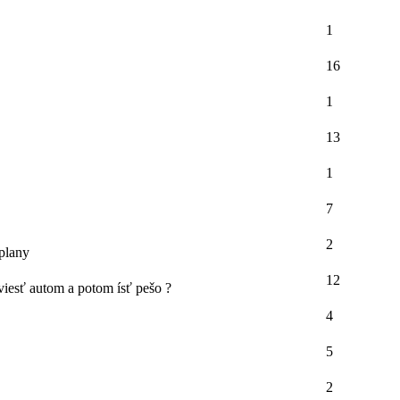
1
16
1
13
1
7
2
plany
12
viesť autom a potom ísť pešo ?
4
5
2