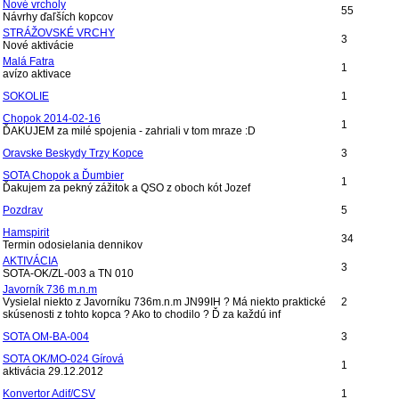
Nové vrcholy
55
Návrhy ďaľších kopcov
STRÁŽOVSKÉ VRCHY
3
Nové aktivácie
Malá Fatra
1
avízo aktivace
SOKOLIE
1
Chopok 2014-02-16
1
ĎAKUJEM za milé spojenia - zahriali v tom mraze :D
Oravske Beskydy Trzy Kopce
3
SOTA Chopok a Ďumbier
1
Ďakujem za pekný zážitok a QSO z oboch kót Jozef
Pozdrav
5
Hamspirit
34
Termin odosielania dennikov
AKTIVÁCIA
3
SOTA-OK/ZL-003 a TN 010
Javorník 736 m.n.m
Vysielal niekto z Javorníku 736m.n.m JN99IH ? Má niekto praktické
2
skúsenosti z tohto kopca ? Ako to chodilo ? Ď za každú inf
SOTA OM-BA-004
3
SOTA OK/MO-024 Gírová
1
aktivácia 29.12.2012
Konvertor Adif/CSV
1