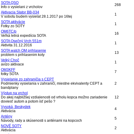
SOTA QSO
268
Info o vysielani z vrcholov
Aktivacia SIator BB-034
1
V sobotu budem vysielat 28.1.2017 po 16tej
SOTA aktivácie
1
Fotky zo SOTY
OM6TC/p
16
Veľká letná expedícia SOTA
SOTA Osečný Vrch 551m
1
Aktivita 31.12.2016
SOTA watch OM prihlasenie
13
problem s prihlasenim koty
Velký Choč
1
avízo aktivace
OM3KFF
7
fotky SOTA
Vysielanie zo zahraničia s CEPT
Podmienky vysielania v zahraničí, miestne ekvivalenty CEPT a
2
bandplany
Výstup na vrchol
Do akej najbližšej vzdialenosti od vrholu kopca možno zariadenie
12
doviesť autom a potom ísť pešo ?
Vysoká, Beskydek
4
Aktivácia
Antény
5
Návody, rady a skúsenosti s anténami na kopcoch
NOVÉ SOTY
2
Aktivácia