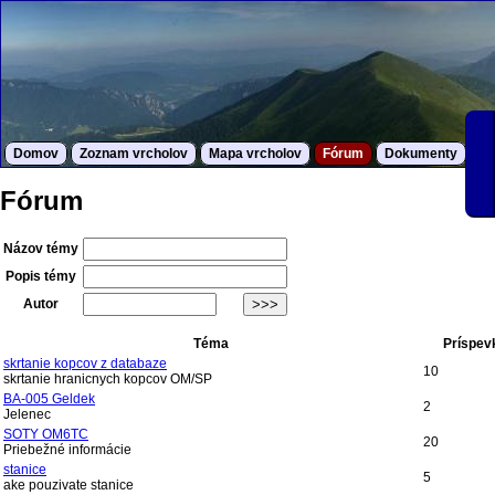
Domov
Zoznam vrcholov
Mapa vrcholov
Fórum
Dokumenty
S
Fórum
Názov témy
Popis témy
Autor
Téma
Príspev
skrtanie kopcov z databaze
10
skrtanie hranicnych kopcov OM/SP
BA-005 Geldek
2
Jelenec
SOTY OM6TC
20
Priebežné informácie
stanice
5
ake pouzivate stanice