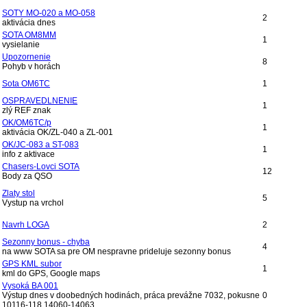
SOTY MO-020 a MO-058
2
aktivácia dnes
SOTA OM8MM
1
vysielanie
Upozornenie
8
Pohyb v horách
Sota OM6TC
1
OSPRAVEDLNENIE
1
zlý REF znak
OK/OM6TC/p
1
aktivácia OK/ZL-040 a ZL-001
OK/JC-083 a ST-083
1
info z aktivace
Chasers-Lovci SOTA
12
Body za QSO
Zlaty stol
5
Vystup na vrchol
Navrh LOGA
2
Sezonny bonus - chyba
4
na www SOTA sa pre OM nespravne prideluje sezonny bonus
GPS KML subor
1
kml do GPS, Google maps
Vysoká BA 001
Výstup dnes v doobedných hodinách, práca prevážne 7032, pokusne
0
10116-118,14060-14063