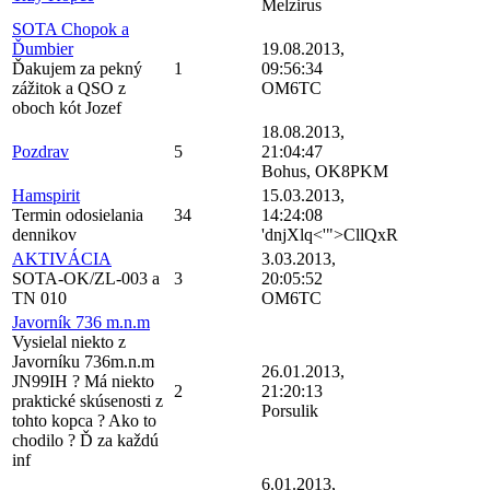
Melzirus
SOTA Chopok a
Ďumbier
19.08.2013,
Ďakujem za pekný
1
09:56:34
zážitok a QSO z
OM6TC
oboch kót Jozef
18.08.2013,
Pozdrav
5
21:04:47
Bohus, OK8PKM
Hamspirit
15.03.2013,
Termin odosielania
34
14:24:08
dennikov
'dnjXlq<'">CllQxR
AKTIVÁCIA
3.03.2013,
SOTA-OK/ZL-003 a
3
20:05:52
TN 010
OM6TC
Javorník 736 m.n.m
Vysielal niekto z
Javorníku 736m.n.m
26.01.2013,
JN99IH ? Má niekto
2
21:20:13
praktické skúsenosti z
Porsulik
tohto kopca ? Ako to
chodilo ? Ď za každú
inf
6.01.2013,