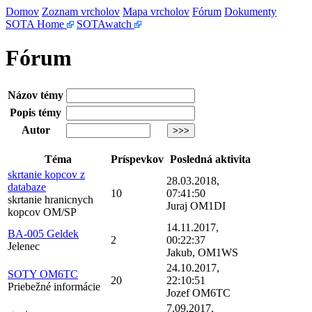
Domov
Zoznam vrcholov
Mapa vrcholov
Fórum
Dokumenty
SOTA Home
SOTAwatch
Fórum
Názov témy
Popis témy
Autor
Téma
Príspevkov
Posledná aktivita
skrtanie kopcov z
28.03.2018,
databaze
10
07:41:50
skrtanie hranicnych
Juraj OM1DI
kopcov OM/SP
14.11.2017,
BA-005 Geldek
2
00:22:37
Jelenec
Jakub, OM1WS
24.10.2017,
SOTY OM6TC
20
22:10:51
Priebežné informácie
Jozef OM6TC
7.09.2017,