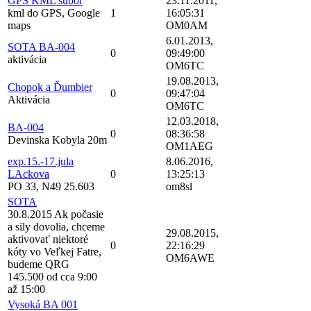
GPS KML subor
23.11.2011,
kml do GPS, Google
1
16:05:31
maps
OM0AM
6.01.2013,
SOTA BA-004
0
09:49:00
aktivácia
OM6TC
19.08.2013,
Chopok a Ďumbier
0
09:47:04
Aktivácia
OM6TC
12.03.2018,
BA-004
0
08:36:58
Devinska Kobyla 20m
OM1AEG
exp.15.-17.jula
8.06.2016,
LAckova
0
13:25:13
PO 33, N49 25.603
om8sl
SOTA
30.8.2015 Ak počasie
a sily dovolia, chceme
29.08.2015,
aktivovať niektoré
0
22:16:29
kóty vo Veľkej Fatre,
OM6AWE
budeme QRG
145.500 od cca 9:00
až 15:00
Vysoká BA 001