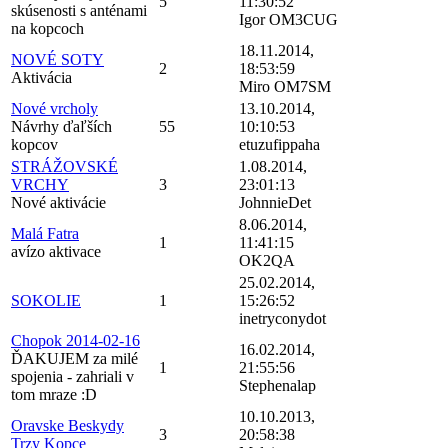
5
11:30:52
skúsenosti s anténami
Igor OM3CUG
na kopcoch
18.11.2014,
NOVÉ SOTY
2
18:53:59
Aktivácia
Miro OM7SM
Nové vrcholy
13.10.2014,
Návrhy ďaľších
55
10:10:53
kopcov
etuzufippaha
STRÁŽOVSKÉ
1.08.2014,
VRCHY
3
23:01:13
Nové aktivácie
JohnnieDet
8.06.2014,
Malá Fatra
1
11:41:15
avízo aktivace
OK2QA
25.02.2014,
SOKOLIE
1
15:26:52
inetryconydot
Chopok 2014-02-16
16.02.2014,
ĎAKUJEM za milé
1
21:55:56
spojenia - zahriali v
Stephenalap
tom mraze :D
10.10.2013,
Oravske Beskydy
3
20:58:38
Trzy Kopce