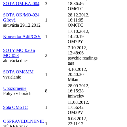
SOTA OM-BA-004
3
18:36:46
OM6TC
SOTA OK/MO-024
28.12.2012,
Gírová
1
16:11:05
aktivácia 29.12.2012
OM6TC
17.10.2012,
Konvertor Adif/CSV
1
14:20:19
OM7PY
7.10.2012,
SOTY MO-020 a
12:48:06
MO-058
2
psychic readings
aktivácia dnes
tara
4.10.2012,
SOTA OM8MM
1
20:40:30
vysielanie
Milan
28.09.2012,
Upozornenie
8
16:15:28
Pohyb v horách
imiwelev
11.08.2012,
Sota OM6TC
1
17:56:42
OM3PV
6.08.2012,
OSPRAVEDLNENIE
1
22:11:12
zlý REF znak