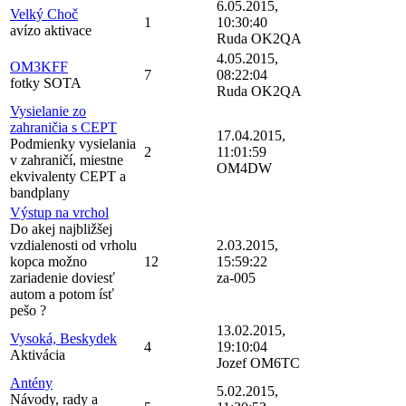
6.05.2015,
Velký Choč
1
10:30:40
avízo aktivace
Ruda OK2QA
4.05.2015,
OM3KFF
7
08:22:04
fotky SOTA
Ruda OK2QA
Vysielanie zo
zahraničia s CEPT
17.04.2015,
Podmienky vysielania
2
11:01:59
v zahraničí, miestne
OM4DW
ekvivalenty CEPT a
bandplany
Výstup na vrchol
Do akej najbližšej
vzdialenosti od vrholu
2.03.2015,
kopca možno
12
15:59:22
zariadenie doviesť
za-005
autom a potom ísť
pešo ?
13.02.2015,
Vysoká, Beskydek
4
19:10:04
Aktivácia
Jozef OM6TC
Antény
5.02.2015,
Návody, rady a