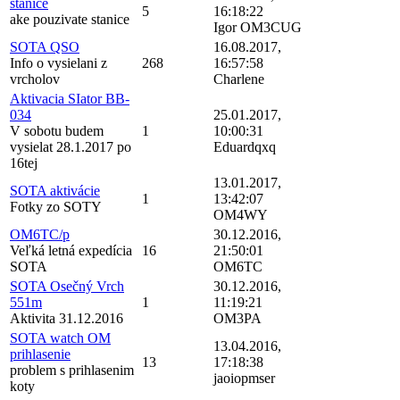
stanice
5
16:18:22
ake pouzivate stanice
Igor OM3CUG
SOTA QSO
16.08.2017,
Info o vysielani z
268
16:57:58
vrcholov
Charlene
Aktivacia SIator BB-
034
25.01.2017,
V sobotu budem
1
10:00:31
vysielat 28.1.2017 po
Eduardqxq
16tej
13.01.2017,
SOTA aktivácie
1
13:42:07
Fotky zo SOTY
OM4WY
OM6TC/p
30.12.2016,
Veľká letná expedícia
16
21:50:01
SOTA
OM6TC
SOTA Osečný Vrch
30.12.2016,
551m
1
11:19:21
Aktivita 31.12.2016
OM3PA
SOTA watch OM
13.04.2016,
prihlasenie
13
17:18:38
problem s prihlasenim
jaoiopmser
koty