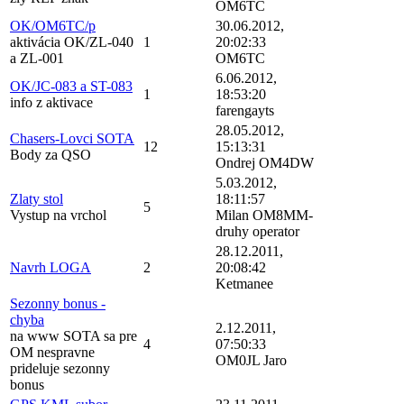
OM6TC
OK/OM6TC/p
30.06.2012,
aktivácia OK/ZL-040
1
20:02:33
a ZL-001
OM6TC
6.06.2012,
OK/JC-083 a ST-083
1
18:53:20
info z aktivace
farengayts
28.05.2012,
Chasers-Lovci SOTA
12
15:13:31
Body za QSO
Ondrej OM4DW
5.03.2012,
Zlaty stol
18:11:57
5
Vystup na vrchol
Milan OM8MM-
druhy operator
28.12.2011,
Navrh LOGA
2
20:08:42
Ketmanee
Sezonny bonus -
chyba
2.12.2011,
na www SOTA sa pre
4
07:50:33
OM nespravne
OM0JL Jaro
prideluje sezonny
bonus