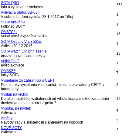
SOTA QSO
268
Info o vysielani z vrcholov
Aktivacia SIator BB-034
1
V sobotu budem vysielat 28.1.2017 po 16tej
SOTA aktivácie
1
Fotky zo SOTY
OM6TC/p
16
Veľká letná expedícia SOTA
SOTA Osečný Vrch 551m
1
Aktivita 31.12.2016
SOTA watch OM prihlasenie
13
problem s prihlasenim koty
Velký Choč
1
avízo aktivace
OM3KFF
7
fotky SOTA
Vysielanie zo zahraničia s CEPT
Podmienky vysielania v zahraničí, miestne ekvivalenty CEPT a
2
bandplany
Výstup na vrchol
Do akej najbližšej vzdialenosti od vrholu kopca možno zariadenie
12
doviesť autom a potom ísť pešo ?
Vysoká, Beskydek
4
Aktivácia
Antény
5
Návody, rady a skúsenosti s anténami na kopcoch
NOVÉ SOTY
2
Aktivácia