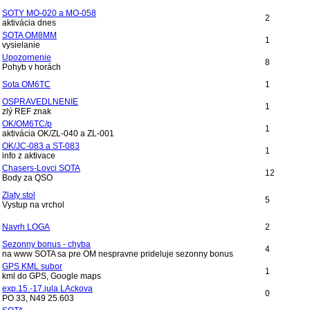
SOTY MO-020 a MO-058
2
aktivácia dnes
SOTA OM8MM
1
vysielanie
Upozornenie
8
Pohyb v horách
Sota OM6TC
1
OSPRAVEDLNENIE
1
zlý REF znak
OK/OM6TC/p
1
aktivácia OK/ZL-040 a ZL-001
OK/JC-083 a ST-083
1
info z aktivace
Chasers-Lovci SOTA
12
Body za QSO
Zlaty stol
5
Vystup na vrchol
Navrh LOGA
2
Sezonny bonus - chyba
4
na www SOTA sa pre OM nespravne prideluje sezonny bonus
GPS KML subor
1
kml do GPS, Google maps
exp.15.-17.jula LAckova
0
PO 33, N49 25.603