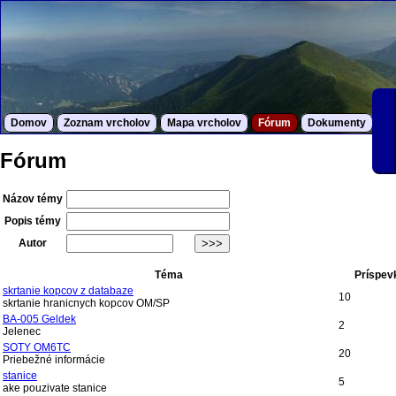
Domov
Zoznam vrcholov
Mapa vrcholov
Fórum
Dokumenty
S
Fórum
Názov témy
Popis témy
Autor
Téma
Príspev
skrtanie kopcov z databaze
10
skrtanie hranicnych kopcov OM/SP
BA-005 Geldek
2
Jelenec
SOTY OM6TC
20
Priebežné informácie
stanice
5
ake pouzivate stanice