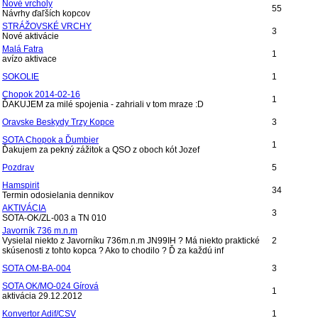
Nové vrcholy
55
Návrhy ďaľších kopcov
STRÁŽOVSKÉ VRCHY
3
Nové aktivácie
Malá Fatra
1
avízo aktivace
SOKOLIE
1
Chopok 2014-02-16
1
ĎAKUJEM za milé spojenia - zahriali v tom mraze :D
Oravske Beskydy Trzy Kopce
3
SOTA Chopok a Ďumbier
1
Ďakujem za pekný zážitok a QSO z oboch kót Jozef
Pozdrav
5
Hamspirit
34
Termin odosielania dennikov
AKTIVÁCIA
3
SOTA-OK/ZL-003 a TN 010
Javorník 736 m.n.m
Vysielal niekto z Javorníku 736m.n.m JN99IH ? Má niekto praktické
2
skúsenosti z tohto kopca ? Ako to chodilo ? Ď za každú inf
SOTA OM-BA-004
3
SOTA OK/MO-024 Gírová
1
aktivácia 29.12.2012
Konvertor Adif/CSV
1