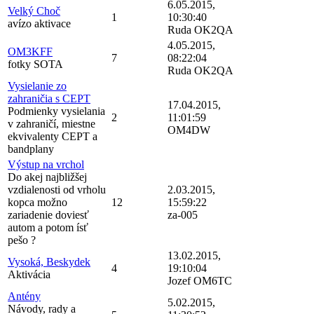
6.05.2015,
Velký Choč
1
10:30:40
avízo aktivace
Ruda OK2QA
4.05.2015,
OM3KFF
7
08:22:04
fotky SOTA
Ruda OK2QA
Vysielanie zo
zahraničia s CEPT
17.04.2015,
Podmienky vysielania
2
11:01:59
v zahraničí, miestne
OM4DW
ekvivalenty CEPT a
bandplany
Výstup na vrchol
Do akej najbližšej
vzdialenosti od vrholu
2.03.2015,
kopca možno
12
15:59:22
zariadenie doviesť
za-005
autom a potom ísť
pešo ?
13.02.2015,
Vysoká, Beskydek
4
19:10:04
Aktivácia
Jozef OM6TC
Antény
5.02.2015,
Návody, rady a