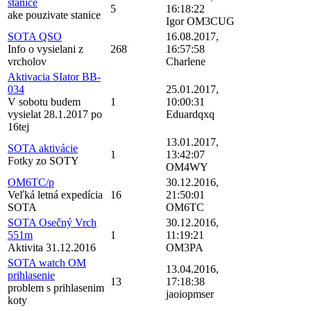
stanice
5
16:18:22
ake pouzivate stanice
Igor OM3CUG
SOTA QSO
16.08.2017,
Info o vysielani z
268
16:57:58
vrcholov
Charlene
Aktivacia SIator BB-
034
25.01.2017,
V sobotu budem
1
10:00:31
vysielat 28.1.2017 po
Eduardqxq
16tej
13.01.2017,
SOTA aktivácie
1
13:42:07
Fotky zo SOTY
OM4WY
OM6TC/p
30.12.2016,
Veľká letná expedícia
16
21:50:01
SOTA
OM6TC
SOTA Osečný Vrch
30.12.2016,
551m
1
11:19:21
Aktivita 31.12.2016
OM3PA
SOTA watch OM
13.04.2016,
prihlasenie
13
17:18:38
problem s prihlasenim
jaoiopmser
koty