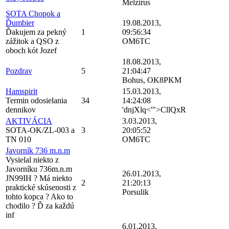
Melzirus
SOTA Chopok a
Ďumbier
19.08.2013,
Ďakujem za pekný
1
09:56:34
zážitok a QSO z
OM6TC
oboch kót Jozef
18.08.2013,
Pozdrav
5
21:04:47
Bohus, OK8PKM
Hamspirit
15.03.2013,
Termin odosielania
34
14:24:08
dennikov
'dnjXlq<'">CllQxR
AKTIVÁCIA
3.03.2013,
SOTA-OK/ZL-003 a
3
20:05:52
TN 010
OM6TC
Javorník 736 m.n.m
Vysielal niekto z
Javorníku 736m.n.m
26.01.2013,
JN99IH ? Má niekto
2
21:20:13
praktické skúsenosti z
Porsulik
tohto kopca ? Ako to
chodilo ? Ď za každú
inf
6.01.2013,