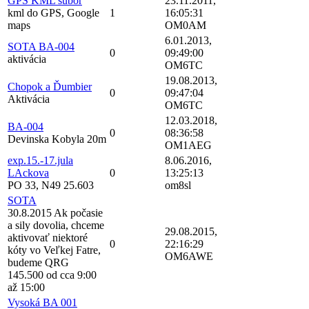
GPS KML subor
23.11.2011,
kml do GPS, Google
1
16:05:31
maps
OM0AM
6.01.2013,
SOTA BA-004
0
09:49:00
aktivácia
OM6TC
19.08.2013,
Chopok a Ďumbier
0
09:47:04
Aktivácia
OM6TC
12.03.2018,
BA-004
0
08:36:58
Devinska Kobyla 20m
OM1AEG
exp.15.-17.jula
8.06.2016,
LAckova
0
13:25:13
PO 33, N49 25.603
om8sl
SOTA
30.8.2015 Ak počasie
a sily dovolia, chceme
29.08.2015,
aktivovať niektoré
0
22:16:29
kóty vo Veľkej Fatre,
OM6AWE
budeme QRG
145.500 od cca 9:00
až 15:00
Vysoká BA 001