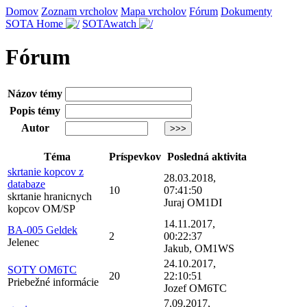
Domov
Zoznam vrcholov
Mapa vrcholov
Fórum
Dokumenty
SOTA Home
SOTAwatch
Fórum
Názov témy
Popis témy
Autor
Téma
Príspevkov
Posledná aktivita
skrtanie kopcov z
28.03.2018,
databaze
10
07:41:50
skrtanie hranicnych
Juraj OM1DI
kopcov OM/SP
14.11.2017,
BA-005 Geldek
2
00:22:37
Jelenec
Jakub, OM1WS
24.10.2017,
SOTY OM6TC
20
22:10:51
Priebežné informácie
Jozef OM6TC
7.09.2017,