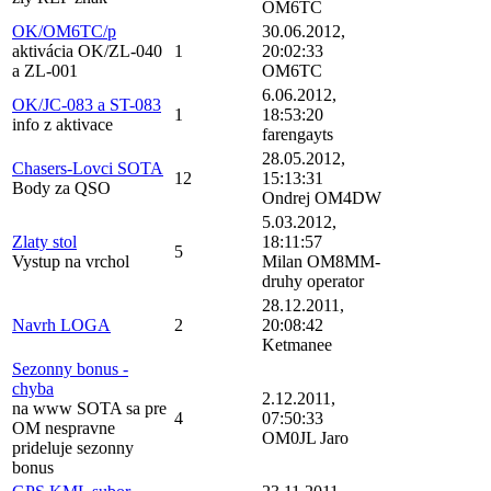
OM6TC
OK/OM6TC/p
30.06.2012,
aktivácia OK/ZL-040
1
20:02:33
a ZL-001
OM6TC
6.06.2012,
OK/JC-083 a ST-083
1
18:53:20
info z aktivace
farengayts
28.05.2012,
Chasers-Lovci SOTA
12
15:13:31
Body za QSO
Ondrej OM4DW
5.03.2012,
Zlaty stol
18:11:57
5
Vystup na vrchol
Milan OM8MM-
druhy operator
28.12.2011,
Navrh LOGA
2
20:08:42
Ketmanee
Sezonny bonus -
chyba
2.12.2011,
na www SOTA sa pre
4
07:50:33
OM nespravne
OM0JL Jaro
prideluje sezonny
bonus