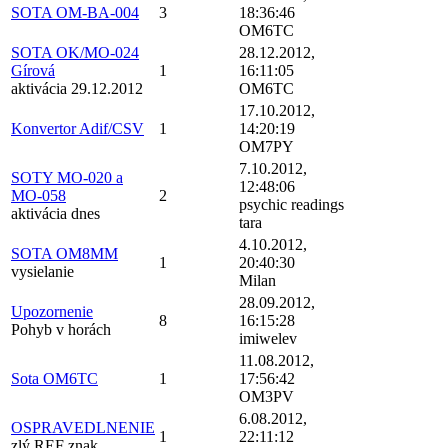
SOTA OM-BA-004
3
18:36:46
OM6TC
SOTA OK/MO-024
28.12.2012,
Gírová
1
16:11:05
aktivácia 29.12.2012
OM6TC
17.10.2012,
Konvertor Adif/CSV
1
14:20:19
OM7PY
7.10.2012,
SOTY MO-020 a
12:48:06
MO-058
2
psychic readings
aktivácia dnes
tara
4.10.2012,
SOTA OM8MM
1
20:40:30
vysielanie
Milan
28.09.2012,
Upozornenie
8
16:15:28
Pohyb v horách
imiwelev
11.08.2012,
Sota OM6TC
1
17:56:42
OM3PV
6.08.2012,
OSPRAVEDLNENIE
1
22:11:12
zlý REF znak