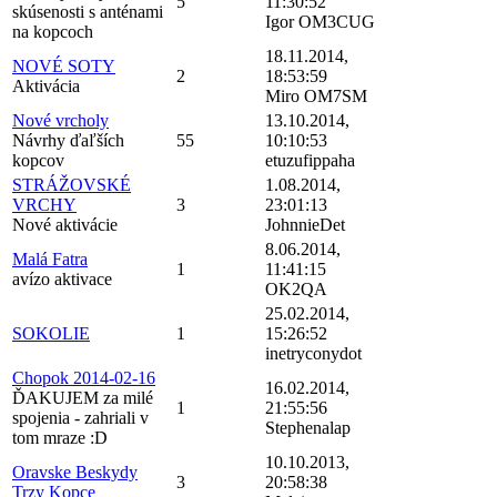
5
11:30:52
skúsenosti s anténami
Igor OM3CUG
na kopcoch
18.11.2014,
NOVÉ SOTY
2
18:53:59
Aktivácia
Miro OM7SM
Nové vrcholy
13.10.2014,
Návrhy ďaľších
55
10:10:53
kopcov
etuzufippaha
STRÁŽOVSKÉ
1.08.2014,
VRCHY
3
23:01:13
Nové aktivácie
JohnnieDet
8.06.2014,
Malá Fatra
1
11:41:15
avízo aktivace
OK2QA
25.02.2014,
SOKOLIE
1
15:26:52
inetryconydot
Chopok 2014-02-16
16.02.2014,
ĎAKUJEM za milé
1
21:55:56
spojenia - zahriali v
Stephenalap
tom mraze :D
10.10.2013,
Oravske Beskydy
3
20:58:38
Trzy Kopce