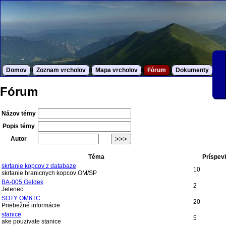
Domov
Zoznam vrcholov
Mapa vrcholov
Fórum
Dokumenty
S
Fórum
Názov témy
Popis témy
Autor
Téma
Príspev
skrtanie kopcov z databaze
10
skrtanie hranicnych kopcov OM/SP
BA-005 Geldek
2
Jelenec
SOTY OM6TC
20
Priebežné informácie
stanice
5
ake pouzivate stanice