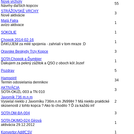
Nové vrcholy
55
Návrhy ďaľších kopcov
STRÁŽOVSKÉ VRCHY
3
Nové aktivácie
Malá Fatra
1
avízo aktivace
SOKOLIE
1
Chopok 2014-02-16
1
ĎAKUJEM za milé spojenia - zahriali v tom mraze :D
Oravske Beskydy Trzy Kopce
3
SOTA Chopok a Ďumbier
1
Ďakujem za pekný zážitok a QSO z oboch kót Jozef
Pozdrav
5
Hamspirit
34
Termin odosielania dennikov
AKTIVÁCIA
3
SOTA-OK/ZL-003 a TN 010
Javorník 736 m.n.m
Vysielal niekto z Javorníku 736m.n.m JN99IH ? Má niekto praktické
2
skúsenosti z tohto kopca ? Ako to chodilo ? Ď za každú inf
SOTA OM-BA-004
3
SOTA OK/MO-024 Gírová
1
aktivácia 29.12.2012
Konvertor Adif/CSV
1