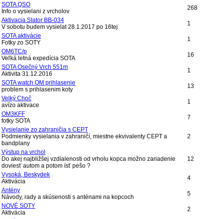
SOTA QSO
268
Info o vysielani z vrcholov
Aktivacia SIator BB-034
1
V sobotu budem vysielat 28.1.2017 po 16tej
SOTA aktivácie
1
Fotky zo SOTY
OM6TC/p
16
Veľká letná expedícia SOTA
SOTA Osečný Vrch 551m
1
Aktivita 31.12.2016
SOTA watch OM prihlasenie
13
problem s prihlasenim koty
Velký Choč
1
avízo aktivace
OM3KFF
7
fotky SOTA
Vysielanie zo zahraničia s CEPT
Podmienky vysielania v zahraničí, miestne ekvivalenty CEPT a
2
bandplany
Výstup na vrchol
Do akej najbližšej vzdialenosti od vrholu kopca možno zariadenie
12
doviesť autom a potom ísť pešo ?
Vysoká, Beskydek
4
Aktivácia
Antény
5
Návody, rady a skúsenosti s anténami na kopcoch
NOVÉ SOTY
2
Aktivácia