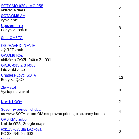
SOTY MO-020 a MO-058
2
aktivácia dnes
SOTA OM8MM
1
vysielanie
Upozornenie
8
Pohyb v horách
Sota OM6TC
1
OSPRAVEDLNENIE
1
zlý REF znak
OK/OM6TC/p
1
aktivácia OK/ZL-040 a ZL-001
OK/JC-083 a ST-083
1
info z aktivace
Chasers-Lovci SOTA
12
Body za QSO
Zlaty stol
5
Vystup na vrchol
Navrh LOGA
2
Sezonny bonus - chyba
4
na www SOTA sa pre OM nespravne prideluje sezonny bonus
GPS KML subor
1
kml do GPS, Google maps
exp.15.-17.jula LAckova
0
PO 33, N49 25.603