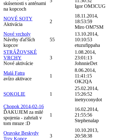
5
11:30:52
skúsenosti s anténami
Igor OM3CUG
na kopcoch
18.11.2014,
NOVÉ SOTY
2
18:53:59
Aktivácia
Miro OM7SM
Nové vrcholy
13.10.2014,
Návrhy ďaľších
55
10:10:53
kopcov
etuzufippaha
STRÁŽOVSKÉ
1.08.2014,
VRCHY
3
23:01:13
Nové aktivácie
JohnnieDet
8.06.2014,
Malá Fatra
1
11:41:15
avízo aktivace
OK2QA
25.02.2014,
SOKOLIE
1
15:26:52
inetryconydot
Chopok 2014-02-16
16.02.2014,
ĎAKUJEM za milé
1
21:55:56
spojenia - zahriali v
Stephenalap
tom mraze :D
10.10.2013,
Oravske Beskydy
3
20:58:38
Trzy Kopce