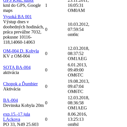
GPS KML subor
23.11.2011,
kml do GPS, Google
1
16:05:31
maps
OM0AM
Vysoká BA 001
Výstup dnes v
10.03.2012,
doobedných hodinách,
0
07:59:54
práca prevážne 7032,
om6tc
pokusne 10116-
118,14060-14063
12.03.2018,
OM-004 D. Kobyla
0
08:37:52
KV z OM-004
OM1AEG
6.01.2013,
SOTA BA-004
0
09:49:00
aktivácia
OM6TC
19.08.2013,
Chopok a Ďumbier
0
09:47:04
Aktivácia
OM6TC
12.03.2018,
BA-004
0
08:36:58
Devinska Kobyla 20m
OM1AEG
exp.15.-17.jula
8.06.2016,
LAckova
0
13:25:13
PO 33, N49 25.603
om8sl