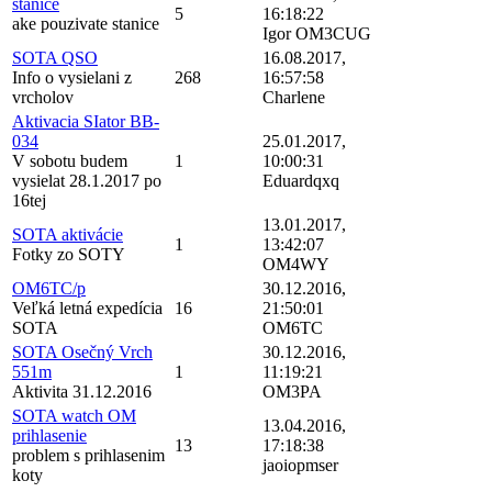
stanice
5
16:18:22
ake pouzivate stanice
Igor OM3CUG
SOTA QSO
16.08.2017,
Info o vysielani z
268
16:57:58
vrcholov
Charlene
Aktivacia SIator BB-
034
25.01.2017,
V sobotu budem
1
10:00:31
vysielat 28.1.2017 po
Eduardqxq
16tej
13.01.2017,
SOTA aktivácie
1
13:42:07
Fotky zo SOTY
OM4WY
OM6TC/p
30.12.2016,
Veľká letná expedícia
16
21:50:01
SOTA
OM6TC
SOTA Osečný Vrch
30.12.2016,
551m
1
11:19:21
Aktivita 31.12.2016
OM3PA
SOTA watch OM
13.04.2016,
prihlasenie
13
17:18:38
problem s prihlasenim
jaoiopmser
koty