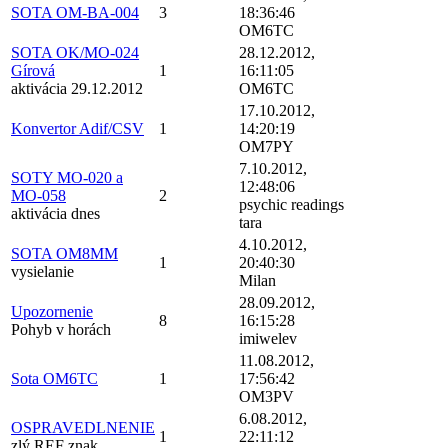
SOTA OM-BA-004
3
18:36:46
OM6TC
SOTA OK/MO-024
28.12.2012,
Gírová
1
16:11:05
aktivácia 29.12.2012
OM6TC
17.10.2012,
Konvertor Adif/CSV
1
14:20:19
OM7PY
7.10.2012,
SOTY MO-020 a
12:48:06
MO-058
2
psychic readings
aktivácia dnes
tara
4.10.2012,
SOTA OM8MM
1
20:40:30
vysielanie
Milan
28.09.2012,
Upozornenie
8
16:15:28
Pohyb v horách
imiwelev
11.08.2012,
Sota OM6TC
1
17:56:42
OM3PV
6.08.2012,
OSPRAVEDLNENIE
1
22:11:12
zlý REF znak