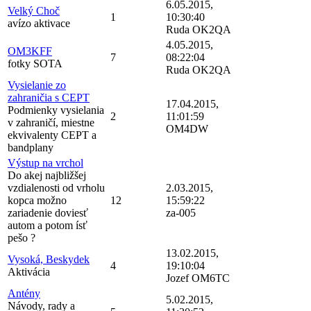
6.05.2015,
Velký Choč
1
10:30:40
avízo aktivace
Ruda OK2QA
4.05.2015,
OM3KFF
7
08:22:04
fotky SOTA
Ruda OK2QA
Vysielanie zo
zahraničia s CEPT
17.04.2015,
Podmienky vysielania
2
11:01:59
v zahraničí, miestne
OM4DW
ekvivalenty CEPT a
bandplany
Výstup na vrchol
Do akej najbližšej
vzdialenosti od vrholu
2.03.2015,
kopca možno
12
15:59:22
zariadenie doviesť
za-005
autom a potom ísť
pešo ?
13.02.2015,
Vysoká, Beskydek
4
19:10:04
Aktivácia
Jozef OM6TC
Antény
5.02.2015,
Návody, rady a