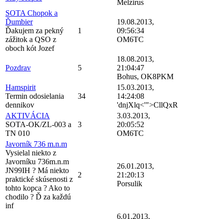
Melzirus
SOTA Chopok a
Ďumbier
19.08.2013,
Ďakujem za pekný
1
09:56:34
zážitok a QSO z
OM6TC
oboch kót Jozef
18.08.2013,
Pozdrav
5
21:04:47
Bohus, OK8PKM
Hamspirit
15.03.2013,
Termin odosielania
34
14:24:08
dennikov
'dnjXlq<'">CllQxR
AKTIVÁCIA
3.03.2013,
SOTA-OK/ZL-003 a
3
20:05:52
TN 010
OM6TC
Javorník 736 m.n.m
Vysielal niekto z
Javorníku 736m.n.m
26.01.2013,
JN99IH ? Má niekto
2
21:20:13
praktické skúsenosti z
Porsulik
tohto kopca ? Ako to
chodilo ? Ď za každú
inf
6.01.2013,