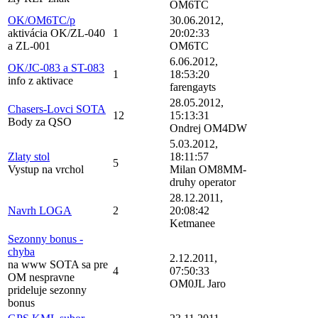
OM6TC
OK/OM6TC/p
30.06.2012,
aktivácia OK/ZL-040
1
20:02:33
a ZL-001
OM6TC
6.06.2012,
OK/JC-083 a ST-083
1
18:53:20
info z aktivace
farengayts
28.05.2012,
Chasers-Lovci SOTA
12
15:13:31
Body za QSO
Ondrej OM4DW
5.03.2012,
Zlaty stol
18:11:57
5
Vystup na vrchol
Milan OM8MM-
druhy operator
28.12.2011,
Navrh LOGA
2
20:08:42
Ketmanee
Sezonny bonus -
chyba
2.12.2011,
na www SOTA sa pre
4
07:50:33
OM nespravne
OM0JL Jaro
prideluje sezonny
bonus