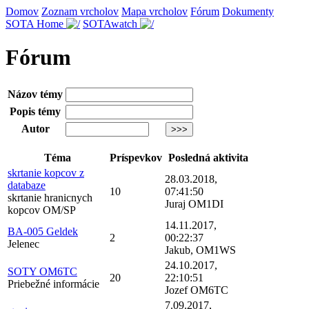
Domov
Zoznam vrcholov
Mapa vrcholov
Fórum
Dokumenty
SOTA Home
SOTAwatch
Fórum
Názov témy
Popis témy
Autor
Téma
Príspevkov
Posledná aktivita
skrtanie kopcov z
28.03.2018,
databaze
10
07:41:50
skrtanie hranicnych
Juraj OM1DI
kopcov OM/SP
14.11.2017,
BA-005 Geldek
2
00:22:37
Jelenec
Jakub, OM1WS
24.10.2017,
SOTY OM6TC
20
22:10:51
Priebežné informácie
Jozef OM6TC
7.09.2017,