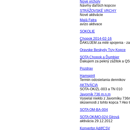
Nové vrcholy
Návrhy ďaľších kopcov
STRÁŽOVSKÉ VRCHY
Nové aktivácie
Malá Fatra
avízo aktivace
SOKOLIE
Chopok 2014-02-16
ĎAKUJEM za milé spojenia - zah
Oravske Beskydy Trzy Kopce
SOTA Chopok a Ďumbier
Ďakujem za pekný zážitok a QS
Pozdrav
Hamspirit
Termin odosielania dennikov
AKTIVÁCIA
SOTA-OK/ZL-003 a TN 010
Javorník 736 m.n.m
Vysielal niekto z Javorníku 73
skúsenosti z tohto kopca ? Ako t
SOTA OM-BA-004
SOTA OK/MO-024 Gírová
aktivácia 29.12.2012
Konvertor Adif/CSV