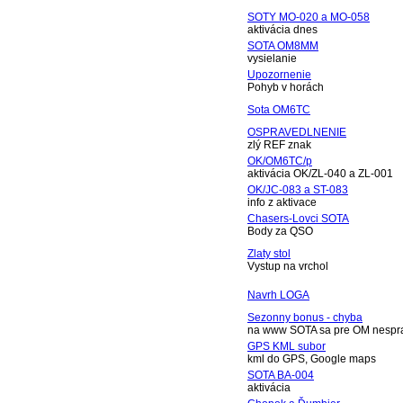
SOTY MO-020 a MO-058
aktivácia dnes
SOTA OM8MM
vysielanie
Upozornenie
Pohyb v horách
Sota OM6TC
OSPRAVEDLNENIE
zlý REF znak
OK/OM6TC/p
aktivácia OK/ZL-040 a ZL-001
OK/JC-083 a ST-083
info z aktivace
Chasers-Lovci SOTA
Body za QSO
Zlaty stol
Vystup na vrchol
Navrh LOGA
Sezonny bonus - chyba
na www SOTA sa pre OM nespra
GPS KML subor
kml do GPS, Google maps
SOTA BA-004
aktivácia