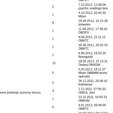
OM7PY
7.10.2012, 12:48:06
2
psychic readings tara
4.10.2012, 20:40:30
1
Milan
28.09.2012, 16:15:28
8
imiwelev
11.08.2012, 17:56:42
1
OM3PV
6.08.2012, 22:11:12
1
OM6TC
30.06.2012, 20:02:33
1
OM6TC
6.06.2012, 18:53:20
1
farengayts
28.05.2012, 15:13:31
12
Ondrej OM4DW
5.03.2012, 18:11:57
5
Milan OM8MM-druhy
operator
28.12.2011, 20:08:42
2
Ketmanee
2.12.2011, 07:50:33
4
vne prideluje sezonny bonus
OM0JL Jaro
23.11.2011, 16:05:31
1
OM0AM
6.01.2013, 09:49:00
0
OM6TC