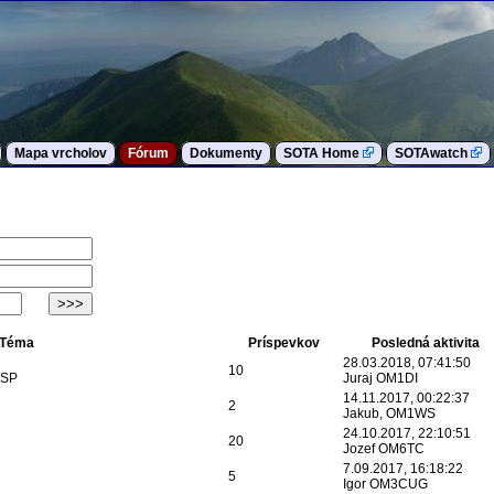
Mapa vrcholov
Fórum
Dokumenty
SOTA Home
SOTAwatch
Téma
Príspevkov
Posledná aktivita
28.03.2018, 07:41:50
10
/SP
Juraj OM1DI
14.11.2017, 00:22:37
2
Jakub, OM1WS
24.10.2017, 22:10:51
20
Jozef OM6TC
7.09.2017, 16:18:22
5
Igor OM3CUG