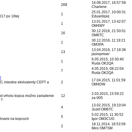
16.08.2017, 16:57:58
268
Charlene
25.01.2017, 10:00:31
1
017 po 16tej
Eduardqxq
13.01.2017, 13:42:07
1
OM4WY
30.12.2016, 21:50:01
16
OM6TC
30.12.2016, 11:19:21
1
OM3PA
13.04.2016, 17:18:38
13
jaoiopmser
6.05.2015, 10:30:40
1
Ruda OK2QA
4.05.2015, 08:22:04
7
Ruda OK2QA
T
17.04.2015, 11:01:59
čí, miestne ekvivalenty CEPT a
2
OM4DW
2.03.2015, 15:59:22
 od vrholu kopca možno zariadenie
12
za-005
 ?
13.02.2015, 19:10:04
4
Jozef OM6TC
5.02.2015, 11:30:52
5
ténami na kopcoch
Igor OM3CUG
18.11.2014, 18:53:59
2
Miro OM7SM