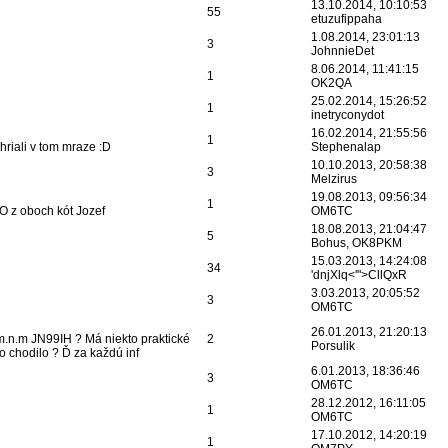
13.10.2014, 10:10:53
55
etuzufippaha
1.08.2014, 23:01:13
3
JohnnieDet
8.06.2014, 11:41:15
1
OK2QA
25.02.2014, 15:26:52
1
inetryconydot
16.02.2014, 21:55:56
1
riali v tom mraze :D
Stephenalap
10.10.2013, 20:58:38
3
Melzirus
19.08.2013, 09:56:34
1
O z oboch kót Jozef
OM6TC
18.08.2013, 21:04:47
5
Bohus, OK8PKM
15.03.2013, 14:24:08
34
'dnjXlq<'">CllQxR
3.03.2013, 20:05:52
3
OM6TC
26.01.2013, 21:20:13
6m.n.m JN99IH ? Má niekto praktické
2
Porsulik
o chodilo ? Ď za každú inf
6.01.2013, 18:36:46
3
OM6TC
28.12.2012, 16:11:05
1
OM6TC
17.10.2012, 14:20:19
1