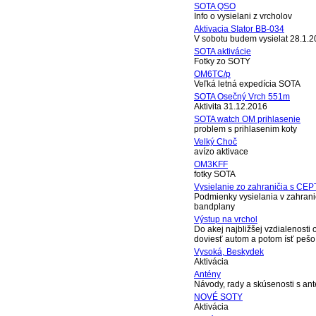
SOTA QSO
Info o vysielani z vrcholov
Aktivacia SIator BB-034
V sobotu budem vysielat 28.1.2
SOTA aktivácie
Fotky zo SOTY
OM6TC/p
Veľká letná expedícia SOTA
SOTA Osečný Vrch 551m
Aktivita 31.12.2016
SOTA watch OM prihlasenie
problem s prihlasenim koty
Velký Choč
avízo aktivace
OM3KFF
fotky SOTA
Vysielanie zo zahraničia s CEP
Podmienky vysielania v zahrani
bandplany
Výstup na vrchol
Do akej najbližšej vzdialenosti
doviesť autom a potom ísť pešo
Vysoká, Beskydek
Aktivácia
Antény
Návody, rady a skúsenosti s an
NOVÉ SOTY
Aktivácia