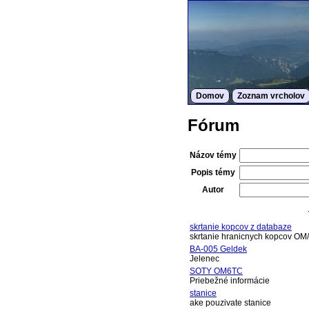
Domov
Zoznam vrcholov
Fórum
Názov témy
Popis témy
Autor
skrtanie kopcov z databaze
skrtanie hranicnych kopcov OM
BA-005 Geldek
Jelenec
SOTY OM6TC
Priebežné informácie
stanice
ake pouzivate stanice