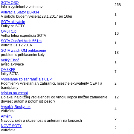
SOTA QSO
268
Info o vysielani z vrcholov
Aktivacia SIator BB-034
1
V sobotu budem vysielat 28.1.2017 po 16tej
SOTA aktivácie
1
Fotky zo SOTY
OM6TC/p
16
Veľká letná expedícia SOTA
SOTA Osečný Vrch 551m
1
Aktivita 31.12.2016
SOTA watch OM prihlasenie
13
problem s prihlasenim koty
Velký Choč
1
avízo aktivace
OM3KFF
7
fotky SOTA
Vysielanie zo zahraničia s CEPT
Podmienky vysielania v zahraničí, miestne ekvivalenty CEPT a
2
bandplany
Výstup na vrchol
Do akej najbližšej vzdialenosti od vrholu kopca možno zariadenie
12
doviesť autom a potom ísť pešo ?
Vysoká, Beskydek
4
Aktivácia
Antény
5
Návody, rady a skúsenosti s anténami na kopcoch
NOVÉ SOTY
2
Aktivácia