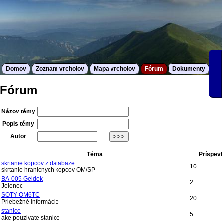
Domov
Zoznam vrcholov
Mapa vrcholov
Fórum
Dokumenty
S
Fórum
Názov témy
Popis témy
Autor
Téma
Príspev
skrtanie kopcov z databaze
10
skrtanie hranicnych kopcov OM/SP
BA-005 Geldek
2
Jelenec
SOTY OM6TC
20
Priebežné informácie
stanice
5
ake pouzivate stanice