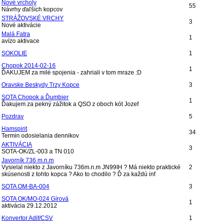
Nové vrcholy
55
Návrhy ďaľších kopcov
STRÁŽOVSKÉ VRCHY
3
Nové aktivácie
Malá Fatra
1
avízo aktivace
SOKOLIE
1
Chopok 2014-02-16
1
ĎAKUJEM za milé spojenia - zahriali v tom mraze :D
Oravske Beskydy Trzy Kopce
3
SOTA Chopok a Ďumbier
1
Ďakujem za pekný zážitok a QSO z oboch kót Jozef
Pozdrav
5
Hamspirit
34
Termin odosielania dennikov
AKTIVÁCIA
3
SOTA-OK/ZL-003 a TN 010
Javorník 736 m.n.m
Vysielal niekto z Javorníku 736m.n.m JN99IH ? Má niekto praktické
2
skúsenosti z tohto kopca ? Ako to chodilo ? Ď za každú inf
SOTA OM-BA-004
3
SOTA OK/MO-024 Gírová
1
aktivácia 29.12.2012
Konvertor Adif/CSV
1