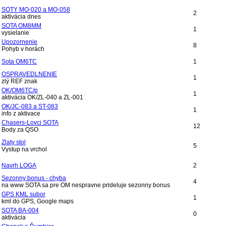
SOTY MO-020 a MO-058
2
aktivácia dnes
SOTA OM8MM
1
vysielanie
Upozornenie
8
Pohyb v horách
Sota OM6TC
1
OSPRAVEDLNENIE
1
zlý REF znak
OK/OM6TC/p
1
aktivácia OK/ZL-040 a ZL-001
OK/JC-083 a ST-083
1
info z aktivace
Chasers-Lovci SOTA
12
Body za QSO
Zlaty stol
5
Vystup na vrchol
Navrh LOGA
2
Sezonny bonus - chyba
4
na www SOTA sa pre OM nespravne prideluje sezonny bonus
GPS KML subor
1
kml do GPS, Google maps
SOTA BA-004
0
aktivácia