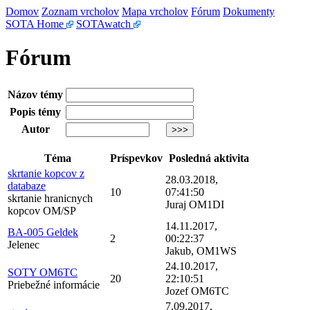
Domov
Zoznam vrcholov
Mapa vrcholov
Fórum
Dokumenty
SOTA Home
SOTAwatch
Fórum
Názov témy
Popis témy
Autor
Téma
Príspevkov
Posledná aktivita
skrtanie kopcov z
28.03.2018,
databaze
10
07:41:50
skrtanie hranicnych
Juraj OM1DI
kopcov OM/SP
14.11.2017,
BA-005 Geldek
2
00:22:37
Jelenec
Jakub, OM1WS
24.10.2017,
SOTY OM6TC
20
22:10:51
Priebežné informácie
Jozef OM6TC
7.09.2017,