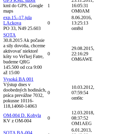
GPS KML subor
23.11.2011,
kml do GPS, Google
1
16:05:31
maps
OM0AM
exp.15.-17.jula
8.06.2016,
LAckova
0
13:25:13
PO 33, N49 25.603
om8sl
SOTA
30.8.2015 Ak počasie
a sily dovolia, chceme
29.08.2015,
aktivovať niektoré
0
22:16:29
kóty vo Veľkej Fatre,
OM6AWE
budeme QRG
145.500 od cca 9:00
až 15:00
Vysoká BA 001
Výstup dnes v
10.03.2012,
doobedných hodinách,
0
07:59:54
práca prevážne 7032,
om6tc
pokusne 10116-
118,14060-14063
12.03.2018,
OM-004 D. Kobyla
0
08:37:52
KV z OM-004
OM1AEG
6.01.2013,
SOTA BA-004