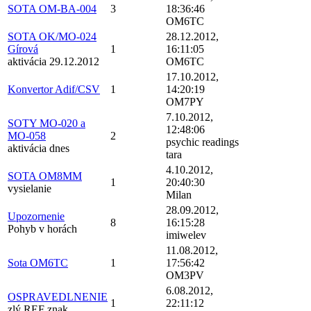
SOTA OM-BA-004
3
18:36:46
OM6TC
SOTA OK/MO-024
28.12.2012,
Gírová
1
16:11:05
aktivácia 29.12.2012
OM6TC
17.10.2012,
Konvertor Adif/CSV
1
14:20:19
OM7PY
7.10.2012,
SOTY MO-020 a
12:48:06
MO-058
2
psychic readings
aktivácia dnes
tara
4.10.2012,
SOTA OM8MM
1
20:40:30
vysielanie
Milan
28.09.2012,
Upozornenie
8
16:15:28
Pohyb v horách
imiwelev
11.08.2012,
Sota OM6TC
1
17:56:42
OM3PV
6.08.2012,
OSPRAVEDLNENIE
1
22:11:12
zlý REF znak