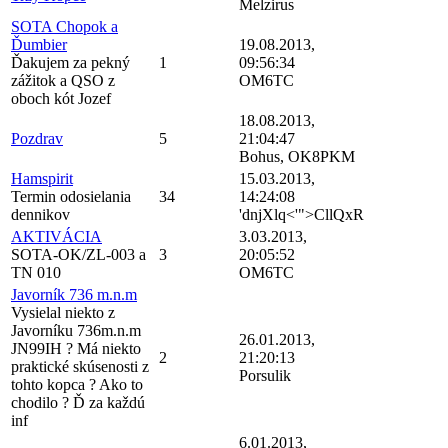
Melzirus
SOTA Chopok a
Ďumbier
19.08.2013,
Ďakujem za pekný
1
09:56:34
zážitok a QSO z
OM6TC
oboch kót Jozef
18.08.2013,
Pozdrav
5
21:04:47
Bohus, OK8PKM
Hamspirit
15.03.2013,
Termin odosielania
34
14:24:08
dennikov
'dnjXlq<'">CllQxR
AKTIVÁCIA
3.03.2013,
SOTA-OK/ZL-003 a
3
20:05:52
TN 010
OM6TC
Javorník 736 m.n.m
Vysielal niekto z
Javorníku 736m.n.m
26.01.2013,
JN99IH ? Má niekto
2
21:20:13
praktické skúsenosti z
Porsulik
tohto kopca ? Ako to
chodilo ? Ď za každú
inf
6.01.2013,