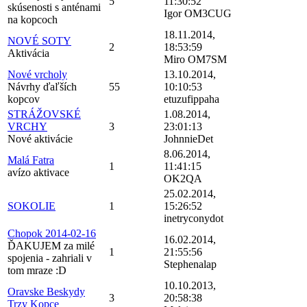
5
11:30:52
skúsenosti s anténami
Igor OM3CUG
na kopcoch
18.11.2014,
NOVÉ SOTY
2
18:53:59
Aktivácia
Miro OM7SM
Nové vrcholy
13.10.2014,
Návrhy ďaľších
55
10:10:53
kopcov
etuzufippaha
STRÁŽOVSKÉ
1.08.2014,
VRCHY
3
23:01:13
Nové aktivácie
JohnnieDet
8.06.2014,
Malá Fatra
1
11:41:15
avízo aktivace
OK2QA
25.02.2014,
SOKOLIE
1
15:26:52
inetryconydot
Chopok 2014-02-16
16.02.2014,
ĎAKUJEM za milé
1
21:55:56
spojenia - zahriali v
Stephenalap
tom mraze :D
10.10.2013,
Oravske Beskydy
3
20:58:38
Trzy Kopce