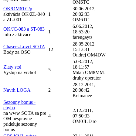
OM6TC
OK/OM6TC/p
30.06.2012,
aktivácia OK/ZL-040
1
20:02:33
a ZL-001
OM6TC
6.06.2012,
OK/JC-083 a ST-083
1
18:53:20
info z aktivace
farengayts
28.05.2012,
Chasers-Lovci SOTA
12
15:13:31
Body za QSO
Ondrej OM4DW
5.03.2012,
Zlaty stol
18:11:57
5
Vystup na vrchol
Milan OM8MM-
druhy operator
28.12.2011,
Navrh LOGA
2
20:08:42
Ketmanee
Sezonny bonus -
chyba
2.12.2011,
na www SOTA sa pre
4
07:50:33
OM nespravne
OM0JL Jaro
prideluje sezonny
bonus