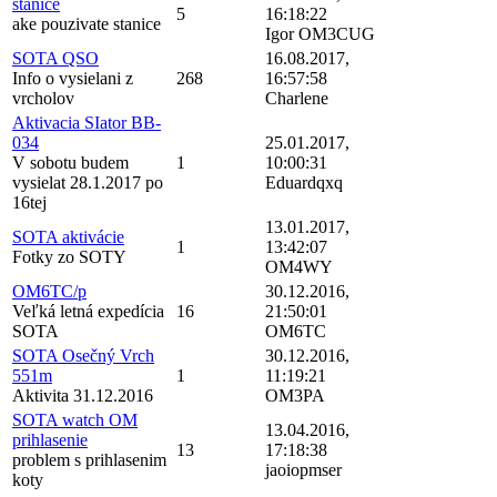
stanice
5
16:18:22
ake pouzivate stanice
Igor OM3CUG
SOTA QSO
16.08.2017,
Info o vysielani z
268
16:57:58
vrcholov
Charlene
Aktivacia SIator BB-
034
25.01.2017,
V sobotu budem
1
10:00:31
vysielat 28.1.2017 po
Eduardqxq
16tej
13.01.2017,
SOTA aktivácie
1
13:42:07
Fotky zo SOTY
OM4WY
OM6TC/p
30.12.2016,
Veľká letná expedícia
16
21:50:01
SOTA
OM6TC
SOTA Osečný Vrch
30.12.2016,
551m
1
11:19:21
Aktivita 31.12.2016
OM3PA
SOTA watch OM
13.04.2016,
prihlasenie
13
17:18:38
problem s prihlasenim
jaoiopmser
koty