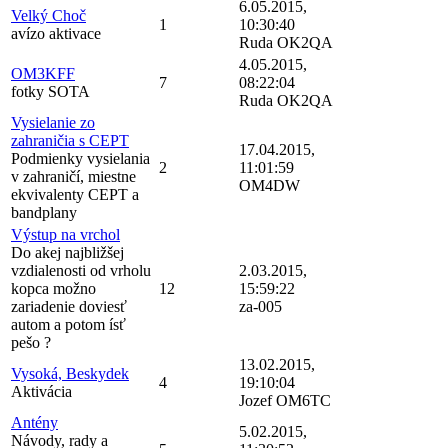
6.05.2015,
Velký Choč
1
10:30:40
avízo aktivace
Ruda OK2QA
4.05.2015,
OM3KFF
7
08:22:04
fotky SOTA
Ruda OK2QA
Vysielanie zo
zahraničia s CEPT
17.04.2015,
Podmienky vysielania
2
11:01:59
v zahraničí, miestne
OM4DW
ekvivalenty CEPT a
bandplany
Výstup na vrchol
Do akej najbližšej
vzdialenosti od vrholu
2.03.2015,
kopca možno
12
15:59:22
zariadenie doviesť
za-005
autom a potom ísť
pešo ?
13.02.2015,
Vysoká, Beskydek
4
19:10:04
Aktivácia
Jozef OM6TC
Antény
5.02.2015,
Návody, rady a