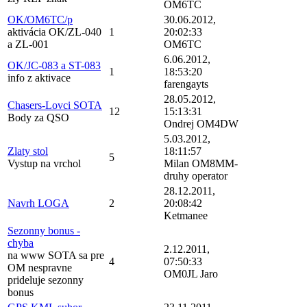
OM6TC
OK/OM6TC/p
30.06.2012,
aktivácia OK/ZL-040
1
20:02:33
a ZL-001
OM6TC
6.06.2012,
OK/JC-083 a ST-083
1
18:53:20
info z aktivace
farengayts
28.05.2012,
Chasers-Lovci SOTA
12
15:13:31
Body za QSO
Ondrej OM4DW
5.03.2012,
Zlaty stol
18:11:57
5
Vystup na vrchol
Milan OM8MM-
druhy operator
28.12.2011,
Navrh LOGA
2
20:08:42
Ketmanee
Sezonny bonus -
chyba
2.12.2011,
na www SOTA sa pre
4
07:50:33
OM nespravne
OM0JL Jaro
prideluje sezonny
bonus