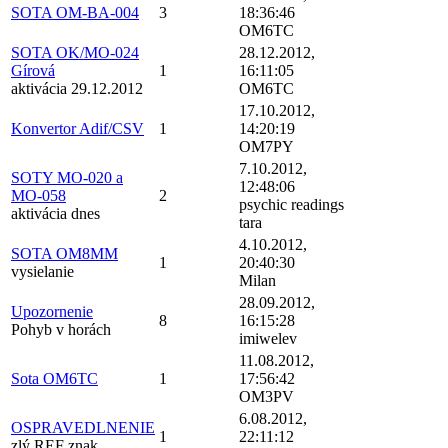
SOTA OM-BA-004
3
18:36:46
OM6TC
SOTA OK/MO-024
28.12.2012,
Gírová
1
16:11:05
aktivácia 29.12.2012
OM6TC
17.10.2012,
Konvertor Adif/CSV
1
14:20:19
OM7PY
7.10.2012,
SOTY MO-020 a
12:48:06
MO-058
2
psychic readings
aktivácia dnes
tara
4.10.2012,
SOTA OM8MM
1
20:40:30
vysielanie
Milan
28.09.2012,
Upozornenie
8
16:15:28
Pohyb v horách
imiwelev
11.08.2012,
Sota OM6TC
1
17:56:42
OM3PV
6.08.2012,
OSPRAVEDLNENIE
1
22:11:12
zlý REF znak