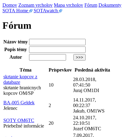
Domov
Zoznam vrcholov
Mapa vrcholov
Fórum
Dokumenty
SOTA Home
SOTAwatch
Fórum
Názov témy
Popis témy
Autor
Téma
Príspevkov
Posledná aktivita
skrtanie kopcov z
28.03.2018,
databaze
10
07:41:50
skrtanie hranicnych
Juraj OM1DI
kopcov OM/SP
14.11.2017,
BA-005 Geldek
2
00:22:37
Jelenec
Jakub, OM1WS
24.10.2017,
SOTY OM6TC
20
22:10:51
Priebežné informácie
Jozef OM6TC
7.09.2017,