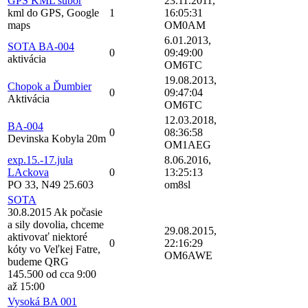
GPS KML subor
23.11.2011,
kml do GPS, Google
1
16:05:31
maps
OM0AM
6.01.2013,
SOTA BA-004
0
09:49:00
aktivácia
OM6TC
19.08.2013,
Chopok a Ďumbier
0
09:47:04
Aktivácia
OM6TC
12.03.2018,
BA-004
0
08:36:58
Devinska Kobyla 20m
OM1AEG
exp.15.-17.jula
8.06.2016,
LAckova
0
13:25:13
PO 33, N49 25.603
om8sl
SOTA
30.8.2015 Ak počasie
a sily dovolia, chceme
29.08.2015,
aktivovať niektoré
0
22:16:29
kóty vo Veľkej Fatre,
OM6AWE
budeme QRG
145.500 od cca 9:00
až 15:00
Vysoká BA 001