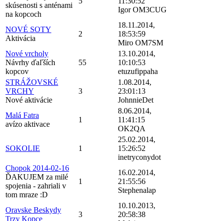
5
11:30:52
skúsenosti s anténami
Igor OM3CUG
na kopcoch
18.11.2014,
NOVÉ SOTY
2
18:53:59
Aktivácia
Miro OM7SM
Nové vrcholy
13.10.2014,
Návrhy ďaľších
55
10:10:53
kopcov
etuzufippaha
STRÁŽOVSKÉ
1.08.2014,
VRCHY
3
23:01:13
Nové aktivácie
JohnnieDet
8.06.2014,
Malá Fatra
1
11:41:15
avízo aktivace
OK2QA
25.02.2014,
SOKOLIE
1
15:26:52
inetryconydot
Chopok 2014-02-16
16.02.2014,
ĎAKUJEM za milé
1
21:55:56
spojenia - zahriali v
Stephenalap
tom mraze :D
10.10.2013,
Oravske Beskydy
3
20:58:38
Trzy Kopce