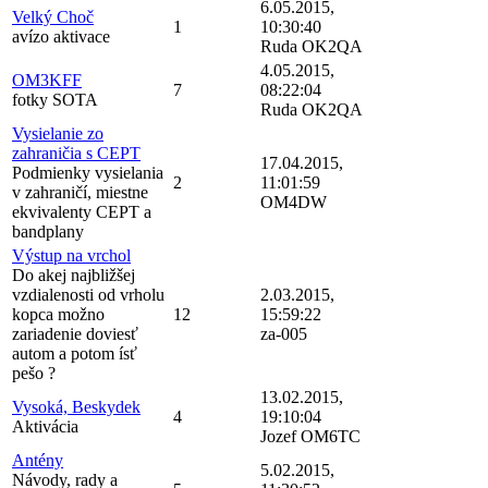
6.05.2015,
Velký Choč
1
10:30:40
avízo aktivace
Ruda OK2QA
4.05.2015,
OM3KFF
7
08:22:04
fotky SOTA
Ruda OK2QA
Vysielanie zo
zahraničia s CEPT
17.04.2015,
Podmienky vysielania
2
11:01:59
v zahraničí, miestne
OM4DW
ekvivalenty CEPT a
bandplany
Výstup na vrchol
Do akej najbližšej
vzdialenosti od vrholu
2.03.2015,
kopca možno
12
15:59:22
zariadenie doviesť
za-005
autom a potom ísť
pešo ?
13.02.2015,
Vysoká, Beskydek
4
19:10:04
Aktivácia
Jozef OM6TC
Antény
5.02.2015,
Návody, rady a