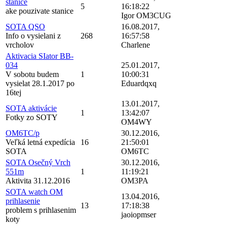
stanice
5
16:18:22
ake pouzivate stanice
Igor OM3CUG
SOTA QSO
16.08.2017,
Info o vysielani z
268
16:57:58
vrcholov
Charlene
Aktivacia SIator BB-
034
25.01.2017,
V sobotu budem
1
10:00:31
vysielat 28.1.2017 po
Eduardqxq
16tej
13.01.2017,
SOTA aktivácie
1
13:42:07
Fotky zo SOTY
OM4WY
OM6TC/p
30.12.2016,
Veľká letná expedícia
16
21:50:01
SOTA
OM6TC
SOTA Osečný Vrch
30.12.2016,
551m
1
11:19:21
Aktivita 31.12.2016
OM3PA
SOTA watch OM
13.04.2016,
prihlasenie
13
17:18:38
problem s prihlasenim
jaoiopmser
koty