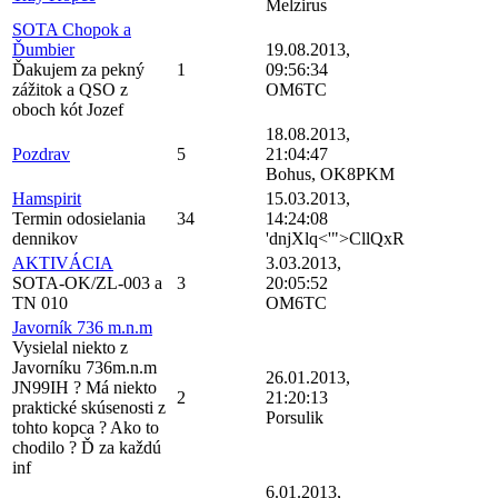
Melzirus
SOTA Chopok a
Ďumbier
19.08.2013,
Ďakujem za pekný
1
09:56:34
zážitok a QSO z
OM6TC
oboch kót Jozef
18.08.2013,
Pozdrav
5
21:04:47
Bohus, OK8PKM
Hamspirit
15.03.2013,
Termin odosielania
34
14:24:08
dennikov
'dnjXlq<'">CllQxR
AKTIVÁCIA
3.03.2013,
SOTA-OK/ZL-003 a
3
20:05:52
TN 010
OM6TC
Javorník 736 m.n.m
Vysielal niekto z
Javorníku 736m.n.m
26.01.2013,
JN99IH ? Má niekto
2
21:20:13
praktické skúsenosti z
Porsulik
tohto kopca ? Ako to
chodilo ? Ď za každú
inf
6.01.2013,