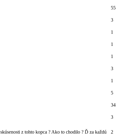
55
3
1
1
1
3
1
5
34
3
skúsenosti z tohto kopca ? Ako to chodilo ? Ď za každú
2