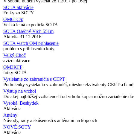
V sobotu budem vysielat 28.1.2017 po 16tej
SOTA aktivácie
Fotky zo SOTY
OM6TC/p
Veľká letná expedícia SOTA
SOTA Osečný Vrch 551m
Aktivita 31.12.2016
SOTA watch OM prihlasenie
problem s prihlasenim koty
Velký Choč
avízo aktivace
OM3KFF
fotky SOTA
Vysielanie zo zahraničia s CEPT
Podmienky vysielania v zahraničí, miestne ekvivalenty CEPT a band
Výstup na vrchol
Do akej najbližšej vzdialenosti od vrholu kopca možno zariadenie do
Vysoká, Beskydek
Aktivácia
Antény
Návody, rady a skúsenosti s anténami na kopcoch
NOVÉ SOTY
Aktivácia