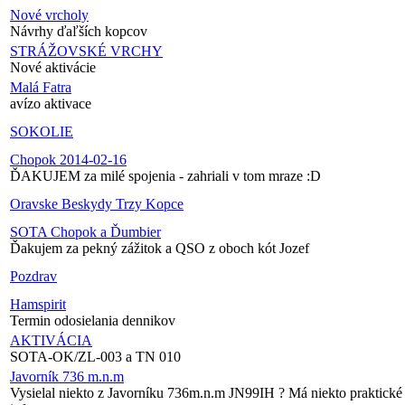
Nové vrcholy
Návrhy ďaľších kopcov
STRÁŽOVSKÉ VRCHY
Nové aktivácie
Malá Fatra
avízo aktivace
SOKOLIE
Chopok 2014-02-16
ĎAKUJEM za milé spojenia - zahriali v tom mraze :D
Oravske Beskydy Trzy Kopce
SOTA Chopok a Ďumbier
Ďakujem za pekný zážitok a QSO z oboch kót Jozef
Pozdrav
Hamspirit
Termin odosielania dennikov
AKTIVÁCIA
SOTA-OK/ZL-003 a TN 010
Javorník 736 m.n.m
Vysielal niekto z Javorníku 736m.n.m JN99IH ? Má niekto praktické 