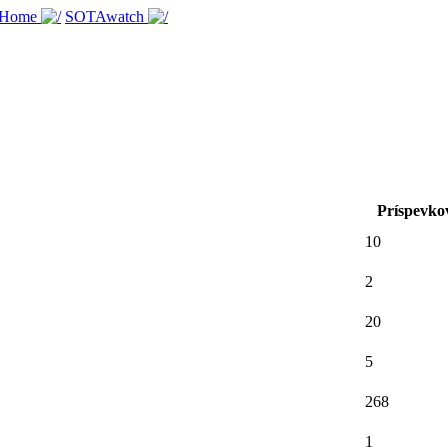
 Home
SOTAwatch
Príspevko
10
2
20
5
268
1