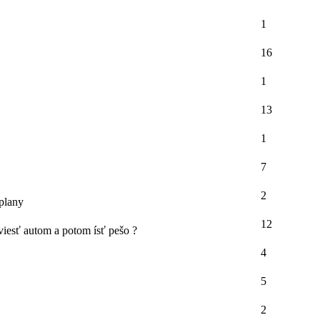
1
16
1
13
1
7
2
plany
12
viesť autom a potom ísť pešo ?
4
5
2