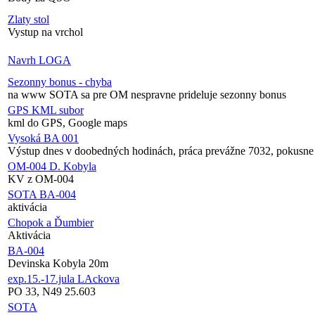
Zlaty stol
Vystup na vrchol
Navrh LOGA
Sezonny bonus - chyba
na www SOTA sa pre OM nespravne prideluje sezonny bonus
GPS KML subor
kml do GPS, Google maps
Vysoká BA 001
Výstup dnes v doobedných hodinách, práca prevážne 7032, pokusn
OM-004 D. Kobyla
KV z OM-004
SOTA BA-004
aktivácia
Chopok a Ďumbier
Aktivácia
BA-004
Devinska Kobyla 20m
exp.15.-17.jula LAckova
PO 33, N49 25.603
SOTA