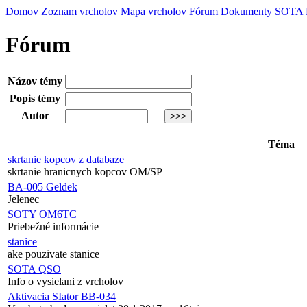
Domov
Zoznam vrcholov
Mapa vrcholov
Fórum
Dokumenty
SOTA
Fórum
Názov témy
Popis témy
Autor
Téma
skrtanie kopcov z databaze
skrtanie hranicnych kopcov OM/SP
BA-005 Geldek
Jelenec
SOTY OM6TC
Priebežné informácie
stanice
ake pouzivate stanice
SOTA QSO
Info o vysielani z vrcholov
Aktivacia SIator BB-034