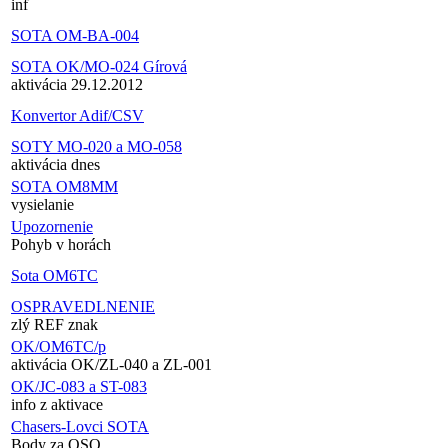
inf
SOTA OM-BA-004
SOTA OK/MO-024 Gírová
aktivácia 29.12.2012
Konvertor Adif/CSV
SOTY MO-020 a MO-058
aktivácia dnes
SOTA OM8MM
vysielanie
Upozornenie
Pohyb v horách
Sota OM6TC
OSPRAVEDLNENIE
zlý REF znak
OK/OM6TC/p
aktivácia OK/ZL-040 a ZL-001
OK/JC-083 a ST-083
info z aktivace
Chasers-Lovci SOTA
Body za QSO