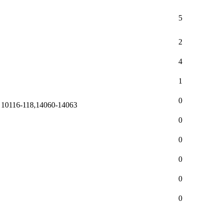
5
2
4
1
0
e 10116-118,14060-14063
0
0
0
0
0