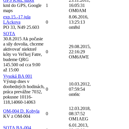
GPS KML subor
23.11.2011,
kml do GPS, Google
1
16:05:31
maps
OM0AM
exp.15.-17.jula
8.06.2016,
LAckova
0
13:25:13
PO 33, N49 25.603
om8sl
SOTA
30.8.2015 Ak počasie
a sily dovolia, chceme
29.08.2015,
aktivovať niektoré
0
22:16:29
kóty vo Veľkej Fatre,
OM6AWE
budeme QRG
145.500 od cca 9:00
až 15:00
Vysoká BA 001
Výstup dnes v
10.03.2012,
doobedných hodinách,
0
07:59:54
práca prevážne 7032,
om6tc
pokusne 10116-
118,14060-14063
12.03.2018,
OM-004 D. Kobyla
0
08:37:52
KV z OM-004
OM1AEG
6.01.2013,
SOTA BA-004