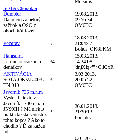
Melzirus
SOTA Chopok a
Ďumbier
19.08.2013,
Ďakujem za pekný
1
09:56:34
zážitok a QSO z
OM6TC
oboch kót Jozef
18.08.2013,
Pozdrav
5
21:04:47
Bohus, OK8PKM
Hamspirit
15.03.2013,
Termin odosielania
34
14:24:08
dennikov
'dnjXlq<'">CllQxR
AKTIVÁCIA
3.03.2013,
SOTA-OK/ZL-003 a
3
20:05:52
TN 010
OM6TC
Javorník 736 m.n.m
Vysielal niekto z
Javorníku 736m.n.m
26.01.2013,
JN99IH ? Má niekto
2
21:20:13
praktické skúsenosti z
Porsulik
tohto kopca ? Ako to
chodilo ? Ď za každú
inf
6.01.2013,