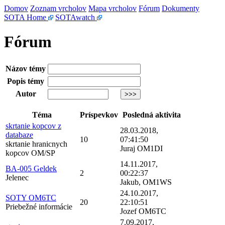
Domov
Zoznam vrcholov
Mapa vrcholov
Fórum
Dokumenty
SOTA Home
SOTAwatch
Fórum
Názov témy
Popis témy
Autor
Téma
Príspevkov
Posledná aktivita
skrtanie kopcov z
28.03.2018,
databaze
10
07:41:50
skrtanie hranicnych
Juraj OM1DI
kopcov OM/SP
14.11.2017,
BA-005 Geldek
2
00:22:37
Jelenec
Jakub, OM1WS
24.10.2017,
SOTY OM6TC
20
22:10:51
Priebežné informácie
Jozef OM6TC
7.09.2017,