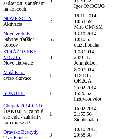
5
11:30:52
skúsenosti s anténami
Igor OM3CUG
na kopcoch
18.11.2014,
NOVÉ SOTY
2
18:53:59
Aktivácia
Miro OM7SM
Nové vrcholy
13.10.2014,
Návrhy ďaľších
55
10:10:53
kopcov
etuzufippaha
STRÁŽOVSKÉ
1.08.2014,
VRCHY
3
23:01:13
Nové aktivácie
JohnnieDet
8.06.2014,
Malá Fatra
1
11:41:15
avízo aktivace
OK2QA
25.02.2014,
SOKOLIE
1
15:26:52
inetryconydot
Chopok 2014-02-16
16.02.2014,
ĎAKUJEM za milé
1
21:55:56
spojenia - zahriali v
Stephenalap
tom mraze :D
10.10.2013,
Oravske Beskydy
3
20:58:38
Trzy Kopce