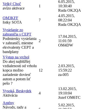
6.05.2015,
Velký Choč
1
10:30:40
avízo aktivace
Ruda OK2QA
4.05.2015,
OM3KFF
7
08:22:04
fotky SOTA
Ruda OK2QA
Vysielanie zo
zahraničia s CEPT
17.04.2015,
Podmienky vysielania
2
11:01:59
v zahraničí, miestne
OM4DW
ekvivalenty CEPT a
bandplany
Výstup na vrchol
Do akej najbližšej
vzdialenosti od vrholu
2.03.2015,
kopca možno
12
15:59:22
zariadenie doviesť
za-005
autom a potom ísť
pešo ?
13.02.2015,
Vysoká, Beskydek
4
19:10:04
Aktivácia
Jozef OM6TC
Antény
5.02.2015,
Návody, rady a