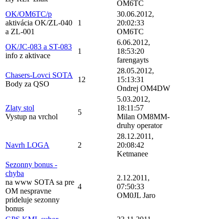
OM6TC
OK/OM6TC/p
30.06.2012,
aktivácia OK/ZL-040
1
20:02:33
a ZL-001
OM6TC
6.06.2012,
OK/JC-083 a ST-083
1
18:53:20
info z aktivace
farengayts
28.05.2012,
Chasers-Lovci SOTA
12
15:13:31
Body za QSO
Ondrej OM4DW
5.03.2012,
Zlaty stol
18:11:57
5
Vystup na vrchol
Milan OM8MM-
druhy operator
28.12.2011,
Navrh LOGA
2
20:08:42
Ketmanee
Sezonny bonus -
chyba
2.12.2011,
na www SOTA sa pre
4
07:50:33
OM nespravne
OM0JL Jaro
prideluje sezonny
bonus