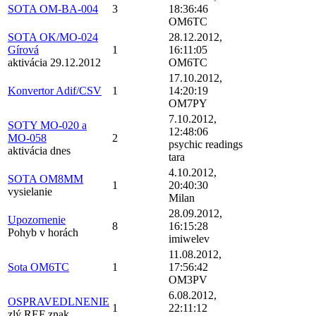
SOTA OM-BA-004
3
18:36:46
OM6TC
SOTA OK/MO-024
28.12.2012,
Gírová
1
16:11:05
aktivácia 29.12.2012
OM6TC
17.10.2012,
Konvertor Adif/CSV
1
14:20:19
OM7PY
7.10.2012,
SOTY MO-020 a
12:48:06
MO-058
2
psychic readings
aktivácia dnes
tara
4.10.2012,
SOTA OM8MM
1
20:40:30
vysielanie
Milan
28.09.2012,
Upozornenie
8
16:15:28
Pohyb v horách
imiwelev
11.08.2012,
Sota OM6TC
1
17:56:42
OM3PV
6.08.2012,
OSPRAVEDLNENIE
1
22:11:12
zlý REF znak