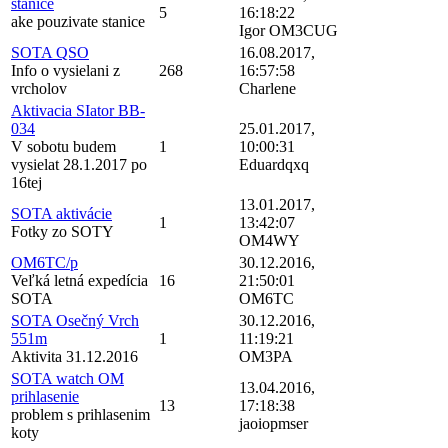
stanice
5
16:18:22
ake pouzivate stanice
Igor OM3CUG
SOTA QSO
16.08.2017,
Info o vysielani z
268
16:57:58
vrcholov
Charlene
Aktivacia SIator BB-
034
25.01.2017,
V sobotu budem
1
10:00:31
vysielat 28.1.2017 po
Eduardqxq
16tej
13.01.2017,
SOTA aktivácie
1
13:42:07
Fotky zo SOTY
OM4WY
OM6TC/p
30.12.2016,
Veľká letná expedícia
16
21:50:01
SOTA
OM6TC
SOTA Osečný Vrch
30.12.2016,
551m
1
11:19:21
Aktivita 31.12.2016
OM3PA
SOTA watch OM
13.04.2016,
prihlasenie
13
17:18:38
problem s prihlasenim
jaoiopmser
koty