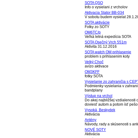
SOTA QSO
Info o vysielani z vrcholov
Aktivacia SIator BB-034
V sobotu budem vysielat 28.1.2
SOTA aktivácie
Fotky zo SOTY
OM6TC/p
Veľká letná expedícia SOTA
SOTA Osečný Vrch 551m
Aktivita 31.12.2016
SOTA watch OM prihlasenie
problem s prihlasenim koty
Velký Choč
avízo aktivace
OM3KFF
fotky SOTA
Vysielanie zo zahraničia s CEP
Podmienky vysielania v zahrani
bandplany
Výstup na vrchol
Do akej najbližšej vzdialenosti
doviesť autom a potom ísť pešo
Vysoká, Beskydek
Aktivácia
Antény
Návody, rady a skúsenosti s an
NOVÉ SOTY
Aktivácia