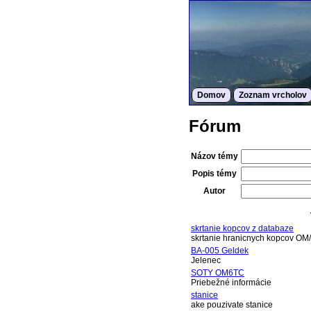
Domov
Zoznam vrcholov
Fórum
Názov témy
Popis témy
Autor
skrtanie kopcov z databaze
skrtanie hranicnych kopcov OM
BA-005 Geldek
Jelenec
SOTY OM6TC
Priebežné informácie
stanice
ake pouzivate stanice