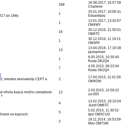
16.08.2017, 16:57:58
268
Charlene
25.01.2017, 10:00:31
1
017 po 16tej
Eduardqxq
13.01.2017, 13:42:07
1
OM4WY
30.12.2016, 21:50:01
16
OM6TC
30.12.2016, 11:19:21
1
OM3PA
13.04.2016, 17:18:38
13
jaoiopmser
6.05.2015, 10:30:40
1
Ruda OK2QA
4.05.2015, 08:22:04
7
Ruda OK2QA
T
17.04.2015, 11:01:59
čí, miestne ekvivalenty CEPT a
2
OM4DW
2.03.2015, 15:59:22
 od vrholu kopca možno zariadenie
12
za-005
 ?
13.02.2015, 19:10:04
4
Jozef OM6TC
5.02.2015, 11:30:52
5
ténami na kopcoch
Igor OM3CUG
18.11.2014, 18:53:59
2
Miro OM7SM