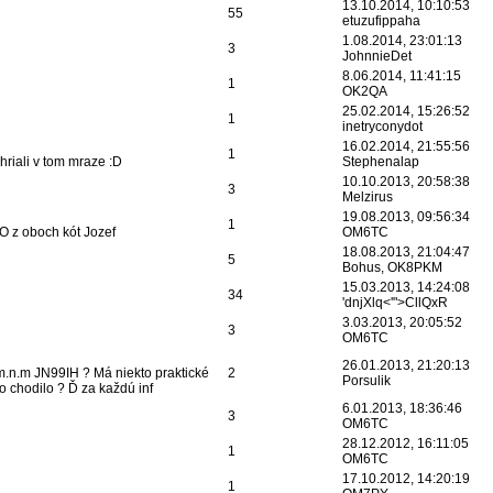
13.10.2014, 10:10:53
55
etuzufippaha
1.08.2014, 23:01:13
3
JohnnieDet
8.06.2014, 11:41:15
1
OK2QA
25.02.2014, 15:26:52
1
inetryconydot
16.02.2014, 21:55:56
1
riali v tom mraze :D
Stephenalap
10.10.2013, 20:58:38
3
Melzirus
19.08.2013, 09:56:34
1
O z oboch kót Jozef
OM6TC
18.08.2013, 21:04:47
5
Bohus, OK8PKM
15.03.2013, 14:24:08
34
'dnjXlq<'">CllQxR
3.03.2013, 20:05:52
3
OM6TC
26.01.2013, 21:20:13
6m.n.m JN99IH ? Má niekto praktické
2
Porsulik
o chodilo ? Ď za každú inf
6.01.2013, 18:36:46
3
OM6TC
28.12.2012, 16:11:05
1
OM6TC
17.10.2012, 14:20:19
1