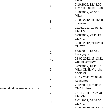
OM7PY
7.10.2012, 12:48:06
2
psychic readings tara
4.10.2012, 20:40:30
1
Milan
28.09.2012, 16:15:28
8
imiwelev
11.08.2012, 17:56:42
1
OM3PV
6.08.2012, 22:11:12
1
OM6TC
30.06.2012, 20:02:33
1
OM6TC
6.06.2012, 18:53:20
1
farengayts
28.05.2012, 15:13:31
12
Ondrej OM4DW
5.03.2012, 18:11:57
5
Milan OM8MM-druhy
operator
28.12.2011, 20:08:42
2
Ketmanee
2.12.2011, 07:50:33
4
vne prideluje sezonny bonus
OM0JL Jaro
23.11.2011, 16:05:31
1
OM0AM
6.01.2013, 09:49:00
0
OM6TC