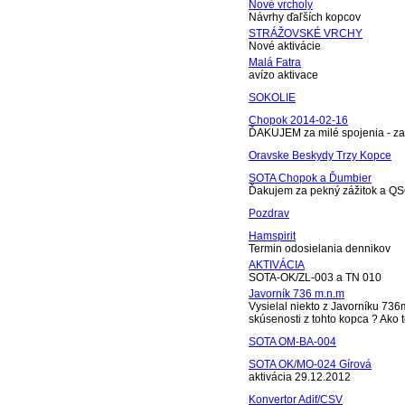
Nové vrcholy
Návrhy ďaľších kopcov
STRÁŽOVSKÉ VRCHY
Nové aktivácie
Malá Fatra
avízo aktivace
SOKOLIE
Chopok 2014-02-16
ĎAKUJEM za milé spojenia - zah
Oravske Beskydy Trzy Kopce
SOTA Chopok a Ďumbier
Ďakujem za pekný zážitok a QS
Pozdrav
Hamspirit
Termin odosielania dennikov
AKTIVÁCIA
SOTA-OK/ZL-003 a TN 010
Javorník 736 m.n.m
Vysielal niekto z Javorníku 73
skúsenosti z tohto kopca ? Ako t
SOTA OM-BA-004
SOTA OK/MO-024 Gírová
aktivácia 29.12.2012
Konvertor Adif/CSV