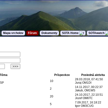
Mapa vrcholov
Fórum
Dokumenty
SOTA Home
SOTAwatch
Téma
Príspevkov
Posledná aktivita
28.03.2018, 07:41:50
10
/SP
Juraj OM1DI
14.11.2017, 00:22:37
2
Jakub, OM1WS
24.10.2017, 22:10:51
20
Jozef OM6TC
7.09.2017, 16:18:22
5
Igor OM3CUG