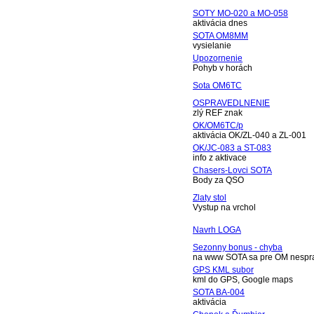
SOTY MO-020 a MO-058
aktivácia dnes
SOTA OM8MM
vysielanie
Upozornenie
Pohyb v horách
Sota OM6TC
OSPRAVEDLNENIE
zlý REF znak
OK/OM6TC/p
aktivácia OK/ZL-040 a ZL-001
OK/JC-083 a ST-083
info z aktivace
Chasers-Lovci SOTA
Body za QSO
Zlaty stol
Vystup na vrchol
Navrh LOGA
Sezonny bonus - chyba
na www SOTA sa pre OM nespra
GPS KML subor
kml do GPS, Google maps
SOTA BA-004
aktivácia