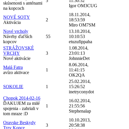
5
11:30:52
skúsenosti s anténami
Igor OM3CUG
na kopcoch
18.11.2014,
NOVÉ SOTY
2
18:53:59
Aktivácia
Miro OM7SM
Nové vrcholy
13.10.2014,
Návrhy ďaľších
55
10:10:53
kopcov
etuzufippaha
STRÁŽOVSKÉ
1.08.2014,
VRCHY
3
23:01:13
Nové aktivácie
JohnnieDet
8.06.2014,
Malá Fatra
1
11:41:15
avízo aktivace
OK2QA
25.02.2014,
SOKOLIE
1
15:26:52
inetryconydot
Chopok 2014-02-16
16.02.2014,
ĎAKUJEM za milé
1
21:55:56
spojenia - zahriali v
Stephenalap
tom mraze :D
10.10.2013,
Oravske Beskydy
3
20:58:38
Trzy Kopce