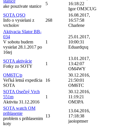
stanice
5
16:18:22
ake pouzivate stanice
Igor OM3CUG
SOTA QSO
16.08.2017,
Info o vysielani z
268
16:57:58
vrcholov
Charlene
Aktivacia SIator BB-
034
25.01.2017,
V sobotu budem
1
10:00:31
vysielat 28.1.2017 po
Eduardqxq
16tej
13.01.2017,
SOTA aktivácie
1
13:42:07
Fotky zo SOTY
OM4WY
OM6TC/p
30.12.2016,
Veľká letná expedícia
16
21:50:01
SOTA
OM6TC
SOTA Osečný Vrch
30.12.2016,
551m
1
11:19:21
Aktivita 31.12.2016
OM3PA
SOTA watch OM
13.04.2016,
prihlasenie
13
17:18:38
problem s prihlasenim
jaoiopmser
koty