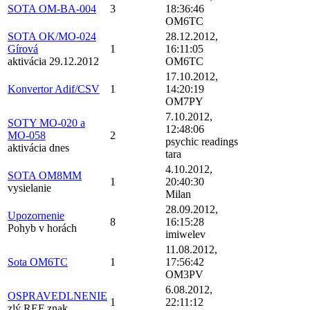
SOTA OM-BA-004
3
18:36:46
OM6TC
SOTA OK/MO-024
28.12.2012,
Gírová
1
16:11:05
aktivácia 29.12.2012
OM6TC
17.10.2012,
Konvertor Adif/CSV
1
14:20:19
OM7PY
7.10.2012,
SOTY MO-020 a
12:48:06
MO-058
2
psychic readings
aktivácia dnes
tara
4.10.2012,
SOTA OM8MM
1
20:40:30
vysielanie
Milan
28.09.2012,
Upozornenie
8
16:15:28
Pohyb v horách
imiwelev
11.08.2012,
Sota OM6TC
1
17:56:42
OM3PV
6.08.2012,
OSPRAVEDLNENIE
1
22:11:12
zlý REF znak