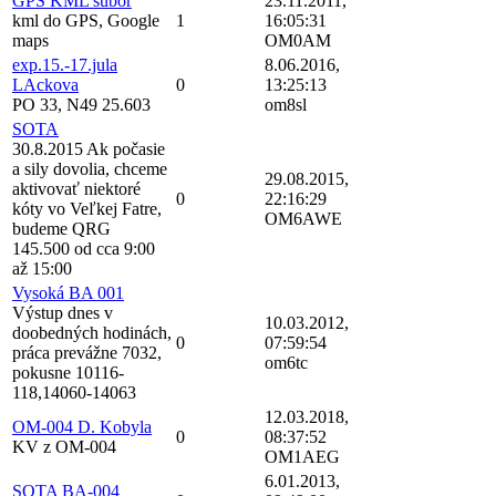
GPS KML subor
23.11.2011,
kml do GPS, Google
1
16:05:31
maps
OM0AM
exp.15.-17.jula
8.06.2016,
LAckova
0
13:25:13
PO 33, N49 25.603
om8sl
SOTA
30.8.2015 Ak počasie
a sily dovolia, chceme
29.08.2015,
aktivovať niektoré
0
22:16:29
kóty vo Veľkej Fatre,
OM6AWE
budeme QRG
145.500 od cca 9:00
až 15:00
Vysoká BA 001
Výstup dnes v
10.03.2012,
doobedných hodinách,
0
07:59:54
práca prevážne 7032,
om6tc
pokusne 10116-
118,14060-14063
12.03.2018,
OM-004 D. Kobyla
0
08:37:52
KV z OM-004
OM1AEG
6.01.2013,
SOTA BA-004