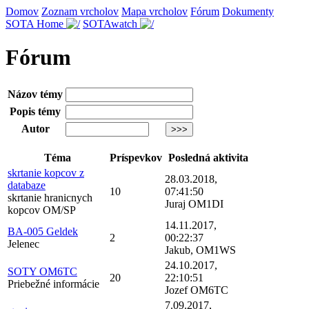
Domov
Zoznam vrcholov
Mapa vrcholov
Fórum
Dokumenty
SOTA Home
SOTAwatch
Fórum
Názov témy
Popis témy
Autor
Téma
Príspevkov
Posledná aktivita
skrtanie kopcov z
28.03.2018,
databaze
10
07:41:50
skrtanie hranicnych
Juraj OM1DI
kopcov OM/SP
14.11.2017,
BA-005 Geldek
2
00:22:37
Jelenec
Jakub, OM1WS
24.10.2017,
SOTY OM6TC
20
22:10:51
Priebežné informácie
Jozef OM6TC
7.09.2017,