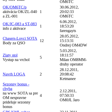
OM6TC
OK/OM6TC/p
30.06.2012,
aktivácia OK/ZL-040
1
20:02:33
a ZL-001
OM6TC
6.06.2012,
OK/JC-083 a ST-083
1
18:53:20
info z aktivace
farengayts
28.05.2012,
Chasers-Lovci SOTA
12
15:13:31
Body za QSO
Ondrej OM4DW
5.03.2012,
Zlaty stol
18:11:57
5
Vystup na vrchol
Milan OM8MM-
druhy operator
28.12.2011,
Navrh LOGA
2
20:08:42
Ketmanee
Sezonny bonus -
chyba
2.12.2011,
na www SOTA sa pre
4
07:50:33
OM nespravne
OM0JL Jaro
prideluje sezonny
bonus