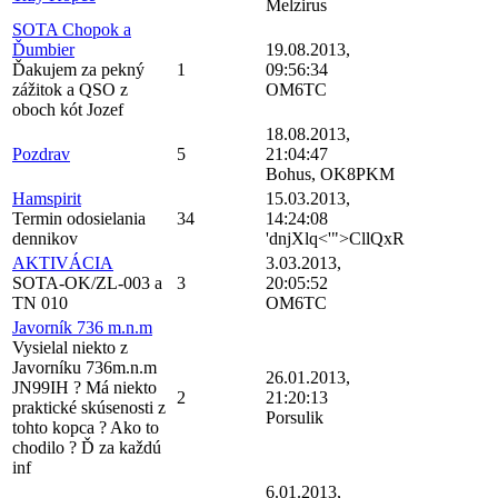
Melzirus
SOTA Chopok a
Ďumbier
19.08.2013,
Ďakujem za pekný
1
09:56:34
zážitok a QSO z
OM6TC
oboch kót Jozef
18.08.2013,
Pozdrav
5
21:04:47
Bohus, OK8PKM
Hamspirit
15.03.2013,
Termin odosielania
34
14:24:08
dennikov
'dnjXlq<'">CllQxR
AKTIVÁCIA
3.03.2013,
SOTA-OK/ZL-003 a
3
20:05:52
TN 010
OM6TC
Javorník 736 m.n.m
Vysielal niekto z
Javorníku 736m.n.m
26.01.2013,
JN99IH ? Má niekto
2
21:20:13
praktické skúsenosti z
Porsulik
tohto kopca ? Ako to
chodilo ? Ď za každú
inf
6.01.2013,