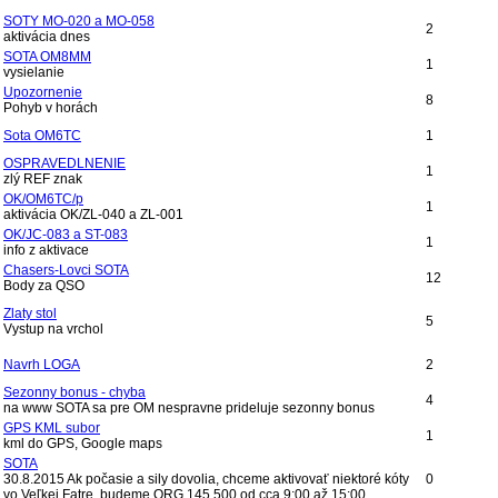
SOTY MO-020 a MO-058
2
aktivácia dnes
SOTA OM8MM
1
vysielanie
Upozornenie
8
Pohyb v horách
Sota OM6TC
1
OSPRAVEDLNENIE
1
zlý REF znak
OK/OM6TC/p
1
aktivácia OK/ZL-040 a ZL-001
OK/JC-083 a ST-083
1
info z aktivace
Chasers-Lovci SOTA
12
Body za QSO
Zlaty stol
5
Vystup na vrchol
Navrh LOGA
2
Sezonny bonus - chyba
4
na www SOTA sa pre OM nespravne prideluje sezonny bonus
GPS KML subor
1
kml do GPS, Google maps
SOTA
30.8.2015 Ak počasie a sily dovolia, chceme aktivovať niektoré kóty
0
vo Veľkej Fatre, budeme QRG 145.500 od cca 9:00 až 15:00