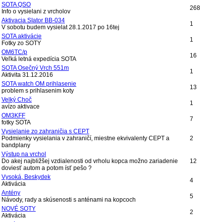
SOTA QSO
268
Info o vysielani z vrcholov
Aktivacia SIator BB-034
1
V sobotu budem vysielat 28.1.2017 po 16tej
SOTA aktivácie
1
Fotky zo SOTY
OM6TC/p
16
Veľká letná expedícia SOTA
SOTA Osečný Vrch 551m
1
Aktivita 31.12.2016
SOTA watch OM prihlasenie
13
problem s prihlasenim koty
Velký Choč
1
avízo aktivace
OM3KFF
7
fotky SOTA
Vysielanie zo zahraničia s CEPT
Podmienky vysielania v zahraničí, miestne ekvivalenty CEPT a
2
bandplany
Výstup na vrchol
Do akej najbližšej vzdialenosti od vrholu kopca možno zariadenie
12
doviesť autom a potom ísť pešo ?
Vysoká, Beskydek
4
Aktivácia
Antény
5
Návody, rady a skúsenosti s anténami na kopcoch
NOVÉ SOTY
2
Aktivácia