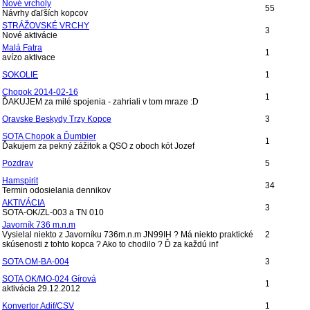
Nové vrcholy
55
Návrhy ďaľších kopcov
STRÁŽOVSKÉ VRCHY
3
Nové aktivácie
Malá Fatra
1
avízo aktivace
SOKOLIE
1
Chopok 2014-02-16
1
ĎAKUJEM za milé spojenia - zahriali v tom mraze :D
Oravske Beskydy Trzy Kopce
3
SOTA Chopok a Ďumbier
1
Ďakujem za pekný zážitok a QSO z oboch kót Jozef
Pozdrav
5
Hamspirit
34
Termin odosielania dennikov
AKTIVÁCIA
3
SOTA-OK/ZL-003 a TN 010
Javorník 736 m.n.m
Vysielal niekto z Javorníku 736m.n.m JN99IH ? Má niekto praktické
2
skúsenosti z tohto kopca ? Ako to chodilo ? Ď za každú inf
SOTA OM-BA-004
3
SOTA OK/MO-024 Gírová
1
aktivácia 29.12.2012
Konvertor Adif/CSV
1