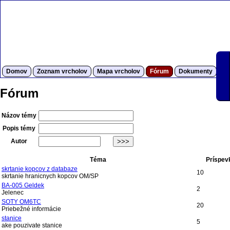
Domov
Zoznam vrcholov
Mapa vrcholov
Fórum
Dokumenty
S
Fórum
Názov témy
Popis témy
Autor
Téma
Príspev
skrtanie kopcov z databaze
10
skrtanie hranicnych kopcov OM/SP
BA-005 Geldek
2
Jelenec
SOTY OM6TC
20
Priebežné informácie
stanice
5
ake pouzivate stanice