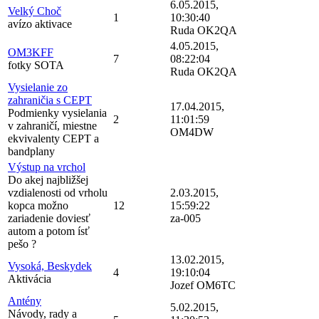
6.05.2015,
Velký Choč
1
10:30:40
avízo aktivace
Ruda OK2QA
4.05.2015,
OM3KFF
7
08:22:04
fotky SOTA
Ruda OK2QA
Vysielanie zo
zahraničia s CEPT
17.04.2015,
Podmienky vysielania
2
11:01:59
v zahraničí, miestne
OM4DW
ekvivalenty CEPT a
bandplany
Výstup na vrchol
Do akej najbližšej
vzdialenosti od vrholu
2.03.2015,
kopca možno
12
15:59:22
zariadenie doviesť
za-005
autom a potom ísť
pešo ?
13.02.2015,
Vysoká, Beskydek
4
19:10:04
Aktivácia
Jozef OM6TC
Antény
5.02.2015,
Návody, rady a