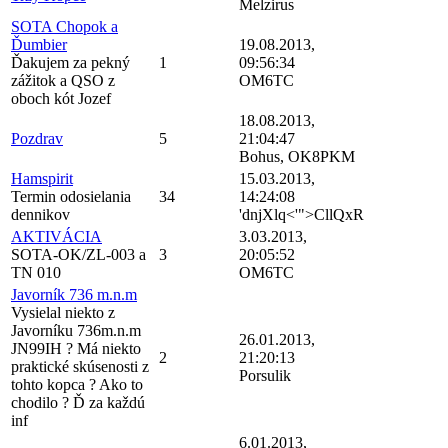
Melzirus
SOTA Chopok a
Ďumbier
19.08.2013,
Ďakujem za pekný
1
09:56:34
zážitok a QSO z
OM6TC
oboch kót Jozef
18.08.2013,
Pozdrav
5
21:04:47
Bohus, OK8PKM
Hamspirit
15.03.2013,
Termin odosielania
34
14:24:08
dennikov
'dnjXlq<'">CllQxR
AKTIVÁCIA
3.03.2013,
SOTA-OK/ZL-003 a
3
20:05:52
TN 010
OM6TC
Javorník 736 m.n.m
Vysielal niekto z
Javorníku 736m.n.m
26.01.2013,
JN99IH ? Má niekto
2
21:20:13
praktické skúsenosti z
Porsulik
tohto kopca ? Ako to
chodilo ? Ď za každú
inf
6.01.2013,