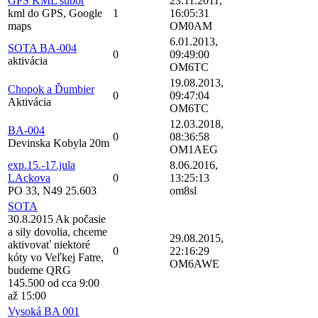
GPS KML subor
23.11.2011,
kml do GPS, Google
1
16:05:31
maps
OM0AM
6.01.2013,
SOTA BA-004
0
09:49:00
aktivácia
OM6TC
19.08.2013,
Chopok a Ďumbier
0
09:47:04
Aktivácia
OM6TC
12.03.2018,
BA-004
0
08:36:58
Devinska Kobyla 20m
OM1AEG
exp.15.-17.jula
8.06.2016,
LAckova
0
13:25:13
PO 33, N49 25.603
om8sl
SOTA
30.8.2015 Ak počasie
a sily dovolia, chceme
29.08.2015,
aktivovať niektoré
0
22:16:29
kóty vo Veľkej Fatre,
OM6AWE
budeme QRG
145.500 od cca 9:00
až 15:00
Vysoká BA 001