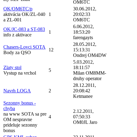
OM6TC
OK/OM6TC/p
30.06.2012,
aktivácia OK/ZL-040
1
20:02:33
a ZL-001
OM6TC
6.06.2012,
OK/JC-083 a ST-083
1
18:53:20
info z aktivace
farengayts
28.05.2012,
Chasers-Lovci SOTA
12
15:13:31
Body za QSO
Ondrej OM4DW
5.03.2012,
Zlaty stol
18:11:57
5
Vystup na vrchol
Milan OM8MM-
druhy operator
28.12.2011,
Navrh LOGA
2
20:08:42
Ketmanee
Sezonny bonus -
chyba
2.12.2011,
na www SOTA sa pre
4
07:50:33
OM nespravne
OM0JL Jaro
prideluje sezonny
bonus