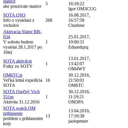
stanice
5
16:18:22
ake pouzivate stanice
Igor OM3CUG
SOTA QSO
16.08.2017,
Info o vysielani z
268
16:57:58
vrcholov
Charlene
Aktivacia SIator BB-
034
25.01.2017,
V sobotu budem
1
10:00:31
vysielat 28.1.2017 po
Eduardqxq
16tej
13.01.2017,
SOTA aktivácie
1
13:42:07
Fotky zo SOTY
OM4WY
OM6TC/p
30.12.2016,
Veľká letná expedícia
16
21:50:01
SOTA
OM6TC
SOTA Osečný Vrch
30.12.2016,
551m
1
11:19:21
Aktivita 31.12.2016
OM3PA
SOTA watch OM
13.04.2016,
prihlasenie
13
17:18:38
problem s prihlasenim
jaoiopmser
koty