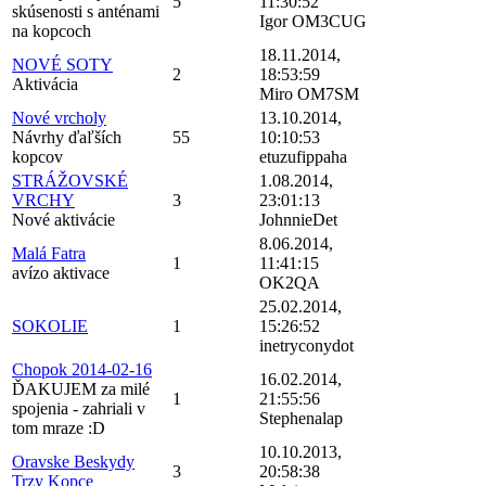
5
11:30:52
skúsenosti s anténami
Igor OM3CUG
na kopcoch
18.11.2014,
NOVÉ SOTY
2
18:53:59
Aktivácia
Miro OM7SM
Nové vrcholy
13.10.2014,
Návrhy ďaľších
55
10:10:53
kopcov
etuzufippaha
STRÁŽOVSKÉ
1.08.2014,
VRCHY
3
23:01:13
Nové aktivácie
JohnnieDet
8.06.2014,
Malá Fatra
1
11:41:15
avízo aktivace
OK2QA
25.02.2014,
SOKOLIE
1
15:26:52
inetryconydot
Chopok 2014-02-16
16.02.2014,
ĎAKUJEM za milé
1
21:55:56
spojenia - zahriali v
Stephenalap
tom mraze :D
10.10.2013,
Oravske Beskydy
3
20:58:38
Trzy Kopce