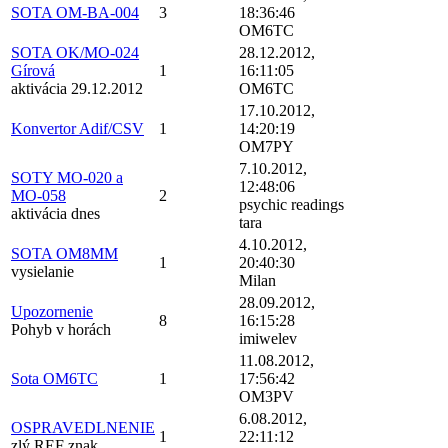
SOTA OM-BA-004
3
18:36:46
OM6TC
SOTA OK/MO-024
28.12.2012,
Gírová
1
16:11:05
aktivácia 29.12.2012
OM6TC
17.10.2012,
Konvertor Adif/CSV
1
14:20:19
OM7PY
7.10.2012,
SOTY MO-020 a
12:48:06
MO-058
2
psychic readings
aktivácia dnes
tara
4.10.2012,
SOTA OM8MM
1
20:40:30
vysielanie
Milan
28.09.2012,
Upozornenie
8
16:15:28
Pohyb v horách
imiwelev
11.08.2012,
Sota OM6TC
1
17:56:42
OM3PV
6.08.2012,
OSPRAVEDLNENIE
1
22:11:12
zlý REF znak