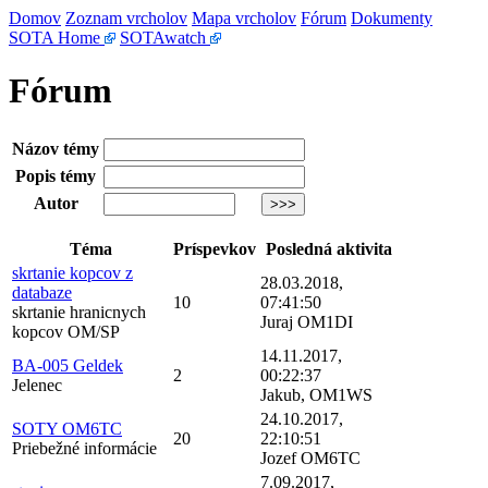
Domov
Zoznam vrcholov
Mapa vrcholov
Fórum
Dokumenty
SOTA Home
SOTAwatch
Fórum
Názov témy
Popis témy
Autor
Téma
Príspevkov
Posledná aktivita
skrtanie kopcov z
28.03.2018,
databaze
10
07:41:50
skrtanie hranicnych
Juraj OM1DI
kopcov OM/SP
14.11.2017,
BA-005 Geldek
2
00:22:37
Jelenec
Jakub, OM1WS
24.10.2017,
SOTY OM6TC
20
22:10:51
Priebežné informácie
Jozef OM6TC
7.09.2017,