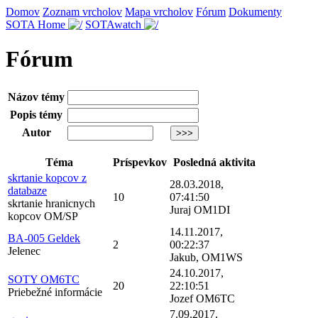
Domov
Zoznam vrcholov
Mapa vrcholov
Fórum
Dokumenty
SOTA Home
SOTAwatch
Fórum
Názov témy
Popis témy
Autor
Téma
Príspevkov
Posledná aktivita
skrtanie kopcov z
28.03.2018,
databaze
10
07:41:50
skrtanie hranicnych
Juraj OM1DI
kopcov OM/SP
14.11.2017,
BA-005 Geldek
2
00:22:37
Jelenec
Jakub, OM1WS
24.10.2017,
SOTY OM6TC
20
22:10:51
Priebežné informácie
Jozef OM6TC
7.09.2017,