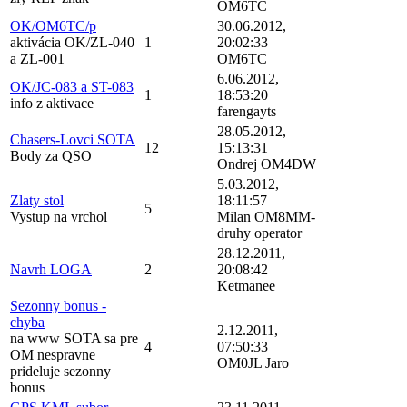
OM6TC
OK/OM6TC/p
30.06.2012,
aktivácia OK/ZL-040
1
20:02:33
a ZL-001
OM6TC
6.06.2012,
OK/JC-083 a ST-083
1
18:53:20
info z aktivace
farengayts
28.05.2012,
Chasers-Lovci SOTA
12
15:13:31
Body za QSO
Ondrej OM4DW
5.03.2012,
Zlaty stol
18:11:57
5
Vystup na vrchol
Milan OM8MM-
druhy operator
28.12.2011,
Navrh LOGA
2
20:08:42
Ketmanee
Sezonny bonus -
chyba
2.12.2011,
na www SOTA sa pre
4
07:50:33
OM nespravne
OM0JL Jaro
prideluje sezonny
bonus