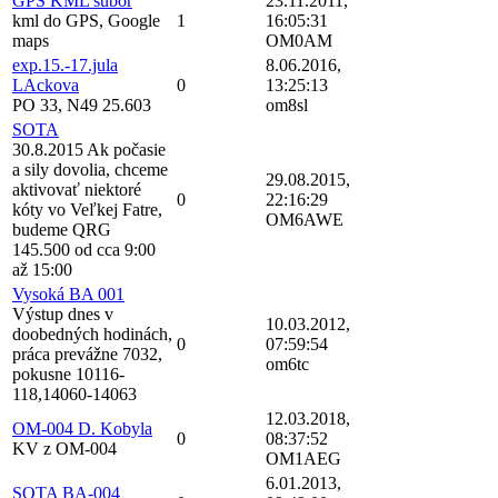
GPS KML subor
23.11.2011,
kml do GPS, Google
1
16:05:31
maps
OM0AM
exp.15.-17.jula
8.06.2016,
LAckova
0
13:25:13
PO 33, N49 25.603
om8sl
SOTA
30.8.2015 Ak počasie
a sily dovolia, chceme
29.08.2015,
aktivovať niektoré
0
22:16:29
kóty vo Veľkej Fatre,
OM6AWE
budeme QRG
145.500 od cca 9:00
až 15:00
Vysoká BA 001
Výstup dnes v
10.03.2012,
doobedných hodinách,
0
07:59:54
práca prevážne 7032,
om6tc
pokusne 10116-
118,14060-14063
12.03.2018,
OM-004 D. Kobyla
0
08:37:52
KV z OM-004
OM1AEG
6.01.2013,
SOTA BA-004