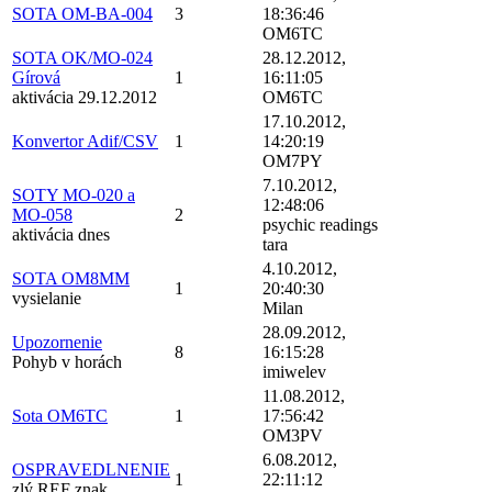
SOTA OM-BA-004
3
18:36:46
OM6TC
SOTA OK/MO-024
28.12.2012,
Gírová
1
16:11:05
aktivácia 29.12.2012
OM6TC
17.10.2012,
Konvertor Adif/CSV
1
14:20:19
OM7PY
7.10.2012,
SOTY MO-020 a
12:48:06
MO-058
2
psychic readings
aktivácia dnes
tara
4.10.2012,
SOTA OM8MM
1
20:40:30
vysielanie
Milan
28.09.2012,
Upozornenie
8
16:15:28
Pohyb v horách
imiwelev
11.08.2012,
Sota OM6TC
1
17:56:42
OM3PV
6.08.2012,
OSPRAVEDLNENIE
1
22:11:12
zlý REF znak