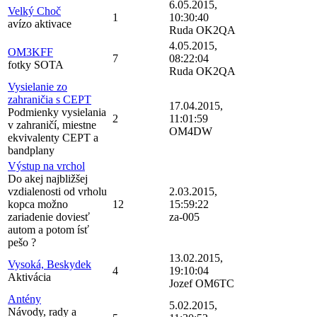
6.05.2015,
Velký Choč
1
10:30:40
avízo aktivace
Ruda OK2QA
4.05.2015,
OM3KFF
7
08:22:04
fotky SOTA
Ruda OK2QA
Vysielanie zo
zahraničia s CEPT
17.04.2015,
Podmienky vysielania
2
11:01:59
v zahraničí, miestne
OM4DW
ekvivalenty CEPT a
bandplany
Výstup na vrchol
Do akej najbližšej
vzdialenosti od vrholu
2.03.2015,
kopca možno
12
15:59:22
zariadenie doviesť
za-005
autom a potom ísť
pešo ?
13.02.2015,
Vysoká, Beskydek
4
19:10:04
Aktivácia
Jozef OM6TC
Antény
5.02.2015,
Návody, rady a