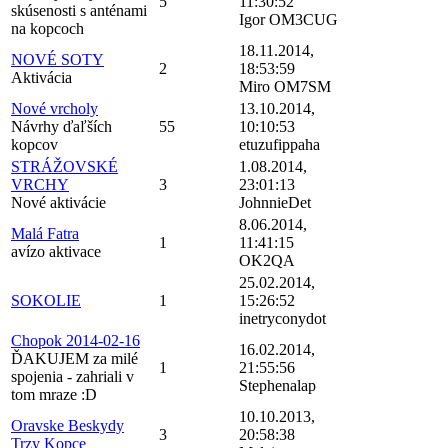
5
11:30:52
skúsenosti s anténami
Igor OM3CUG
na kopcoch
18.11.2014,
NOVÉ SOTY
2
18:53:59
Aktivácia
Miro OM7SM
Nové vrcholy
13.10.2014,
Návrhy ďaľších
55
10:10:53
kopcov
etuzufippaha
STRÁŽOVSKÉ
1.08.2014,
VRCHY
3
23:01:13
Nové aktivácie
JohnnieDet
8.06.2014,
Malá Fatra
1
11:41:15
avízo aktivace
OK2QA
25.02.2014,
SOKOLIE
1
15:26:52
inetryconydot
Chopok 2014-02-16
16.02.2014,
ĎAKUJEM za milé
1
21:55:56
spojenia - zahriali v
Stephenalap
tom mraze :D
10.10.2013,
Oravske Beskydy
3
20:58:38
Trzy Kopce