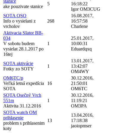
stanice
5
16:18:22
ake pouzivate stanice
Igor OM3CUG
SOTA QSO
16.08.2017,
Info o vysielani z
268
16:57:58
vrcholov
Charlene
Aktivacia SIator BB-
034
25.01.2017,
V sobotu budem
1
10:00:31
vysielat 28.1.2017 po
Eduardqxq
16tej
13.01.2017,
SOTA aktivácie
1
13:42:07
Fotky zo SOTY
OM4WY
OM6TC/p
30.12.2016,
Veľká letná expedícia
16
21:50:01
SOTA
OM6TC
SOTA Osečný Vrch
30.12.2016,
551m
1
11:19:21
Aktivita 31.12.2016
OM3PA
SOTA watch OM
13.04.2016,
prihlasenie
13
17:18:38
problem s prihlasenim
jaoiopmser
koty