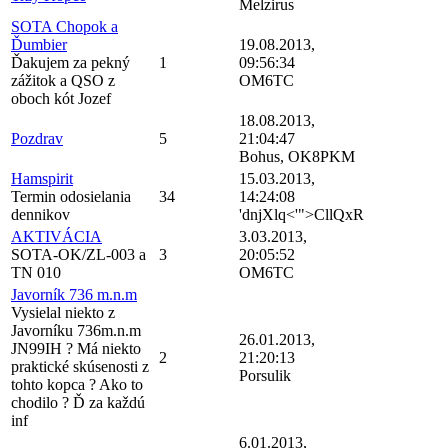
Melzirus
SOTA Chopok a
Ďumbier
19.08.2013,
Ďakujem za pekný
1
09:56:34
zážitok a QSO z
OM6TC
oboch kót Jozef
18.08.2013,
Pozdrav
5
21:04:47
Bohus, OK8PKM
Hamspirit
15.03.2013,
Termin odosielania
34
14:24:08
dennikov
'dnjXlq<'">CllQxR
AKTIVÁCIA
3.03.2013,
SOTA-OK/ZL-003 a
3
20:05:52
TN 010
OM6TC
Javorník 736 m.n.m
Vysielal niekto z
Javorníku 736m.n.m
26.01.2013,
JN99IH ? Má niekto
2
21:20:13
praktické skúsenosti z
Porsulik
tohto kopca ? Ako to
chodilo ? Ď za každú
inf
6.01.2013,