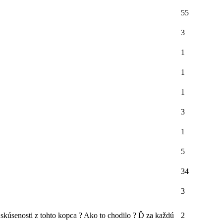
55
3
1
1
1
3
1
5
34
3
skúsenosti z tohto kopca ? Ako to chodilo ? Ď za každú
2