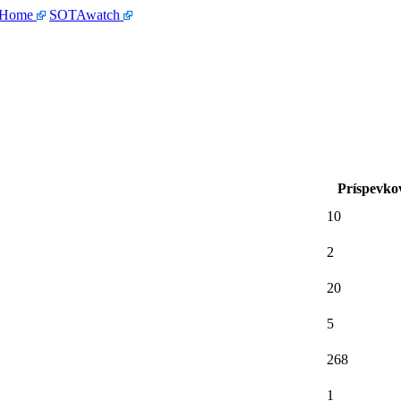
 Home
SOTAwatch
Príspevko
10
2
20
5
268
1