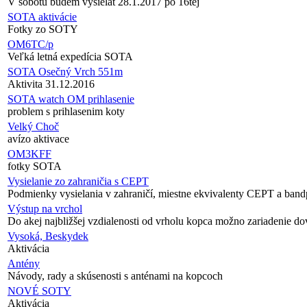
V sobotu budem vysielat 28.1.2017 po 16tej
SOTA aktivácie
Fotky zo SOTY
OM6TC/p
Veľká letná expedícia SOTA
SOTA Osečný Vrch 551m
Aktivita 31.12.2016
SOTA watch OM prihlasenie
problem s prihlasenim koty
Velký Choč
avízo aktivace
OM3KFF
fotky SOTA
Vysielanie zo zahraničia s CEPT
Podmienky vysielania v zahraničí, miestne ekvivalenty CEPT a band
Výstup na vrchol
Do akej najbližšej vzdialenosti od vrholu kopca možno zariadenie do
Vysoká, Beskydek
Aktivácia
Antény
Návody, rady a skúsenosti s anténami na kopcoch
NOVÉ SOTY
Aktivácia