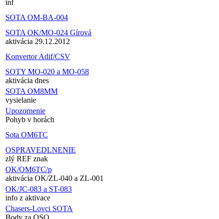
inf
SOTA OM-BA-004
SOTA OK/MO-024 Gírová
aktivácia 29.12.2012
Konvertor Adif/CSV
SOTY MO-020 a MO-058
aktivácia dnes
SOTA OM8MM
vysielanie
Upozornenie
Pohyb v horách
Sota OM6TC
OSPRAVEDLNENIE
zlý REF znak
OK/OM6TC/p
aktivácia OK/ZL-040 a ZL-001
OK/JC-083 a ST-083
info z aktivace
Chasers-Lovci SOTA
Body za QSO