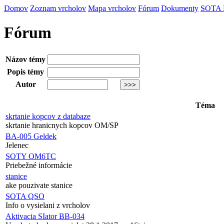
Domov
Zoznam vrcholov
Mapa vrcholov
Fórum
Dokumenty
SOTA
Fórum
Názov témy
Popis témy
Autor
Téma
skrtanie kopcov z databaze
skrtanie hranicnych kopcov OM/SP
BA-005 Geldek
Jelenec
SOTY OM6TC
Priebežné informácie
stanice
ake pouzivate stanice
SOTA QSO
Info o vysielani z vrcholov
Aktivacia SIator BB-034