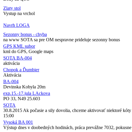
Zlaty stol
Vystup na vrchol
Navrh LOGA
Sezonny bonus - chyba
na www SOTA sa pre OM nespravne prideluje sezonny bonus
GPS KML subor
kml do GPS, Google maps
SOTA BA-004
aktivácia
Chopok a Ďumbier
Aktivácia
BA-004
Devinska Kobyla 20m
exp.15.-17.jula LAckova
PO 33, N49 25.603
SOTA
30.8.2015 Ak počasie a sily dovolia, chceme aktivovať niektoré kó
15:00
Vysoká BA 001
Výstup dnes v doobedných hodinách, práca prevážne 7032, pokusn