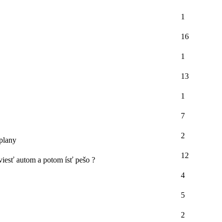
1
16
1
13
1
7
2
plany
12
viesť autom a potom ísť pešo ?
4
5
2