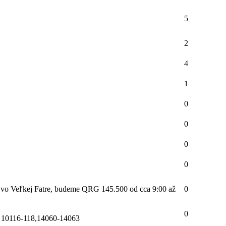
5
2
4
1
0
0
0
0
ty vo Veľkej Fatre, budeme QRG 145.500 od cca 9:00 až
0
0
e 10116-118,14060-14063