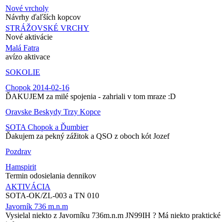
Nové vrcholy
Návrhy ďaľších kopcov
STRÁŽOVSKÉ VRCHY
Nové aktivácie
Malá Fatra
avízo aktivace
SOKOLIE
Chopok 2014-02-16
ĎAKUJEM za milé spojenia - zahriali v tom mraze :D
Oravske Beskydy Trzy Kopce
SOTA Chopok a Ďumbier
Ďakujem za pekný zážitok a QSO z oboch kót Jozef
Pozdrav
Hamspirit
Termin odosielania dennikov
AKTIVÁCIA
SOTA-OK/ZL-003 a TN 010
Javorník 736 m.n.m
Vysielal niekto z Javorníku 736m.n.m JN99IH ? Má niekto praktické 