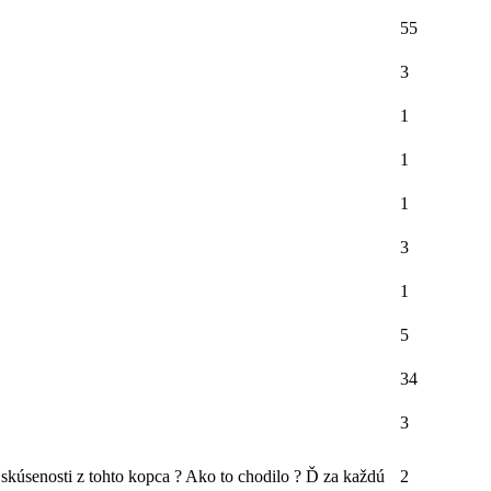
55
3
1
1
1
3
1
5
34
3
skúsenosti z tohto kopca ? Ako to chodilo ? Ď za každú
2