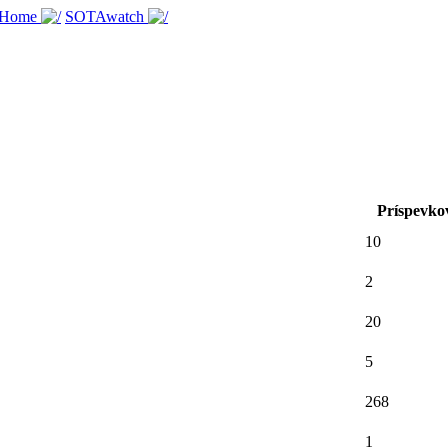
 Home
SOTAwatch
Príspevko
10
2
20
5
268
1