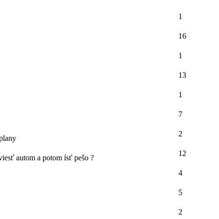
1
16
1
13
1
7
2
plany
12
viesť autom a potom ísť pešo ?
4
5
2