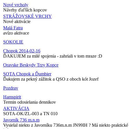
Nové vrcholy
Návrhy ďaľších kopcov
STRÁŽOVSKÉ VRCHY
Nové aktivácie
Malá Fatra
avízo aktivace
SOKOLIE
Chopok 2014-02-16
ĎAKUJEM za milé spojenia - zahriali v tom mraze :D
Oravske Beskydy Trzy Kopce
SOTA Chopok a Ďumbier
Ďakujem za pekný zážitok a QSO z oboch kót Jozef
Pozdrav
Hamspirit
Termin odosielania dennikov
AKTIVÁCIA
SOTA-OK/ZL-003 a TN 010
Javorník 736 m.n.m
Vysielal niekto z Javorníku 736m.n.m JN99IH ? Má niekto praktické 