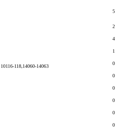
5
2
4
1
0
e 10116-118,14060-14063
0
0
0
0
0