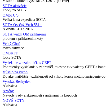
V sobotu budem vysielat 28.1.2017 po 16tej
SOTA aktivácie
Fotky zo SOTY
OM6TC/p
Veľká letná expedícia SOTA
SOTA Osečný Vrch 551m
Aktivita 31.12.2016
SOTA watch OM prihlasenie
problem s prihlasenim koty
Velký Choč
avízo aktivace
OM3KFF
fotky SOTA
Vysielanie zo zahraničia s CEPT
Podmienky vysielania v zahraničí, miestne ekvivalenty CEPT a band
Výstup na vrchol
Do akej najbližšej vzdialenosti od vrholu kopca možno zariadenie do
Vysoká, Beskydek
Aktivácia
Antény
Návody, rady a skúsenosti s anténami na kopcoch
NOVÉ SOTY
Aktivácia