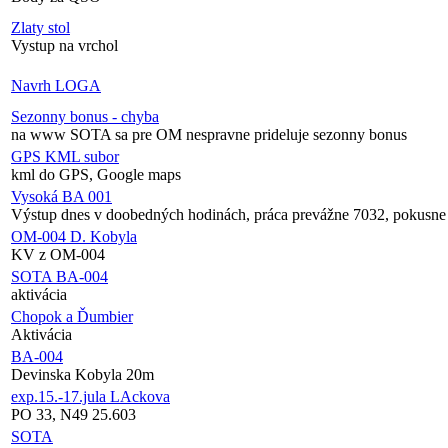
Zlaty stol
Vystup na vrchol
Navrh LOGA
Sezonny bonus - chyba
na www SOTA sa pre OM nespravne prideluje sezonny bonus
GPS KML subor
kml do GPS, Google maps
Vysoká BA 001
Výstup dnes v doobedných hodinách, práca prevážne 7032, pokusn
OM-004 D. Kobyla
KV z OM-004
SOTA BA-004
aktivácia
Chopok a Ďumbier
Aktivácia
BA-004
Devinska Kobyla 20m
exp.15.-17.jula LAckova
PO 33, N49 25.603
SOTA