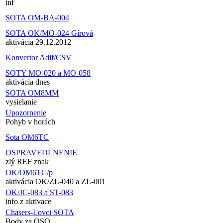
inf
SOTA OM-BA-004
SOTA OK/MO-024 Gírová
aktivácia 29.12.2012
Konvertor Adif/CSV
SOTY MO-020 a MO-058
aktivácia dnes
SOTA OM8MM
vysielanie
Upozornenie
Pohyb v horách
Sota OM6TC
OSPRAVEDLNENIE
zlý REF znak
OK/OM6TC/p
aktivácia OK/ZL-040 a ZL-001
OK/JC-083 a ST-083
info z aktivace
Chasers-Lovci SOTA
Body za QSO