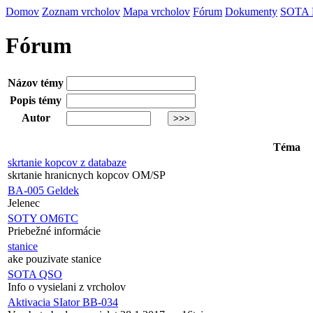
Domov
Zoznam vrcholov
Mapa vrcholov
Fórum
Dokumenty
SOTA
Fórum
Názov témy
Popis témy
Autor
Téma
skrtanie kopcov z databaze
skrtanie hranicnych kopcov OM/SP
BA-005 Geldek
Jelenec
SOTY OM6TC
Priebežné informácie
stanice
ake pouzivate stanice
SOTA QSO
Info o vysielani z vrcholov
Aktivacia SIator BB-034