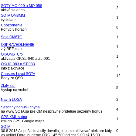
SOTY MO-020 a MO-058
2
aktivácia dnes
SOTA OM8MM
1
vysielanie
Upozornenie
8
Pohyb v horách
Sota OM6TC
1
OSPRAVEDLNENIE
1
zlý REF znak
OK/OM6TC/p
1
aktivácia OK/ZL-040 a ZL-001
OK/JC-083 a ST-083
1
info z aktivace
Chasers-Lovci SOTA
12
Body za QSO
Zlaty stol
5
Vystup na vrchol
Navrh LOGA
2
Sezonny bonus - chyba
4
na www SOTA sa pre OM nespravne prideluje sezonny bonus
GPS KML subor
1
kml do GPS, Google maps
SOTA
30.8.2015 Ak počasie a sily dovolia, chceme aktivovať niektoré kóty
0
vo Veľkej Fatre, budeme QRG 145.500 od cca 9:00 až 15:00