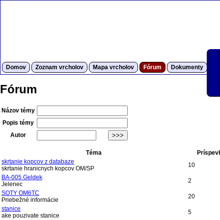
Domov
Zoznam vrcholov
Mapa vrcholov
Fórum
Dokumenty
S
Fórum
Názov témy
Popis témy
Autor
Téma
Príspev
skrtanie kopcov z databaze
10
skrtanie hranicnych kopcov OM/SP
BA-005 Geldek
2
Jelenec
SOTY OM6TC
20
Priebežné informácie
stanice
5
ake pouzivate stanice