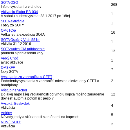
SOTA QSO
268
Info o vysielani z vrcholov
Aktivacia SIator BB-034
1
V sobotu budem vysielat 28.1.2017 po 16tej
SOTA aktivácie
1
Fotky zo SOTY
OM6TC/p
16
Veľká letná expedícia SOTA
SOTA Osečný Vrch 551m
1
Aktivita 31.12.2016
SOTA watch OM prihlasenie
13
problem s prihlasenim koty
Velký Choč
1
avízo aktivace
OM3KFF
7
fotky SOTA
Vysielanie zo zahraničia s CEPT
Podmienky vysielania v zahraničí, miestne ekvivalenty CEPT a
2
bandplany
Výstup na vrchol
Do akej najbližšej vzdialenosti od vrholu kopca možno zariadenie
12
doviesť autom a potom ísť pešo ?
Vysoká, Beskydek
4
Aktivácia
Antény
5
Návody, rady a skúsenosti s anténami na kopcoch
NOVÉ SOTY
2
Aktivácia