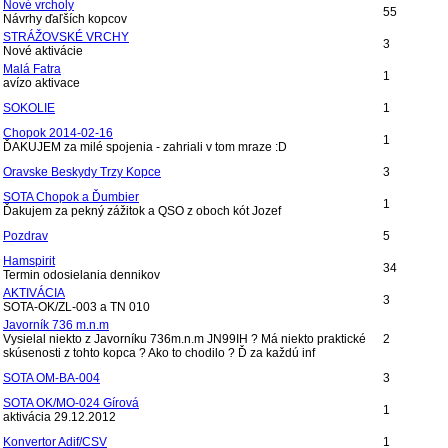
Nové vrcholy
55
Návrhy ďaľších kopcov
STRÁŽOVSKÉ VRCHY
3
Nové aktivácie
Malá Fatra
1
avízo aktivace
SOKOLIE
1
Chopok 2014-02-16
1
ĎAKUJEM za milé spojenia - zahriali v tom mraze :D
Oravske Beskydy Trzy Kopce
3
SOTA Chopok a Ďumbier
1
Ďakujem za pekný zážitok a QSO z oboch kót Jozef
Pozdrav
5
Hamspirit
34
Termin odosielania dennikov
AKTIVÁCIA
3
SOTA-OK/ZL-003 a TN 010
Javorník 736 m.n.m
Vysielal niekto z Javorníku 736m.n.m JN99IH ? Má niekto praktické
2
skúsenosti z tohto kopca ? Ako to chodilo ? Ď za každú inf
SOTA OM-BA-004
3
SOTA OK/MO-024 Gírová
1
aktivácia 29.12.2012
Konvertor Adif/CSV
1