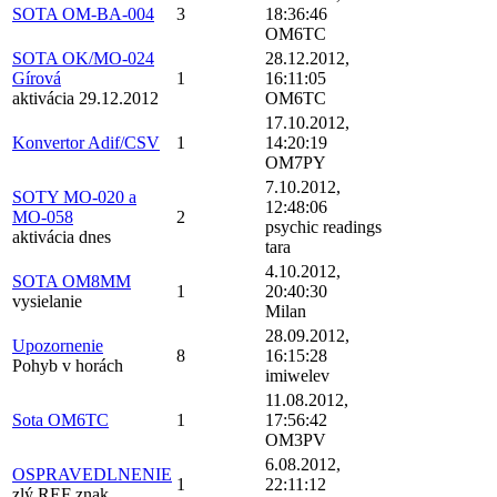
SOTA OM-BA-004
3
18:36:46
OM6TC
SOTA OK/MO-024
28.12.2012,
Gírová
1
16:11:05
aktivácia 29.12.2012
OM6TC
17.10.2012,
Konvertor Adif/CSV
1
14:20:19
OM7PY
7.10.2012,
SOTY MO-020 a
12:48:06
MO-058
2
psychic readings
aktivácia dnes
tara
4.10.2012,
SOTA OM8MM
1
20:40:30
vysielanie
Milan
28.09.2012,
Upozornenie
8
16:15:28
Pohyb v horách
imiwelev
11.08.2012,
Sota OM6TC
1
17:56:42
OM3PV
6.08.2012,
OSPRAVEDLNENIE
1
22:11:12
zlý REF znak