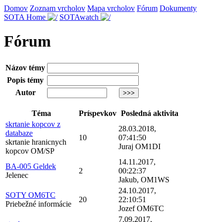
Domov
Zoznam vrcholov
Mapa vrcholov
Fórum
Dokumenty
SOTA Home
SOTAwatch
Fórum
Názov témy
Popis témy
Autor
Téma
Príspevkov
Posledná aktivita
skrtanie kopcov z
28.03.2018,
databaze
10
07:41:50
skrtanie hranicnych
Juraj OM1DI
kopcov OM/SP
14.11.2017,
BA-005 Geldek
2
00:22:37
Jelenec
Jakub, OM1WS
24.10.2017,
SOTY OM6TC
20
22:10:51
Priebežné informácie
Jozef OM6TC
7.09.2017,