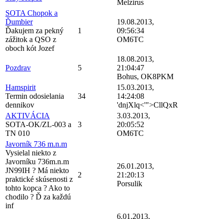
Melzirus
SOTA Chopok a
Ďumbier
19.08.2013,
Ďakujem za pekný
1
09:56:34
zážitok a QSO z
OM6TC
oboch kót Jozef
18.08.2013,
Pozdrav
5
21:04:47
Bohus, OK8PKM
Hamspirit
15.03.2013,
Termin odosielania
34
14:24:08
dennikov
'dnjXlq<'">CllQxR
AKTIVÁCIA
3.03.2013,
SOTA-OK/ZL-003 a
3
20:05:52
TN 010
OM6TC
Javorník 736 m.n.m
Vysielal niekto z
Javorníku 736m.n.m
26.01.2013,
JN99IH ? Má niekto
2
21:20:13
praktické skúsenosti z
Porsulik
tohto kopca ? Ako to
chodilo ? Ď za každú
inf
6.01.2013,