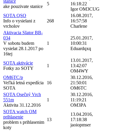
stanice
5
16:18:22
ake pouzivate stanice
Igor OM3CUG
SOTA QSO
16.08.2017,
Info o vysielani z
268
16:57:58
vrcholov
Charlene
Aktivacia SIator BB-
034
25.01.2017,
V sobotu budem
1
10:00:31
vysielat 28.1.2017 po
Eduardqxq
16tej
13.01.2017,
SOTA aktivácie
1
13:42:07
Fotky zo SOTY
OM4WY
OM6TC/p
30.12.2016,
Veľká letná expedícia
16
21:50:01
SOTA
OM6TC
SOTA Osečný Vrch
30.12.2016,
551m
1
11:19:21
Aktivita 31.12.2016
OM3PA
SOTA watch OM
13.04.2016,
prihlasenie
13
17:18:38
problem s prihlasenim
jaoiopmser
koty