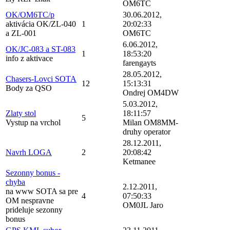
OM6TC
OK/OM6TC/p
30.06.2012,
aktivácia OK/ZL-040
1
20:02:33
a ZL-001
OM6TC
6.06.2012,
OK/JC-083 a ST-083
1
18:53:20
info z aktivace
farengayts
28.05.2012,
Chasers-Lovci SOTA
12
15:13:31
Body za QSO
Ondrej OM4DW
5.03.2012,
Zlaty stol
18:11:57
5
Vystup na vrchol
Milan OM8MM-
druhy operator
28.12.2011,
Navrh LOGA
2
20:08:42
Ketmanee
Sezonny bonus -
chyba
2.12.2011,
na www SOTA sa pre
4
07:50:33
OM nespravne
OM0JL Jaro
prideluje sezonny
bonus