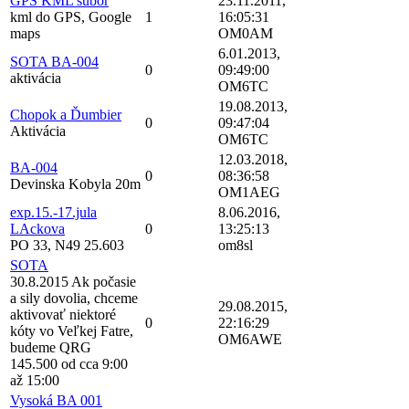
GPS KML subor
23.11.2011,
kml do GPS, Google
1
16:05:31
maps
OM0AM
6.01.2013,
SOTA BA-004
0
09:49:00
aktivácia
OM6TC
19.08.2013,
Chopok a Ďumbier
0
09:47:04
Aktivácia
OM6TC
12.03.2018,
BA-004
0
08:36:58
Devinska Kobyla 20m
OM1AEG
exp.15.-17.jula
8.06.2016,
LAckova
0
13:25:13
PO 33, N49 25.603
om8sl
SOTA
30.8.2015 Ak počasie
a sily dovolia, chceme
29.08.2015,
aktivovať niektoré
0
22:16:29
kóty vo Veľkej Fatre,
OM6AWE
budeme QRG
145.500 od cca 9:00
až 15:00
Vysoká BA 001