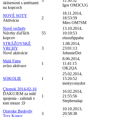
5
11:30:52
skúsenosti s anténami
Igor OM3CUG
na kopcoch
18.11.2014,
NOVÉ SOTY
2
18:53:59
Aktivácia
Miro OM7SM
Nové vrcholy
13.10.2014,
Návrhy ďaľších
55
10:10:53
kopcov
etuzufippaha
STRÁŽOVSKÉ
1.08.2014,
VRCHY
3
23:01:13
Nové aktivácie
JohnnieDet
8.06.2014,
Malá Fatra
1
11:41:15
avízo aktivace
OK2QA
25.02.2014,
SOKOLIE
1
15:26:52
inetryconydot
Chopok 2014-02-16
16.02.2014,
ĎAKUJEM za milé
1
21:55:56
spojenia - zahriali v
Stephenalap
tom mraze :D
10.10.2013,
Oravske Beskydy
3
20:58:38
Trzy Kopce