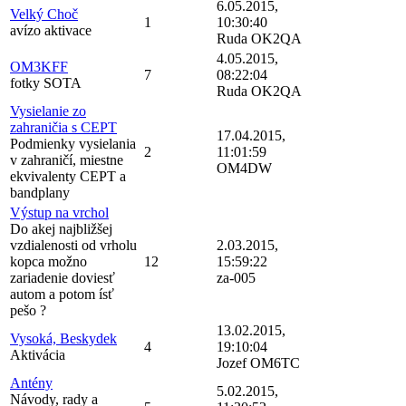
6.05.2015,
Velký Choč
1
10:30:40
avízo aktivace
Ruda OK2QA
4.05.2015,
OM3KFF
7
08:22:04
fotky SOTA
Ruda OK2QA
Vysielanie zo
zahraničia s CEPT
17.04.2015,
Podmienky vysielania
2
11:01:59
v zahraničí, miestne
OM4DW
ekvivalenty CEPT a
bandplany
Výstup na vrchol
Do akej najbližšej
vzdialenosti od vrholu
2.03.2015,
kopca možno
12
15:59:22
zariadenie doviesť
za-005
autom a potom ísť
pešo ?
13.02.2015,
Vysoká, Beskydek
4
19:10:04
Aktivácia
Jozef OM6TC
Antény
5.02.2015,
Návody, rady a