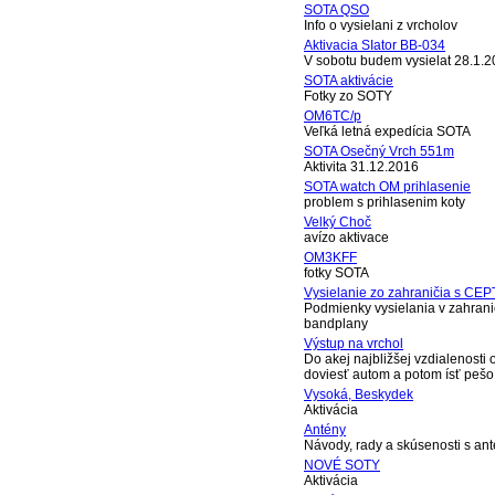
SOTA QSO
Info o vysielani z vrcholov
Aktivacia SIator BB-034
V sobotu budem vysielat 28.1.2
SOTA aktivácie
Fotky zo SOTY
OM6TC/p
Veľká letná expedícia SOTA
SOTA Osečný Vrch 551m
Aktivita 31.12.2016
SOTA watch OM prihlasenie
problem s prihlasenim koty
Velký Choč
avízo aktivace
OM3KFF
fotky SOTA
Vysielanie zo zahraničia s CEP
Podmienky vysielania v zahrani
bandplany
Výstup na vrchol
Do akej najbližšej vzdialenosti
doviesť autom a potom ísť pešo
Vysoká, Beskydek
Aktivácia
Antény
Návody, rady a skúsenosti s an
NOVÉ SOTY
Aktivácia