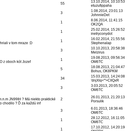
13.10.2014, 10:10:53
55
etuzufippaha
1.08.2014, 23:01:13
3
JohnnieDet
8.06.2014, 11:41:15
1
OK2QA
25.02.2014, 15:26:52
1
inetryconydot
16.02.2014, 21:55:56
1
riali v tom mraze :D
Stephenalap
10.10.2013, 20:58:38
3
Melzirus
19.08.2013, 09:56:34
1
O z oboch kót Jozef
OM6TC
18.08.2013, 21:04:47
5
Bohus, OK8PKM
15.03.2013, 14:24:08
34
'dnjXlq<'">CllQxR
3.03.2013, 20:05:52
3
OM6TC
26.01.2013, 21:20:13
6m.n.m JN99IH ? Má niekto praktické
2
Porsulik
o chodilo ? Ď za každú inf
6.01.2013, 18:36:46
3
OM6TC
28.12.2012, 16:11:05
1
OM6TC
17.10.2012, 14:20:19
1