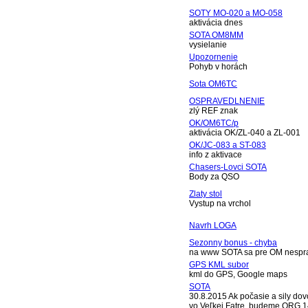
SOTY MO-020 a MO-058
aktivácia dnes
SOTA OM8MM
vysielanie
Upozornenie
Pohyb v horách
Sota OM6TC
OSPRAVEDLNENIE
zlý REF znak
OK/OM6TC/p
aktivácia OK/ZL-040 a ZL-001
OK/JC-083 a ST-083
info z aktivace
Chasers-Lovci SOTA
Body za QSO
Zlaty stol
Vystup na vrchol
Navrh LOGA
Sezonny bonus - chyba
na www SOTA sa pre OM nespra
GPS KML subor
kml do GPS, Google maps
SOTA
30.8.2015 Ak počasie a sily dov
vo Veľkej Fatre, budeme QRG 1