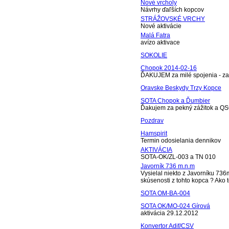
Nové vrcholy
Návrhy ďaľších kopcov
STRÁŽOVSKÉ VRCHY
Nové aktivácie
Malá Fatra
avízo aktivace
SOKOLIE
Chopok 2014-02-16
ĎAKUJEM za milé spojenia - zah
Oravske Beskydy Trzy Kopce
SOTA Chopok a Ďumbier
Ďakujem za pekný zážitok a QS
Pozdrav
Hamspirit
Termin odosielania dennikov
AKTIVÁCIA
SOTA-OK/ZL-003 a TN 010
Javorník 736 m.n.m
Vysielal niekto z Javorníku 73
skúsenosti z tohto kopca ? Ako t
SOTA OM-BA-004
SOTA OK/MO-024 Gírová
aktivácia 29.12.2012
Konvertor Adif/CSV