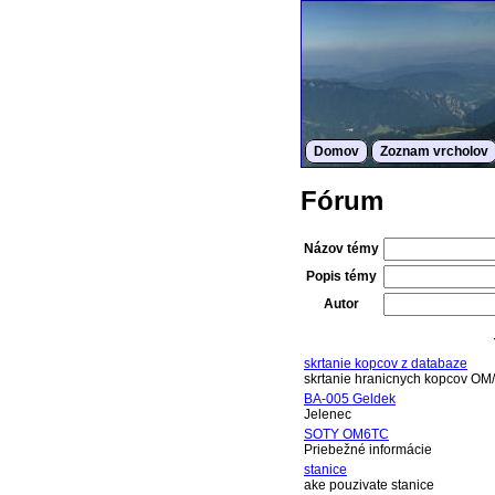
Domov
Zoznam vrcholov
Fórum
Názov témy
Popis témy
Autor
skrtanie kopcov z databaze
skrtanie hranicnych kopcov OM
BA-005 Geldek
Jelenec
SOTY OM6TC
Priebežné informácie
stanice
ake pouzivate stanice