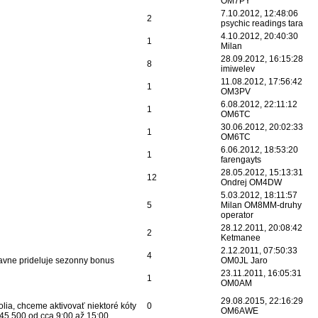
OM7PY
7.10.2012, 12:48:06
2
psychic readings tara
4.10.2012, 20:40:30
1
Milan
28.09.2012, 16:15:28
8
imiwelev
11.08.2012, 17:56:42
1
OM3PV
6.08.2012, 22:11:12
1
OM6TC
30.06.2012, 20:02:33
1
OM6TC
6.06.2012, 18:53:20
1
farengayts
28.05.2012, 15:13:31
12
Ondrej OM4DW
5.03.2012, 18:11:57
5
Milan OM8MM-druhy
operator
28.12.2011, 20:08:42
2
Ketmanee
2.12.2011, 07:50:33
4
vne prideluje sezonny bonus
OM0JL Jaro
23.11.2011, 16:05:31
1
OM0AM
29.08.2015, 22:16:29
olia, chceme aktivovať niektoré kóty
0
OM6AWE
45.500 od cca 9:00 až 15:00