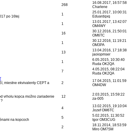
16.08.2017, 16:57:58
268
Charlene
25.01.2017, 10:00:31
1
017 po 16tej
Eduardqxq
13.01.2017, 13:42:07
1
OM4WY
30.12.2016, 21:50:01
16
OM6TC
30.12.2016, 11:19:21
1
OM3PA
13.04.2016, 17:18:38
13
jaoiopmser
6.05.2015, 10:30:40
1
Ruda OK2QA
4.05.2015, 08:22:04
7
Ruda OK2QA
T
17.04.2015, 11:01:59
čí, miestne ekvivalenty CEPT a
2
OM4DW
2.03.2015, 15:59:22
 od vrholu kopca možno zariadenie
12
za-005
 ?
13.02.2015, 19:10:04
4
Jozef OM6TC
5.02.2015, 11:30:52
5
ténami na kopcoch
Igor OM3CUG
18.11.2014, 18:53:59
2
Miro OM7SM