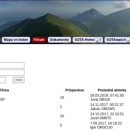
Mapa vrcholov
Fórum
Dokumenty
SOTA Home
SOTAwatch
Téma
Príspevkov
Posledná aktivita
28.03.2018, 07:41:50
10
/SP
Juraj OM1DI
14.11.2017, 00:22:37
2
Jakub, OM1WS
24.10.2017, 22:10:51
20
Jozef OM6TC
7.09.2017, 16:18:22
5
Igor OM3CUG