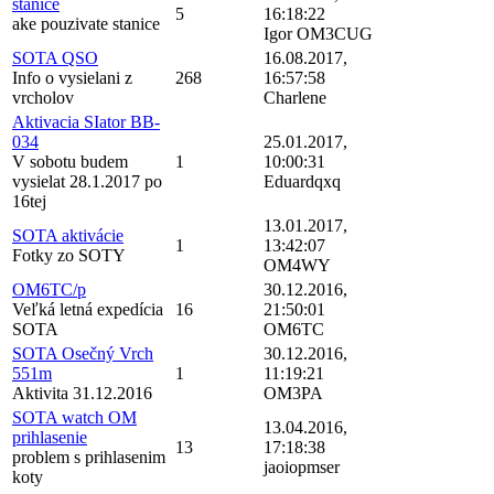
stanice
5
16:18:22
ake pouzivate stanice
Igor OM3CUG
SOTA QSO
16.08.2017,
Info o vysielani z
268
16:57:58
vrcholov
Charlene
Aktivacia SIator BB-
034
25.01.2017,
V sobotu budem
1
10:00:31
vysielat 28.1.2017 po
Eduardqxq
16tej
13.01.2017,
SOTA aktivácie
1
13:42:07
Fotky zo SOTY
OM4WY
OM6TC/p
30.12.2016,
Veľká letná expedícia
16
21:50:01
SOTA
OM6TC
SOTA Osečný Vrch
30.12.2016,
551m
1
11:19:21
Aktivita 31.12.2016
OM3PA
SOTA watch OM
13.04.2016,
prihlasenie
13
17:18:38
problem s prihlasenim
jaoiopmser
koty