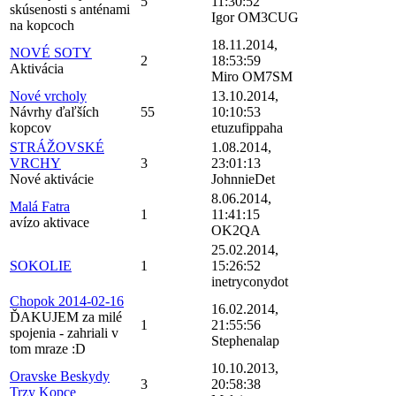
5
11:30:52
skúsenosti s anténami
Igor OM3CUG
na kopcoch
18.11.2014,
NOVÉ SOTY
2
18:53:59
Aktivácia
Miro OM7SM
Nové vrcholy
13.10.2014,
Návrhy ďaľších
55
10:10:53
kopcov
etuzufippaha
STRÁŽOVSKÉ
1.08.2014,
VRCHY
3
23:01:13
Nové aktivácie
JohnnieDet
8.06.2014,
Malá Fatra
1
11:41:15
avízo aktivace
OK2QA
25.02.2014,
SOKOLIE
1
15:26:52
inetryconydot
Chopok 2014-02-16
16.02.2014,
ĎAKUJEM za milé
1
21:55:56
spojenia - zahriali v
Stephenalap
tom mraze :D
10.10.2013,
Oravske Beskydy
3
20:58:38
Trzy Kopce