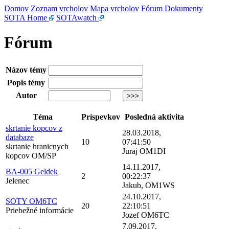
Domov
Zoznam vrcholov
Mapa vrcholov
Fórum
Dokumenty
SOTA Home
SOTAwatch
Fórum
Názov témy
Popis témy
Autor
Téma
Príspevkov
Posledná aktivita
skrtanie kopcov z
28.03.2018,
databaze
10
07:41:50
skrtanie hranicnych
Juraj OM1DI
kopcov OM/SP
14.11.2017,
BA-005 Geldek
2
00:22:37
Jelenec
Jakub, OM1WS
24.10.2017,
SOTY OM6TC
20
22:10:51
Priebežné informácie
Jozef OM6TC
7.09.2017,