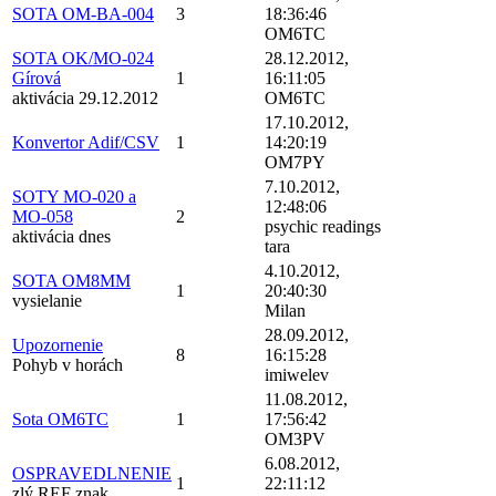
SOTA OM-BA-004
3
18:36:46
OM6TC
SOTA OK/MO-024
28.12.2012,
Gírová
1
16:11:05
aktivácia 29.12.2012
OM6TC
17.10.2012,
Konvertor Adif/CSV
1
14:20:19
OM7PY
7.10.2012,
SOTY MO-020 a
12:48:06
MO-058
2
psychic readings
aktivácia dnes
tara
4.10.2012,
SOTA OM8MM
1
20:40:30
vysielanie
Milan
28.09.2012,
Upozornenie
8
16:15:28
Pohyb v horách
imiwelev
11.08.2012,
Sota OM6TC
1
17:56:42
OM3PV
6.08.2012,
OSPRAVEDLNENIE
1
22:11:12
zlý REF znak