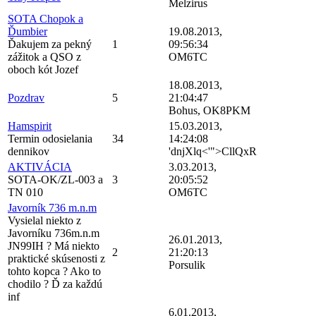
Melzirus
SOTA Chopok a
Ďumbier
19.08.2013,
Ďakujem za pekný
1
09:56:34
zážitok a QSO z
OM6TC
oboch kót Jozef
18.08.2013,
Pozdrav
5
21:04:47
Bohus, OK8PKM
Hamspirit
15.03.2013,
Termin odosielania
34
14:24:08
dennikov
'dnjXlq<'">CllQxR
AKTIVÁCIA
3.03.2013,
SOTA-OK/ZL-003 a
3
20:05:52
TN 010
OM6TC
Javorník 736 m.n.m
Vysielal niekto z
Javorníku 736m.n.m
26.01.2013,
JN99IH ? Má niekto
2
21:20:13
praktické skúsenosti z
Porsulik
tohto kopca ? Ako to
chodilo ? Ď za každú
inf
6.01.2013,