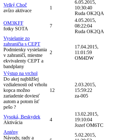
6.05.2015,
Velký Choč
1
10:30:40
avízo aktivace
Ruda OK2QA
4.05.2015,
OM3KFF
7
08:22:04
fotky SOTA
Ruda OK2QA
Vysielanie zo
zahraničia s CEPT
17.04.2015,
Podmienky vysielania
2
11:01:59
v zahraničí, miestne
OM4DW
ekvivalenty CEPT a
bandplany
Výstup na vrchol
Do akej najbližšej
vzdialenosti od vrholu
2.03.2015,
kopca možno
12
15:59:22
zariadenie doviesť
za-005
autom a potom ísť
pešo ?
13.02.2015,
Vysoká, Beskydek
4
19:10:04
Aktivácia
Jozef OM6TC
Antény
5.02.2015,
Návody, rady a