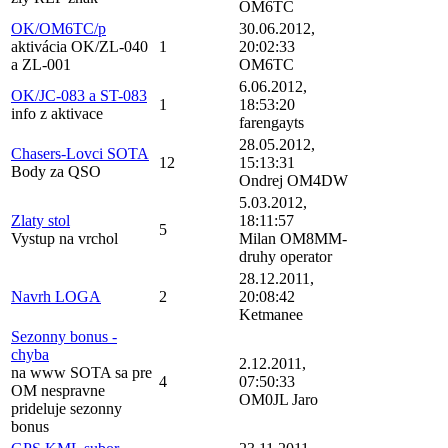
OM6TC
OK/OM6TC/p
30.06.2012,
aktivácia OK/ZL-040
1
20:02:33
a ZL-001
OM6TC
6.06.2012,
OK/JC-083 a ST-083
1
18:53:20
info z aktivace
farengayts
28.05.2012,
Chasers-Lovci SOTA
12
15:13:31
Body za QSO
Ondrej OM4DW
5.03.2012,
Zlaty stol
18:11:57
5
Vystup na vrchol
Milan OM8MM-
druhy operator
28.12.2011,
Navrh LOGA
2
20:08:42
Ketmanee
Sezonny bonus -
chyba
2.12.2011,
na www SOTA sa pre
4
07:50:33
OM nespravne
OM0JL Jaro
prideluje sezonny
bonus