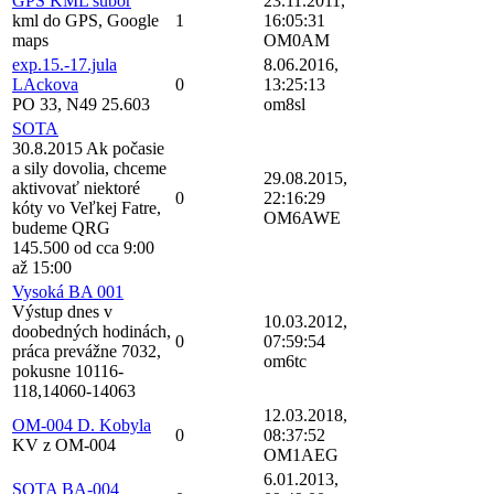
GPS KML subor
23.11.2011,
kml do GPS, Google
1
16:05:31
maps
OM0AM
exp.15.-17.jula
8.06.2016,
LAckova
0
13:25:13
PO 33, N49 25.603
om8sl
SOTA
30.8.2015 Ak počasie
a sily dovolia, chceme
29.08.2015,
aktivovať niektoré
0
22:16:29
kóty vo Veľkej Fatre,
OM6AWE
budeme QRG
145.500 od cca 9:00
až 15:00
Vysoká BA 001
Výstup dnes v
10.03.2012,
doobedných hodinách,
0
07:59:54
práca prevážne 7032,
om6tc
pokusne 10116-
118,14060-14063
12.03.2018,
OM-004 D. Kobyla
0
08:37:52
KV z OM-004
OM1AEG
6.01.2013,
SOTA BA-004