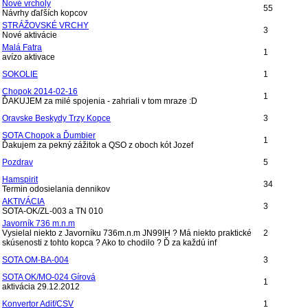
Nové vrcholy
55
Návrhy ďaľších kopcov
STRÁŽOVSKÉ VRCHY
3
Nové aktivácie
Malá Fatra
1
avízo aktivace
SOKOLIE
1
Chopok 2014-02-16
1
ĎAKUJEM za milé spojenia - zahriali v tom mraze :D
Oravske Beskydy Trzy Kopce
3
SOTA Chopok a Ďumbier
1
Ďakujem za pekný zážitok a QSO z oboch kót Jozef
Pozdrav
5
Hamspirit
34
Termin odosielania dennikov
AKTIVÁCIA
3
SOTA-OK/ZL-003 a TN 010
Javorník 736 m.n.m
Vysielal niekto z Javorníku 736m.n.m JN99IH ? Má niekto praktické
2
skúsenosti z tohto kopca ? Ako to chodilo ? Ď za každú inf
SOTA OM-BA-004
3
SOTA OK/MO-024 Gírová
1
aktivácia 29.12.2012
Konvertor Adif/CSV
1