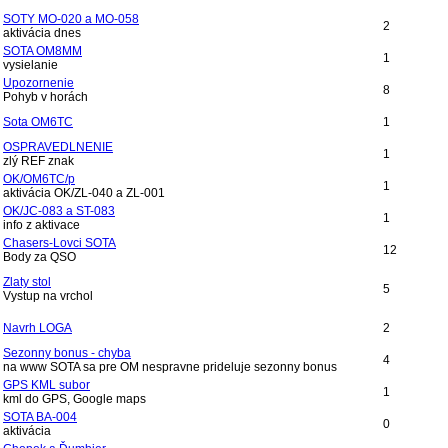
SOTY MO-020 a MO-058
2
aktivácia dnes
SOTA OM8MM
1
vysielanie
Upozornenie
8
Pohyb v horách
Sota OM6TC
1
OSPRAVEDLNENIE
1
zlý REF znak
OK/OM6TC/p
1
aktivácia OK/ZL-040 a ZL-001
OK/JC-083 a ST-083
1
info z aktivace
Chasers-Lovci SOTA
12
Body za QSO
Zlaty stol
5
Vystup na vrchol
Navrh LOGA
2
Sezonny bonus - chyba
4
na www SOTA sa pre OM nespravne prideluje sezonny bonus
GPS KML subor
1
kml do GPS, Google maps
SOTA BA-004
0
aktivácia