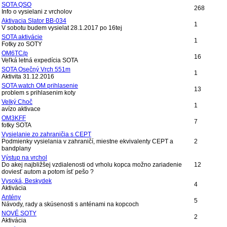
SOTA QSO
268
Info o vysielani z vrcholov
Aktivacia SIator BB-034
1
V sobotu budem vysielat 28.1.2017 po 16tej
SOTA aktivácie
1
Fotky zo SOTY
OM6TC/p
16
Veľká letná expedícia SOTA
SOTA Osečný Vrch 551m
1
Aktivita 31.12.2016
SOTA watch OM prihlasenie
13
problem s prihlasenim koty
Velký Choč
1
avízo aktivace
OM3KFF
7
fotky SOTA
Vysielanie zo zahraničia s CEPT
Podmienky vysielania v zahraničí, miestne ekvivalenty CEPT a
2
bandplany
Výstup na vrchol
Do akej najbližšej vzdialenosti od vrholu kopca možno zariadenie
12
doviesť autom a potom ísť pešo ?
Vysoká, Beskydek
4
Aktivácia
Antény
5
Návody, rady a skúsenosti s anténami na kopcoch
NOVÉ SOTY
2
Aktivácia