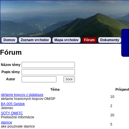
Domov
Zoznam vrcholov
Mapa vrcholov
Fórum
Dokumenty
S
Fórum
Názov témy
Popis témy
Autor
Téma
Príspev
skrtanie kopcov z databaze
10
skrtanie hranicnych kopcov OM/SP
BA-005 Geldek
2
Jelenec
SOTY OM6TC
20
Priebežné informácie
stanice
5
ake pouzivate stanice