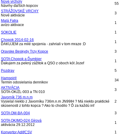
Nové vrcholy
55
Návrhy ďaľších kopcov
STRÁŽOVSKÉ VRCHY
3
Nové aktivácie
Malá Fatra
1
avízo aktivace
SOKOLIE
1
Chopok 2014-02-16
1
ĎAKUJEM za milé spojenia - zahriali v tom mraze :D
Oravske Beskydy Trzy Kopce
3
SOTA Chopok a Ďumbier
1
Ďakujem za pekný zážitok a QSO z oboch kót Jozef
Pozdrav
5
Hamspirit
34
Termin odosielania dennikov
AKTIVÁCIA
3
SOTA-OK/ZL-003 a TN 010
Javorník 736 m.n.m
Vysielal niekto z Javorníku 736m.n.m JN99IH ? Má niekto praktické
2
skúsenosti z tohto kopca ? Ako to chodilo ? Ď za každú inf
SOTA OM-BA-004
3
SOTA OK/MO-024 Gírová
1
aktivácia 29.12.2012
Konvertor Adif/CSV
1