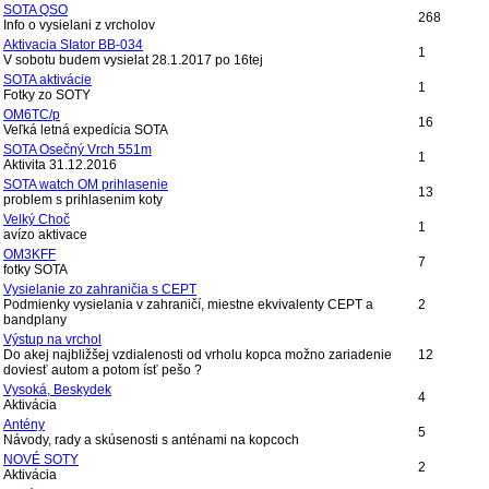
SOTA QSO
268
Info o vysielani z vrcholov
Aktivacia SIator BB-034
1
V sobotu budem vysielat 28.1.2017 po 16tej
SOTA aktivácie
1
Fotky zo SOTY
OM6TC/p
16
Veľká letná expedícia SOTA
SOTA Osečný Vrch 551m
1
Aktivita 31.12.2016
SOTA watch OM prihlasenie
13
problem s prihlasenim koty
Velký Choč
1
avízo aktivace
OM3KFF
7
fotky SOTA
Vysielanie zo zahraničia s CEPT
Podmienky vysielania v zahraničí, miestne ekvivalenty CEPT a
2
bandplany
Výstup na vrchol
Do akej najbližšej vzdialenosti od vrholu kopca možno zariadenie
12
doviesť autom a potom ísť pešo ?
Vysoká, Beskydek
4
Aktivácia
Antény
5
Návody, rady a skúsenosti s anténami na kopcoch
NOVÉ SOTY
2
Aktivácia