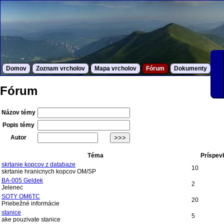
Domov
Zoznam vrcholov
Mapa vrcholov
Fórum
Dokumenty
S
Fórum
Názov témy
Popis témy
Autor
Téma
Príspev
skrtanie kopcov z databaze
10
skrtanie hranicnych kopcov OM/SP
BA-005 Geldek
2
Jelenec
SOTY OM6TC
20
Priebežné informácie
stanice
5
ake pouzivate stanice