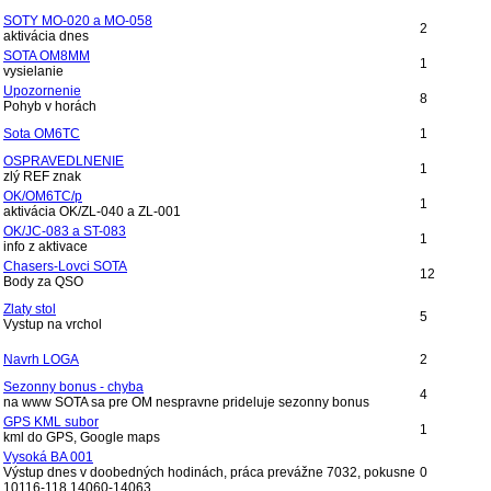
SOTY MO-020 a MO-058
2
aktivácia dnes
SOTA OM8MM
1
vysielanie
Upozornenie
8
Pohyb v horách
Sota OM6TC
1
OSPRAVEDLNENIE
1
zlý REF znak
OK/OM6TC/p
1
aktivácia OK/ZL-040 a ZL-001
OK/JC-083 a ST-083
1
info z aktivace
Chasers-Lovci SOTA
12
Body za QSO
Zlaty stol
5
Vystup na vrchol
Navrh LOGA
2
Sezonny bonus - chyba
4
na www SOTA sa pre OM nespravne prideluje sezonny bonus
GPS KML subor
1
kml do GPS, Google maps
Vysoká BA 001
Výstup dnes v doobedných hodinách, práca prevážne 7032, pokusne
0
10116-118,14060-14063