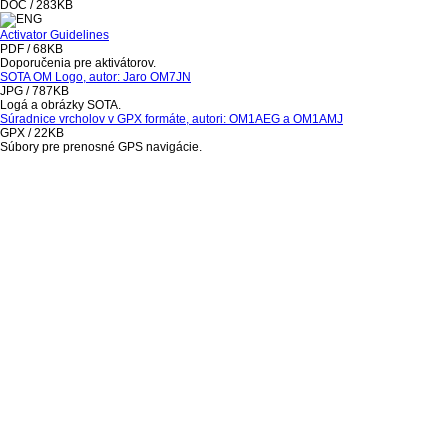
DOC / 283KB
Activator Guidelines
PDF / 68KB
Doporučenia pre aktivátorov.
SOTA OM Logo, autor: Jaro OM7JN
JPG / 787KB
Logá a obrázky SOTA.
Súradnice vrcholov v GPX formáte, autori: OM1AEG a OM1AMJ
GPX / 22KB
Súbory pre prenosné GPS navigácie.