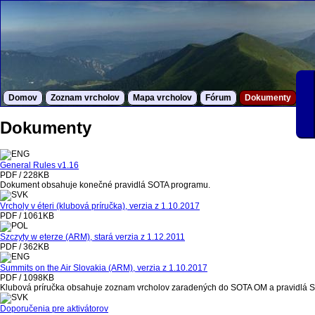
Domov
Zoznam vrcholov
Mapa vrcholov
Fórum
Dokumenty
S
Dokumenty
General Rules v1.16
PDF / 228KB
Dokument obsahuje konečné pravidlá SOTA programu.
Vrcholy v éteri (klubová príručka), verzia z 1.10.2017
PDF / 1061KB
Szczyty w eterze (ARM), stará verzia z 1.12.2011
PDF / 362KB
Summits on the Air Slovakia (ARM), verzia z 1.10.2017
PDF / 1098KB
Klubová príručka obsahuje zoznam vrcholov zaradených do SOTA OM a pravidlá 
Doporučenia pre aktivátorov