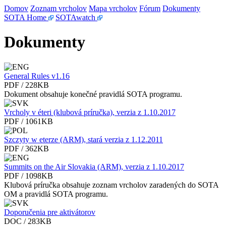
Domov
Zoznam vrcholov
Mapa vrcholov
Fórum
Dokumenty
SOTA Home
SOTAwatch
Dokumenty
General Rules v1.16
PDF / 228KB
Dokument obsahuje konečné pravidlá SOTA programu.
Vrcholy v éteri (klubová príručka), verzia z 1.10.2017
PDF / 1061KB
Szczyty w eterze (ARM), stará verzia z 1.12.2011
PDF / 362KB
Summits on the Air Slovakia (ARM), verzia z 1.10.2017
PDF / 1098KB
Klubová príručka obsahuje zoznam vrcholov zaradených do SOTA
OM a pravidlá SOTA programu.
Doporučenia pre aktivátorov
DOC / 283KB