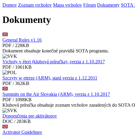
Domov
Zoznam vrcholov
Mapa vrcholov
Fórum
Dokumenty
SOTA
Dokumenty
General Rules v1.16
PDF / 228KB
Dokument obsahuje konečné pravidlá SOTA programu.
Vrcholy v éteri (klubová príručka), verzia z 1.10.2017
PDF / 1061KB
Szczyty w eterze (ARM), stará verzia z 1.12.2011
PDF / 362KB
Summits on the Air Slovakia (ARM), verzia z 1.10.2017
PDF / 1098KB
Klubová príručka obsahuje zoznam vrcholov zaradených do SOTA 
Doporučenia pre aktivátorov
DOC / 283KB
Activator Guidelines