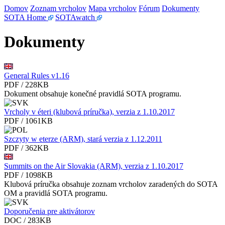
Domov
Zoznam vrcholov
Mapa vrcholov
Fórum
Dokumenty
SOTA Home
SOTAwatch
Dokumenty
General Rules v1.16
PDF / 228KB
Dokument obsahuje konečné pravidlá SOTA programu.
Vrcholy v éteri (klubová príručka), verzia z 1.10.2017
PDF / 1061KB
Szczyty w eterze (ARM), stará verzia z 1.12.2011
PDF / 362KB
Summits on the Air Slovakia (ARM), verzia z 1.10.2017
PDF / 1098KB
Klubová príručka obsahuje zoznam vrcholov zaradených do SOTA
OM a pravidlá SOTA programu.
Doporučenia pre aktivátorov
DOC / 283KB