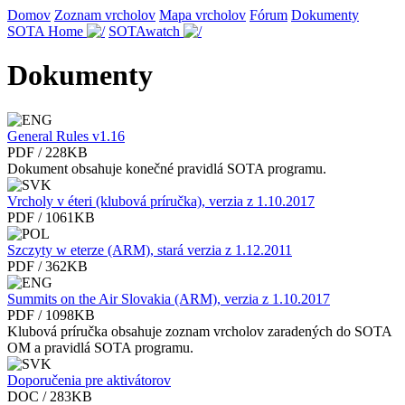
Domov
Zoznam vrcholov
Mapa vrcholov
Fórum
Dokumenty
SOTA Home
SOTAwatch
Dokumenty
General Rules v1.16
PDF / 228KB
Dokument obsahuje konečné pravidlá SOTA programu.
Vrcholy v éteri (klubová príručka), verzia z 1.10.2017
PDF / 1061KB
Szczyty w eterze (ARM), stará verzia z 1.12.2011
PDF / 362KB
Summits on the Air Slovakia (ARM), verzia z 1.10.2017
PDF / 1098KB
Klubová príručka obsahuje zoznam vrcholov zaradených do SOTA
OM a pravidlá SOTA programu.
Doporučenia pre aktivátorov
DOC / 283KB