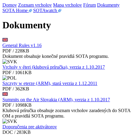
Domov
Zoznam vrcholov
Mapa vrcholov
Fórum
Dokumenty
SOTA Home
SOTAwatch
Dokumenty
General Rules v1.16
PDF / 228KB
Dokument obsahuje konečné pravidlá SOTA programu.
Vrcholy v éteri (klubová príručka), verzia z 1.10.2017
PDF / 1061KB
Szczyty w eterze (ARM), stará verzia z 1.12.2011
PDF / 362KB
Summits on the Air Slovakia (ARM), verzia z 1.10.2017
PDF / 1098KB
Klubová príručka obsahuje zoznam vrcholov zaradených do SOTA
OM a pravidlá SOTA programu.
Doporučenia pre aktivátorov
DOC / 283KB