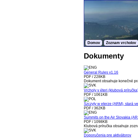
Domov
Zoznam vrcholov
Dokumenty
General Rules v1.16
PDF / 228KB
Dokument obsahuje konečné pr
Vrcholy v éteri (klubová príručka
PDF / 1061KB
Szczyty w eterze (ARM), stará ve
PDF / 362KB
Summits on the Air Slovakia (AR
PDF / 1098KB
Klubová príručka obsahuje zoz
Doporučenia pre aktivátorov