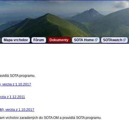
Mapa vrcholov
Fórum
Dokumenty
SOTA Home
SOTAwatch
avidlá SOTA programu.
), verzia z 1.10.2017
rzia z 1.12.2011
M), verzia z 1.10.2017
nam vrcholov zaradených do SOTA OM a pravidlá SOTA programu.