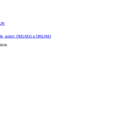
7JN
áte, autori: OM1AEG a OM1AMJ
ácie.