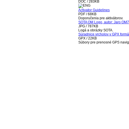
DOC / 283KB
Activator Guidelines
PDF / 68KB
Doporučenia pre aktivátorov.
SOTA OM Logo, autor: Jaro OM
JPG / 787KB
Logá a obrázky SOTA.
Súradnice vrcholov v GPX form
GPX / 22KB
Súbory pre prenosné GPS navig