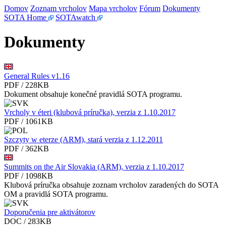
Domov
Zoznam vrcholov
Mapa vrcholov
Fórum
Dokumenty
SOTA Home
SOTAwatch
Dokumenty
General Rules v1.16
PDF / 228KB
Dokument obsahuje konečné pravidlá SOTA programu.
Vrcholy v éteri (klubová príručka), verzia z 1.10.2017
PDF / 1061KB
Szczyty w eterze (ARM), stará verzia z 1.12.2011
PDF / 362KB
Summits on the Air Slovakia (ARM), verzia z 1.10.2017
PDF / 1098KB
Klubová príručka obsahuje zoznam vrcholov zaradených do SOTA
OM a pravidlá SOTA programu.
Doporučenia pre aktivátorov
DOC / 283KB