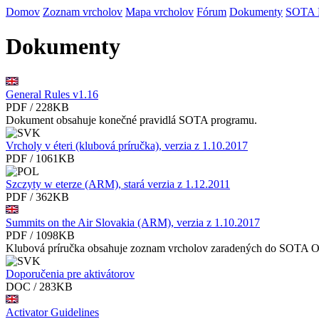
Domov
Zoznam vrcholov
Mapa vrcholov
Fórum
Dokumenty
SOTA
Dokumenty
General Rules v1.16
PDF / 228KB
Dokument obsahuje konečné pravidlá SOTA programu.
Vrcholy v éteri (klubová príručka), verzia z 1.10.2017
PDF / 1061KB
Szczyty w eterze (ARM), stará verzia z 1.12.2011
PDF / 362KB
Summits on the Air Slovakia (ARM), verzia z 1.10.2017
PDF / 1098KB
Klubová príručka obsahuje zoznam vrcholov zaradených do SOTA 
Doporučenia pre aktivátorov
DOC / 283KB
Activator Guidelines