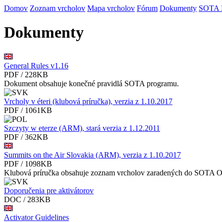
Domov
Zoznam vrcholov
Mapa vrcholov
Fórum
Dokumenty
SOTA
Dokumenty
General Rules v1.16
PDF / 228KB
Dokument obsahuje konečné pravidlá SOTA programu.
Vrcholy v éteri (klubová príručka), verzia z 1.10.2017
PDF / 1061KB
Szczyty w eterze (ARM), stará verzia z 1.12.2011
PDF / 362KB
Summits on the Air Slovakia (ARM), verzia z 1.10.2017
PDF / 1098KB
Klubová príručka obsahuje zoznam vrcholov zaradených do SOTA 
Doporučenia pre aktivátorov
DOC / 283KB
Activator Guidelines