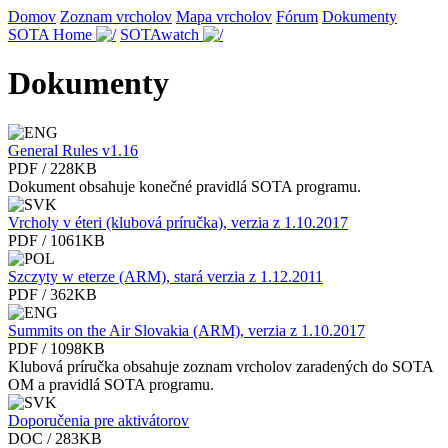
Domov
Zoznam vrcholov
Mapa vrcholov
Fórum
Dokumenty
SOTA Home
SOTAwatch
Dokumenty
General Rules v1.16
PDF / 228KB
Dokument obsahuje konečné pravidlá SOTA programu.
Vrcholy v éteri (klubová príručka), verzia z 1.10.2017
PDF / 1061KB
Szczyty w eterze (ARM), stará verzia z 1.12.2011
PDF / 362KB
Summits on the Air Slovakia (ARM), verzia z 1.10.2017
PDF / 1098KB
Klubová príručka obsahuje zoznam vrcholov zaradených do SOTA
OM a pravidlá SOTA programu.
Doporučenia pre aktivátorov
DOC / 283KB