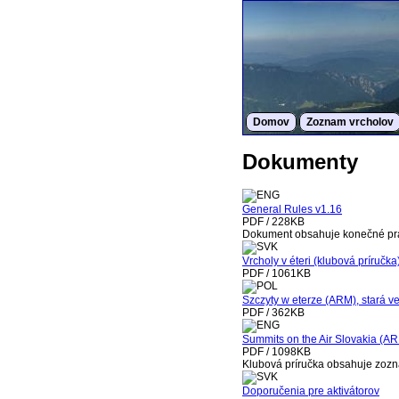
Domov
Zoznam vrcholov
Dokumenty
General Rules v1.16
PDF / 228KB
Dokument obsahuje konečné pr
Vrcholy v éteri (klubová príručka
PDF / 1061KB
Szczyty w eterze (ARM), stará ve
PDF / 362KB
Summits on the Air Slovakia (AR
PDF / 1098KB
Klubová príručka obsahuje zoz
Doporučenia pre aktivátorov