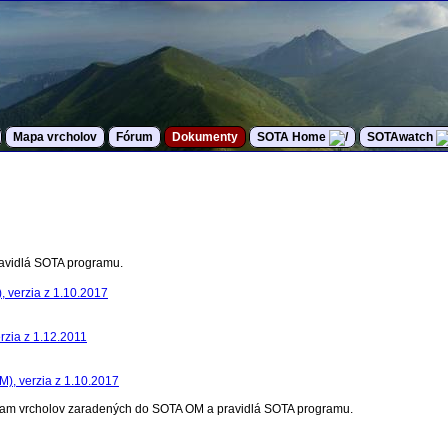
Mapa vrcholov
Fórum
Dokumenty
SOTA Home
SOTAwatch
avidlá SOTA programu.
), verzia z 1.10.2017
rzia z 1.12.2011
M), verzia z 1.10.2017
nam vrcholov zaradených do SOTA OM a pravidlá SOTA programu.