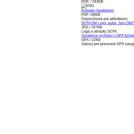
DOC / 283KB
Activator Guidelines
PDF / 68KB
Doporučenia pre aktivátorov.
SOTA OM Logo, autor: Jaro OM
JPG / 787KB
Logá a obrázky SOTA.
Súradnice vrcholov v GPX form
GPX / 22KB
Súbory pre prenosné GPS navig