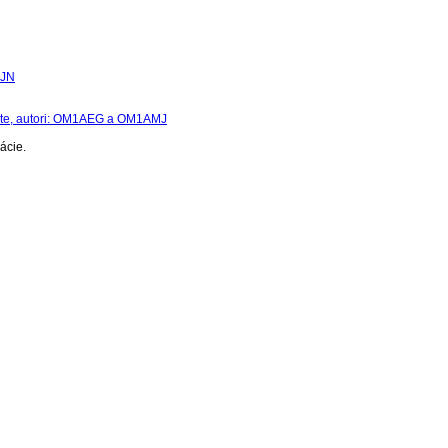
7JN
áte, autori: OM1AEG a OM1AMJ
ácie.