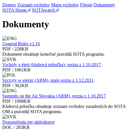
Domov
Zoznam vrcholov
Mapa vrcholov
Fórum
Dokumenty
SOTA Home
SOTAwatch
Dokumenty
General Rules v1.16
PDF / 228KB
Dokument obsahuje konečné pravidlá SOTA programu.
Vrcholy v éteri (klubová príručka), verzia z 1.10.2017
PDF / 1061KB
Szczyty w eterze (ARM), stará verzia z 1.12.2011
PDF / 362KB
Summits on the Air Slovakia (ARM), verzia z 1.10.2017
PDF / 1098KB
Klubová príručka obsahuje zoznam vrcholov zaradených do SOTA
OM a pravidlá SOTA programu.
Doporučenia pre aktivátorov
DOC / 283KB