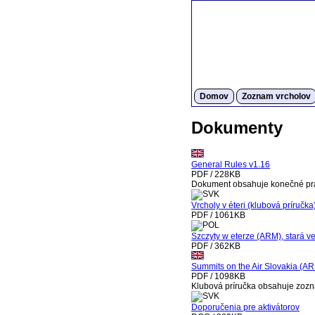
Domov
Zoznam vrcholov
Dokumenty
General Rules v1.16
PDF / 228KB
Dokument obsahuje konečné pr
Vrcholy v éteri (klubová príručka
PDF / 1061KB
Szczyty w eterze (ARM), stará ve
PDF / 362KB
Summits on the Air Slovakia (AR
PDF / 1098KB
Klubová príručka obsahuje zoz
Doporučenia pre aktivátorov