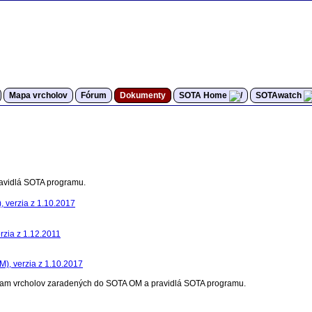
Mapa vrcholov
Fórum
Dokumenty
SOTA Home
SOTAwatch
avidlá SOTA programu.
), verzia z 1.10.2017
rzia z 1.12.2011
M), verzia z 1.10.2017
nam vrcholov zaradených do SOTA OM a pravidlá SOTA programu.