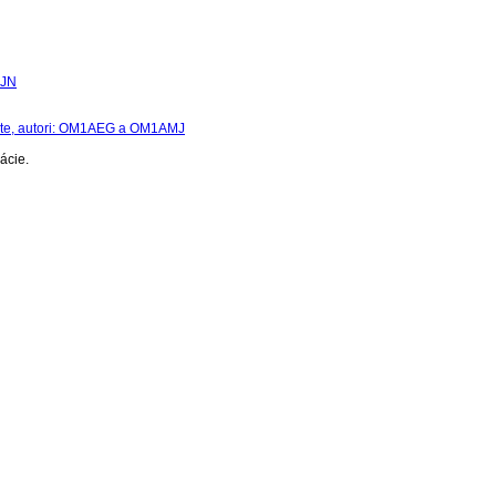
7JN
áte, autori: OM1AEG a OM1AMJ
ácie.