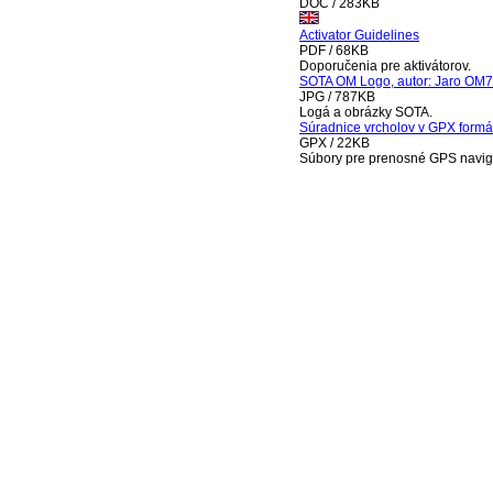
DOC / 283KB
Activator Guidelines
PDF / 68KB
Doporučenia pre aktivátorov.
SOTA OM Logo, autor: Jaro OM
JPG / 787KB
Logá a obrázky SOTA.
Súradnice vrcholov v GPX form
GPX / 22KB
Súbory pre prenosné GPS navig