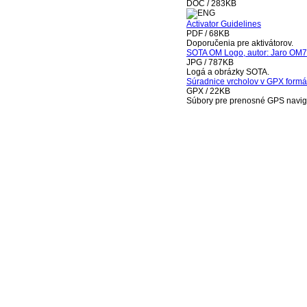
DOC / 283KB
Activator Guidelines
PDF / 68KB
Doporučenia pre aktivátorov.
SOTA OM Logo, autor: Jaro OM
JPG / 787KB
Logá a obrázky SOTA.
Súradnice vrcholov v GPX form
GPX / 22KB
Súbory pre prenosné GPS navig