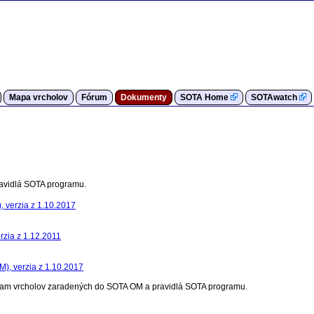
Mapa vrcholov
Fórum
Dokumenty
SOTA Home
SOTAwatch
avidlá SOTA programu.
), verzia z 1.10.2017
rzia z 1.12.2011
M), verzia z 1.10.2017
nam vrcholov zaradených do SOTA OM a pravidlá SOTA programu.