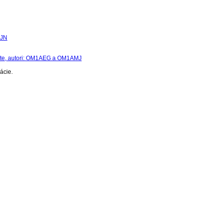
7JN
áte, autori: OM1AEG a OM1AMJ
ácie.