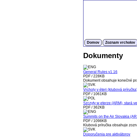
Domov
Zoznam vrcholov
Dokumenty
General Rules v1.16
PDF / 228KB
Dokument obsahuje konečné pr
Vrcholy v éteri (klubová príručka
PDF / 1061KB
Szczyty w eterze (ARM), stará ve
PDF / 362KB
Summits on the Air Slovakia (AR
PDF / 1098KB
Klubová príručka obsahuje zoz
Doporučenia pre aktivátorov