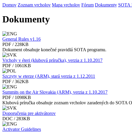
Domov
Zoznam vrcholov
Mapa vrcholov
Fórum
Dokumenty
SOTA
Dokumenty
General Rules v1.16
PDF / 228KB
Dokument obsahuje konečné pravidlá SOTA programu.
Vrcholy v éteri (klubová príručka), verzia z 1.10.2017
PDF / 1061KB
Szczyty w eterze (ARM), stará verzia z 1.12.2011
PDF / 362KB
Summits on the Air Slovakia (ARM), verzia z 1.10.2017
PDF / 1098KB
Klubová príručka obsahuje zoznam vrcholov zaradených do SOTA 
Doporučenia pre aktivátorov
DOC / 283KB
Activator Guidelines