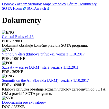
Domov
Zoznam vrcholov
Mapa vrcholov
Fórum
Dokumenty
SOTA Home
SOTAwatch
Dokumenty
General Rules v1.16
PDF / 228KB
Dokument obsahuje konečné pravidlá SOTA programu.
Vrcholy v éteri (klubová príručka), verzia z 1.10.2017
PDF / 1061KB
Szczyty w eterze (ARM), stará verzia z 1.12.2011
PDF / 362KB
Summits on the Air Slovakia (ARM), verzia z 1.10.2017
PDF / 1098KB
Klubová príručka obsahuje zoznam vrcholov zaradených do SOTA
OM a pravidlá SOTA programu.
Doporučenia pre aktivátorov
DOC / 283KB