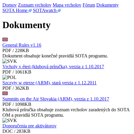
Domov
Zoznam vrcholov
Mapa vrcholov
Fórum
Dokumenty
SOTA Home
SOTAwatch
Dokumenty
General Rules v1.16
PDF / 228KB
Dokument obsahuje konečné pravidlá SOTA programu.
Vrcholy v éteri (klubová príručka), verzia z 1.10.2017
PDF / 1061KB
Szczyty w eterze (ARM), stará verzia z 1.12.2011
PDF / 362KB
Summits on the Air Slovakia (ARM), verzia z 1.10.2017
PDF / 1098KB
Klubová príručka obsahuje zoznam vrcholov zaradených do SOTA
OM a pravidlá SOTA programu.
Doporučenia pre aktivátorov
DOC / 283KB