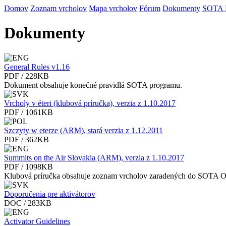
Domov
Zoznam vrcholov
Mapa vrcholov
Fórum
Dokumenty
SOTA
Dokumenty
General Rules v1.16
PDF / 228KB
Dokument obsahuje konečné pravidlá SOTA programu.
Vrcholy v éteri (klubová príručka), verzia z 1.10.2017
PDF / 1061KB
Szczyty w eterze (ARM), stará verzia z 1.12.2011
PDF / 362KB
Summits on the Air Slovakia (ARM), verzia z 1.10.2017
PDF / 1098KB
Klubová príručka obsahuje zoznam vrcholov zaradených do SOTA 
Doporučenia pre aktivátorov
DOC / 283KB
Activator Guidelines