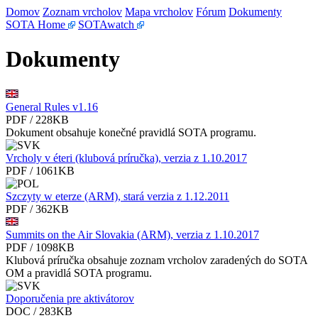
Domov
Zoznam vrcholov
Mapa vrcholov
Fórum
Dokumenty
SOTA Home
SOTAwatch
Dokumenty
General Rules v1.16
PDF / 228KB
Dokument obsahuje konečné pravidlá SOTA programu.
Vrcholy v éteri (klubová príručka), verzia z 1.10.2017
PDF / 1061KB
Szczyty w eterze (ARM), stará verzia z 1.12.2011
PDF / 362KB
Summits on the Air Slovakia (ARM), verzia z 1.10.2017
PDF / 1098KB
Klubová príručka obsahuje zoznam vrcholov zaradených do SOTA
OM a pravidlá SOTA programu.
Doporučenia pre aktivátorov
DOC / 283KB