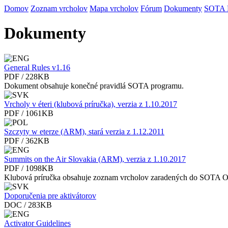
Domov
Zoznam vrcholov
Mapa vrcholov
Fórum
Dokumenty
SOTA
Dokumenty
General Rules v1.16
PDF / 228KB
Dokument obsahuje konečné pravidlá SOTA programu.
Vrcholy v éteri (klubová príručka), verzia z 1.10.2017
PDF / 1061KB
Szczyty w eterze (ARM), stará verzia z 1.12.2011
PDF / 362KB
Summits on the Air Slovakia (ARM), verzia z 1.10.2017
PDF / 1098KB
Klubová príručka obsahuje zoznam vrcholov zaradených do SOTA 
Doporučenia pre aktivátorov
DOC / 283KB
Activator Guidelines