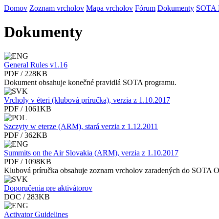
Domov
Zoznam vrcholov
Mapa vrcholov
Fórum
Dokumenty
SOTA
Dokumenty
General Rules v1.16
PDF / 228KB
Dokument obsahuje konečné pravidlá SOTA programu.
Vrcholy v éteri (klubová príručka), verzia z 1.10.2017
PDF / 1061KB
Szczyty w eterze (ARM), stará verzia z 1.12.2011
PDF / 362KB
Summits on the Air Slovakia (ARM), verzia z 1.10.2017
PDF / 1098KB
Klubová príručka obsahuje zoznam vrcholov zaradených do SOTA 
Doporučenia pre aktivátorov
DOC / 283KB
Activator Guidelines