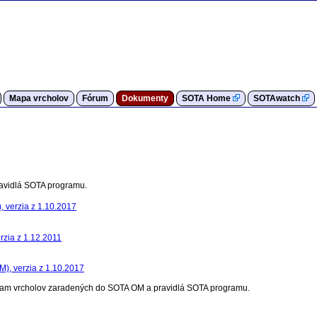
Mapa vrcholov
Fórum
Dokumenty
SOTA Home
SOTAwatch
avidlá SOTA programu.
), verzia z 1.10.2017
rzia z 1.12.2011
M), verzia z 1.10.2017
nam vrcholov zaradených do SOTA OM a pravidlá SOTA programu.