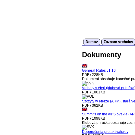
Domov
Zoznam vrcholov
Dokumenty
General Rules v1.16
PDF / 228KB
Dokument obsahuje konečné pr
Vrcholy v éteri (klubová príručka
PDF / 1061KB
Szczyty w eterze (ARM), stará ve
PDF / 362KB
Summits on the Air Slovakia (AR
PDF / 1098KB
Klubová príručka obsahuje zoz
Doporučenia pre aktivátorov