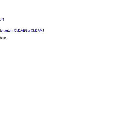
7JN
áte, autori: OM1AEG a OM1AMJ
ácie.