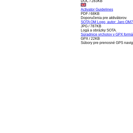
DOC / 283KB
Activator Guidelines
PDF / 68KB
Doporučenia pre aktivátorov.
SOTA OM Logo, autor: Jaro OM
JPG / 787KB
Logá a obrázky SOTA.
Súradnice vrcholov v GPX form
GPX / 22KB
Súbory pre prenosné GPS navig